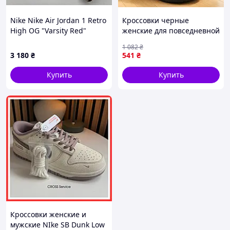
Nike Nike Air Jordan 1 Retro
Кроссовки черные
High OG "Varsity Red"
женские для повседневной
(Chenille / Newstalgia)
носки 36р, Кроссовки
1 082
₴
женски текстиль, Кросовки
3 180
₴
541
₴
для женщин ZM-76
Купить
Купить
Кроссовки женские и
мужские NIke SB Dunk Low