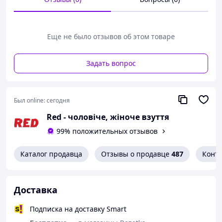
Еще не было отзывов об этом товаре
Задать вопрос
Был online:
сегодня
Red - чоловіче, жіноче взуття
99% положительных отзывов
Каталог продавца
Отзывы о продавце
487
Конт
Кросівки жіночі білі літні текстильні
сітка
▷ йдуть розмір в розмір (мірявся на ногу
Доставка
38р)
Подписка на доставку Smart
▷ сидять вільно, підійдуть на широку ногу
★ літо