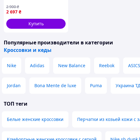
x Supreme Beige /
2 900
₴
кроссовки Найк СБ Данк
2 697
₴
бежевые низкие
Купить
Популярные производители
в категории
Кроссовки и кеды
Nike
Adidas
New Balance
Reebok
ASIC
Jordan
Bona Mente de luxe
Puma
Украина Т
ТОП теги
Белые женские кроссовки
Перчатки из козьей кожи с 
Комфортные женские кроссовки с сеткой
Nike sb dunk 