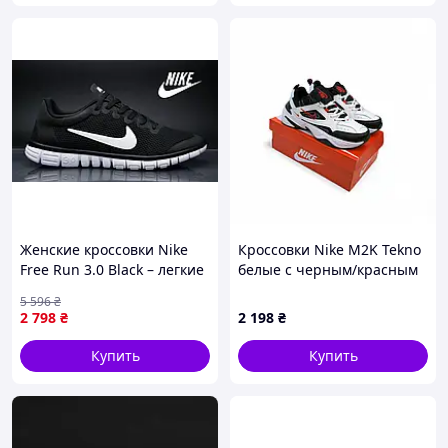
Женские кроссовки Nike
Кроссовки Nike M2K Tekno
Free Run 3.0 Black – легкие
белые с черным/красным
дышащие спортивные
5 596
₴
кроссовки, сетка/текстиль,
2 798
₴
2 198
₴
весна-лето
Купить
Купить