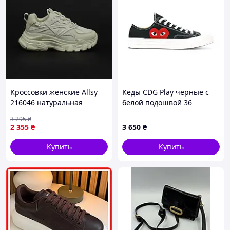
Кроссовки женские Allsy
Кеды CDG Play черные с
216046 натуральная
белой подошвой 36
кожа,текстиль, молочного
размер 86B72XK039
3 295
₴
цвета на молочной
2 355
₴
3 650
₴
подошве
Купить
Купить