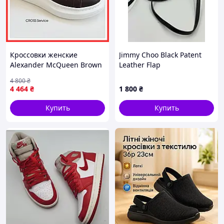
Кроссовки женские
Jimmy Choo Black Patent
Alexander McQueen Brown
Leather Flap
White / кроссовки
4 800
₴
Александр Макквин
4 464
₴
1 800
₴
коричневые с белым
Купить
Купить