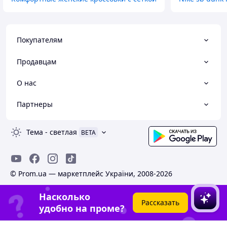
Покупателям
Продавцам
О нас
Партнеры
Тема
-
светлая
BETA
© Prom.ua — маркетплейс України, 2008-2026
Насколько
Рассказать
удобно на проме?