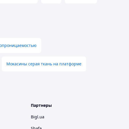
ухопроницаемостью
Мокасины серая ткань на платформе
Партнеры
Bigl.ua
Shafa