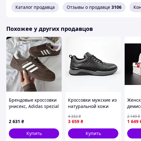
Каталог продавца
Отзывы о продавце
3106
Ко
Похожее у других продавцов
Брендовые кроссовки
Кроссовки мужские из
Женск
унисекс, Adidas spezial
натуральной кожи
демис
37
черные Seli Кросівки
Balanc
4 332
₴
2 149
₴
чоловічі з натуральної
кожа 
2 631
₴
3 659
₴
1 649
шкіри чорні
Купить
Купить