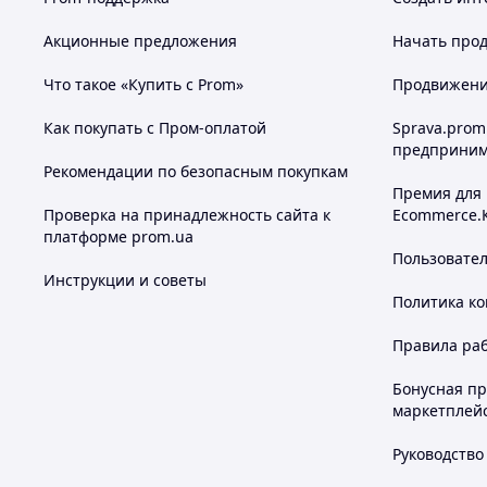
Акционные предложения
Начать прод
Что такое «Купить с Prom»
Продвижение
Как покупать с Пром-оплатой
Sprava.prom
предприним
Рекомендации по безопасным покупкам
Премия для
Проверка на принадлежность сайта к
Ecommerce.
платформе prom.ua
Пользовате
Инструкции и советы
Политика к
Правила ра
Чому нам дов
Бонусная п
✪
чесний опис товару
маркетплей
✪
фотографуємо товар самі
✪
Руководство
на topik.com.ua один постійний номер телефо
✪