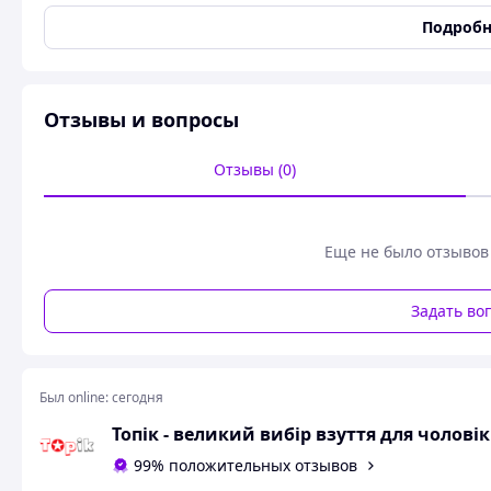
Материал верха
Сетка
Подробн
наш сай
РОЗМІРИ В Н
36р
Х
38р
Отзывы и вопросы
Отзывы (0)
Еще не было отзывов
Задать во
Был online:
сегодня
Топік - великий вибір взуття для чоловік
99% положительных отзывов