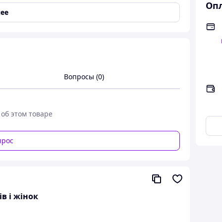
Опл
ее
topik.com.ua
т:
АЯВНОСТІ
39р
Х
Х
Вопросы (0)
 об этом товаре
прос
ів і жінок