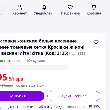
Кабинет
Уведомления
Избранное
Корзина
ссовки женские белые весенние
ние тканевые сетка Кросівки жіночі
і весняні літні сітка (Код: 3135)
Код: 3135
во к отправке
10+ купили
95
₴/пара
0
₴/пара
скидка еще 2 дня
Купить
Купить сейчас
99%
Продавец Топік - великий вибір взуття для чоловіків і жінок