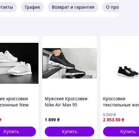
нтакты
График
Возврат и гарантия
О продавце
ие кроссовки
Мужские Кроссовки
Кроссовки
езонные New
Nike Air Max 95
текстильные же
e 574 белые,
черные с белым
для повседневн
5 707
₴
38 40
носки черные а
₴
1 899
₴
2 853
.50
₴
5051 ТМ PROGRE
Купить
Купить
Купить