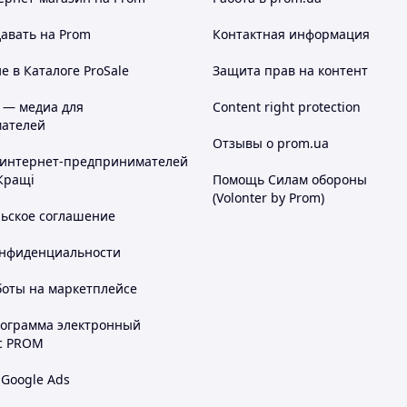
авать на Prom
Контактная информация
 в Каталоге ProSale
Защита прав на контент
 — медиа для
Content right protection
ателей
Отзывы о prom.ua
 интернет-предпринимателей
Кращі
Помощь Силам обороны
(Volonter by Prom)
льское соглашение
онфиденциальности
боты на маркетплейсе
іряють ?
рограмма электронный
с PROM
 Google Ads
ну