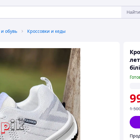
Найти
 и обувь
Кроссовки и кеды
Кро
лет
біл
Гото
9
1 50