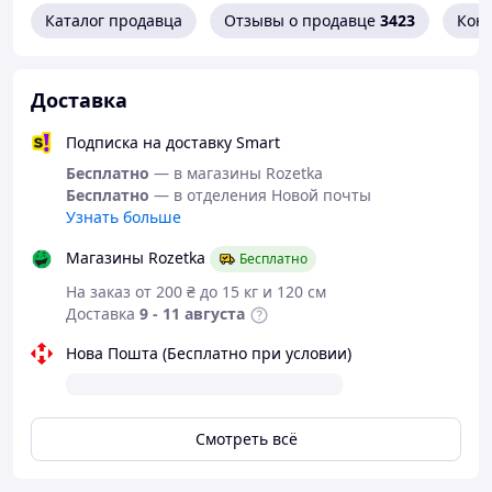
•
Функциональность
- потребности и требования
Каталог продавца
Отзывы о продавце
3423
Кон
потребителей, относительно посуды - это главный
фактор внимания для компании;
•
Инновационные технологии
- использование
Доставка
современных технологий при производстве посуды.
Подписка на доставку Smart
Бесплатно
— в магазины Rozetka
Бесплатно
— в отделения Новой почты
Узнать больше
Магазины Rozetka
Бесплатно
На заказ от 200 ₴ до 15 кг и 120 см
Доставка
9 - 11 августа
Нова Пошта (Бесплатно при условии)
Смотреть всё