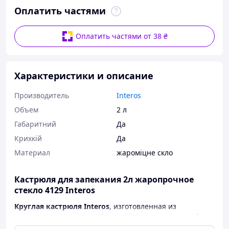
Оплатить частями
Оплатить частями от 38 ₴
Характеристики и описание
Производитель
Interos
Объем
2 л
Габаритний
Да
Крихкій
Да
Материал
жароміцне скло
Кастрюля для запекания 2л жаропрочное
стекло 4129 Interos
Круглая кастрюля Interos
, изготовленная из
жаропрочного стекла, объемом 2.0 л сочетает в себе
стиль и функциональность.