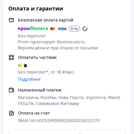
Оплата и гарантии
Безопасная оплата картой
Характеристики:
Тип - кастрюля из жаропрочного стекла.
Без переплат
Объём - 2 л.
Prom гарантирует безопасность
Диаметр кастрюли - 22 см.
Вернем деньги при отказе от посылки
Высота без крышки - 6,4 см.
Оплатить частями
Высота с крышкой - 9,5 см.
Длина с ручками - 25,5 см.
Диаметр дна - 19 см.
Без переплат*, от 38 ₴/мес.
Вес - 1,45 кг.
Подробнее
Производитель - Interos, Турция.
Наложенный платеж
Магазины Rozetka, Нова Пошта, Укрпочта, Meest
ПОШТА, Самовывоз Житомир
Оплата на счет
IBAN UA143052990000026002026222573