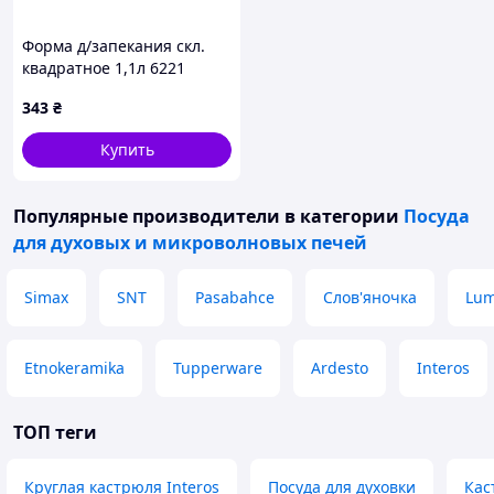
Форма д/запекания скл.
квадратное 1,1л 6221
ТМMARINEX
343
₴
Купить
Популярные производители
в категории
Посуда
для духовых и микроволновых печей
Simax
SNT
Pasabahce
Слов'яночка
Lum
Etnokeramika
Tupperware
Ardesto
Interos
ТОП теги
Круглая кастрюля Interos
Посуда для духовки
Кас