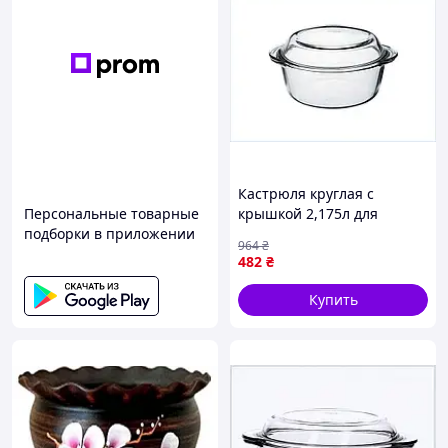
Кастрюля круглая с
Персональные товарные
крышкой 2,175л для
подборки в приложении
запекания и хранения
964
₴
пищи стеклянная BORCAM
482
₴
59003 ТМ PASABAHCE
Купить