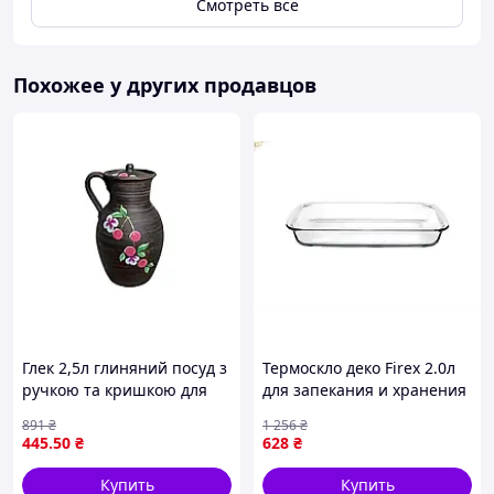
Смотреть всё
Похожее у других продавцов
Глек 2,5л глиняний посуд з
Термоскло деко Firex 2.0л
ручкою та кришкою для
для запекания и хранения
приготування їжі і
пищи прямоугольная
891
₴
1 256
₴
зберігання страв
форма прочный
445
.50
₴
628
₴
контейнер
Купить
Купить