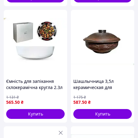
Ємність для запікання
Шашлычница 3,5л
склокерамічна кругла 2.3л
керамическая для
для запікання страв в
запекания мяса и овощей
1 131
₴
1 175
₴
духовці
с декором ТМ ЭТНО
565
.50
₴
587
.50
₴
КЕРАМІКА
Купить
Купить