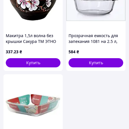
Макитра 1,5л волна без
Прозрачная емкость для
крышки Сакура ТМ ЭТНО
запекания 1081 на 2.5 л,
КЕРАМИКА
468536MTK0
337
.23
₴
584
₴
Купить
Купить