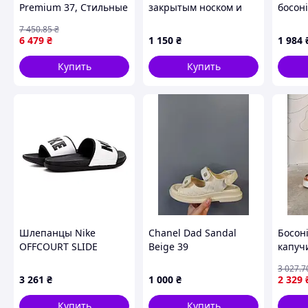
Premium 37, Стильные
закрытым носком и
босон
брендовые кроссовки
толстой подошвой
7 450
.85
₴
Похожие товары по характеристикам
унисекс повседневные
6 479
₴
1 150
₴
1 984
Купить
Купить
Шлепанцы Nike
Chanel Dad Sandal
Босон
OFFCOURT SLIDE
Beige 39
капуч
BQ4632-011
3 027
.7
3 261
₴
1 000
₴
2 329
Купить
Купить