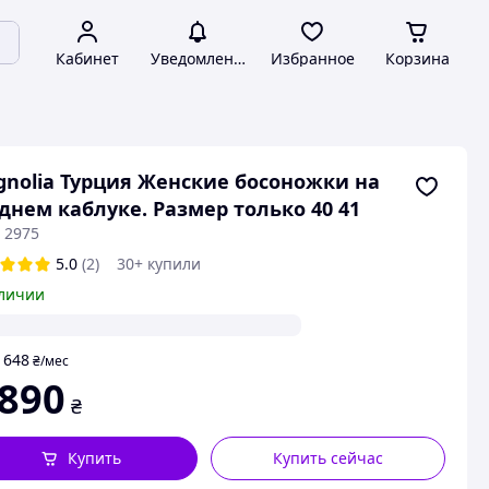
Кабинет
Уведомления
Избранное
Корзина
nolia Турция Женские босоножки на
днем каблуке. Размер только 40 41
 2975
5.0
(2)
30+ купили
личии
648
т
₴
/мес
 890
₴
Купить
Купить сейчас