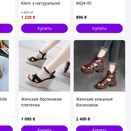
Klein з натуральної
MQ4-95
шкіри
1 891
₴
1 220
₴
896
₴
Купить
Купить
lide
Женские босоножки
Женские кожаные
плетенка
босоножки
1 095
₴
2 400
₴
Купить
Купить