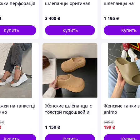
іжки перфорація
шлепанцы оригинал
шлепанцы на
MK Carissa 38 размер
платформе
24,1 см 8 US
₴
3 400
₴
1 195
₴
Купить
Купить
Купить
іжки на танкетці
Женские шлёпанцы с
Женские тапки s
ино
толстой подошвой и
animo
закрытым носком
0
₴
549
₴
₴
1 150
₴
199
₴
Купить
Купить
Купить