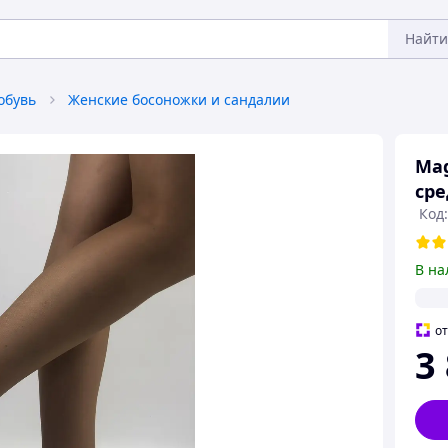
Найти
обувь
Женские босоножки и сандалии
Mag
сре
Код:
В на
о
3