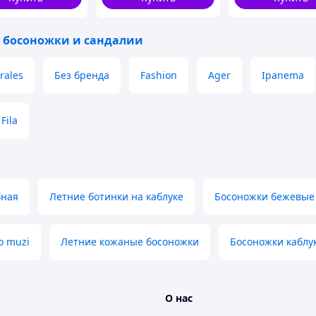
 босоножки и сандалии
rales
Без бренда
Fashion
Ager
Ipanema
Fila
бная
Летние ботинки на каблуке
Босоножки бежевые
o muzi
Летние кожаные босоножки
Босоножки каблук
О нас