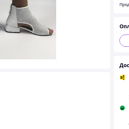
Прод
Оп
Дос