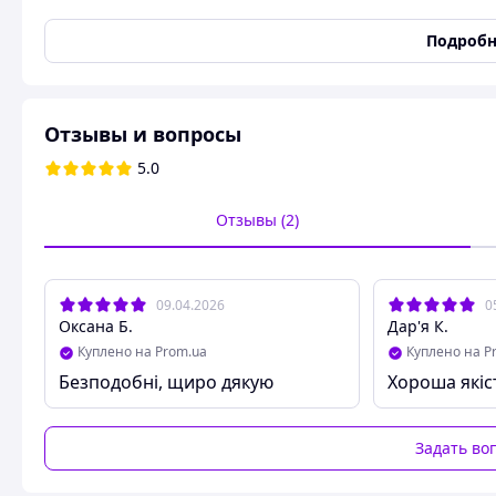
Вид обуви
Босоножки
Подробн
Высота каблука (см)
2,5
Страна производитель
Турция
Состояние
Новое
Отзывы и вопросы
Материал подошвы
ПВХ
5.0
Тип носка
Открытый
Форма мыска/носка
Закругленный
Отзывы (2)
Материал верха
Натуральная кожа
Стиль
Повседневный
Цвет
Белый
09.04.2026
0
Оксана Б.
Дар'я К.
Основные
Куплено на Prom.ua
Куплено на P
Сезон
Лето
Безподобні, щиро дякую
Хороша якіс
Пол
Женский
Влагозащита
Нет
Задать во
Вид стельки
Кожаная