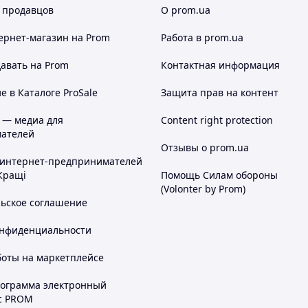
 продавцов
О prom.ua
ернет-магазин
на Prom
Работа в prom.ua
авать на Prom
Контактная информация
 в Каталоге ProSale
Защита прав на контент
 — медиа для
Content right protection
ателей
Отзывы о prom.ua
 интернет-предпринимателей
Кращі
Помощь Силам обороны
(Volonter by Prom)
льское соглашение
онфиденциальности
боты на маркетплейсе
рограмма электронный
с PROM