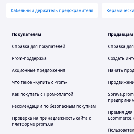
Переддуговий Інтеграл Джоуля (A²s):
27.880
Кабельный держатель предохранителя
Потужність розсіювання (0,7xIn) (W):
7
Керамически
Робочий Інтеграл Джоуля (A²s):
32.062
Стандарт:
IEC 60269
Тип:
NH
Покупателям
Типоразмер:
NH00
Продавцам
Характеристика:
gBAT
Справка для покупателей
Справка для
Prom-поддержка
Создать инт
Акционные предложения
Начать прод
Что такое «Купить с Prom»
Продвижение
Как покупать с Пром-оплатой
Sprava.prom
предприним
Рекомендации по безопасным покупкам
Премия для
Проверка на принадлежность сайта к
Ecommerce.
платформе prom.ua
Пользовате