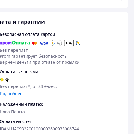
ата и гарантии
Безопасная оплата картой
Без переплат
Prom гарантирует безопасность
Вернем деньги при отказе от посылки
Оплатить частями
22.02.2025
Сергій Т.
Без переплат*, от 83 ₴/мес.
Куплено на Prom.ua
Подробнее
Пос
чудово
Наложенный платеж
Нова Пошта
Оплата на счет
IBAN UA093220010000026009330067441