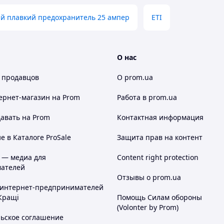
й плавкий предохранитель 25 ампер
ETI
О нас
 продавцов
О prom.ua
ернет-магазин
на Prom
Работа в prom.ua
авать на Prom
Контактная информация
 в Каталоге ProSale
Защита прав на контент
 — медиа для
Content right protection
ателей
Отзывы о prom.ua
 интернет-предпринимателей
Кращі
Помощь Силам обороны
(Volonter by Prom)
льское соглашение