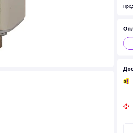
Прод
Оп
Дос