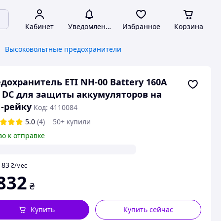
Кабинет
Уведомления
Избранное
Корзина
Высоковольтные предохранители
дохранитель ETI NH-00 Battery 160A
 DC для защиты аккумуляторов на
-рейку
Код: 4110084
5.0
(4)
50+ купили
во к отправке
83
т
₴
/мес
832
₴
Купить
Купить сейчас