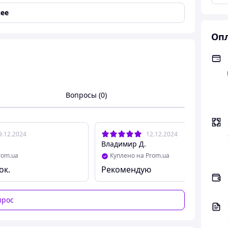
ее
Опл
Вопросы (0)
атарей"
9.12.2024
12.12.2024
Владимир Д.
rom.ua
Куплено на Prom.ua
ок.
Рекомендую
прос