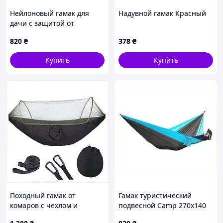
Нейлоновый гамак для
Надувной гамак Красный
дачи с защитой от
комаров Камп 8826H7E99
820
₴
378
₴
Купить
Купить
Походный гамак от
Гамак туристический
комаров с чехлом и
подвесной Camp 270x140
креплениями в комплекте,
см черный с синим