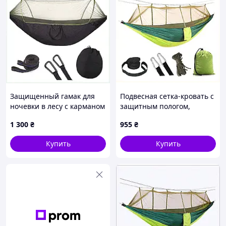
Защищенный гамак для
Подвесная сетка-кровать с
ночевки в лесу с карманом
защитным пологом,
и чехлом 87221M54T
88C842C19P
1 300
₴
955
₴
Купить
Купить