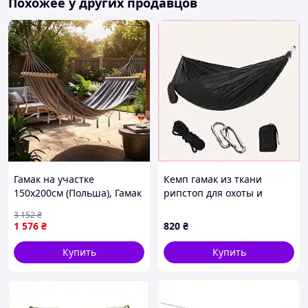
Похожее у других продавцов
Гамак на участке
Кемп гамак из ткани
150x200см (Польша), Гамак
рипстоп для охоты и
на даче под террасой,
рыбалки 8722B15C7
3 152
₴
Гамак на дереве,
1 576
₴
820
₴
Туристический гамак,
Гамак туристический, TFF
Купить
Купить