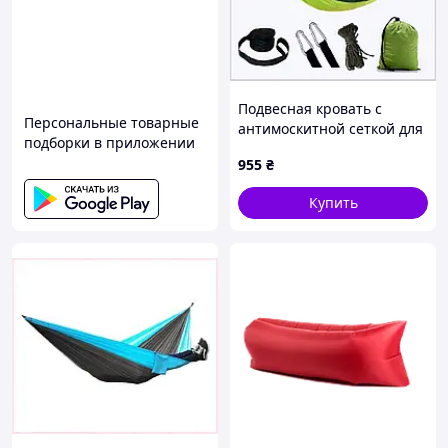
Подвесная кровать с
Персональные товарные
антимоскитной сеткой для
подборки в приложении
походов 260х140,
955
₴
88842X19AH
Купить