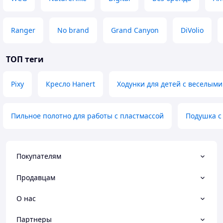
Ranger
No brand
Grand Canyon
DiVolio
ТОП теги
Pixy
Кресло Hanert
Ходунки для детей с веселым
Пильное полотно для работы с пластмассой
Подушка с
Покупателям
Продавцам
О нас
Партнеры