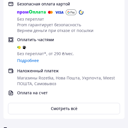
Безопасная оплата картой
Вага строп: 110 г
Рекомендоване навантаження: до 135 кг
Розмір в складеному вигляді: 15 х 9 х 9 см
Без переплат
Гарантія 12 місяців
Prom гарантирует безопасность
Зроблено в Україні
Вернем деньги при отказе от посылки
Оплатить частями
Без переплат*, от 290 ₴/мес.
Подробнее
Наложенный платеж
Магазины Rozetka, Нова Пошта, Укрпочта, Meest
ПОШТА, Самовывоз
Оплата на счет
Смотреть всё