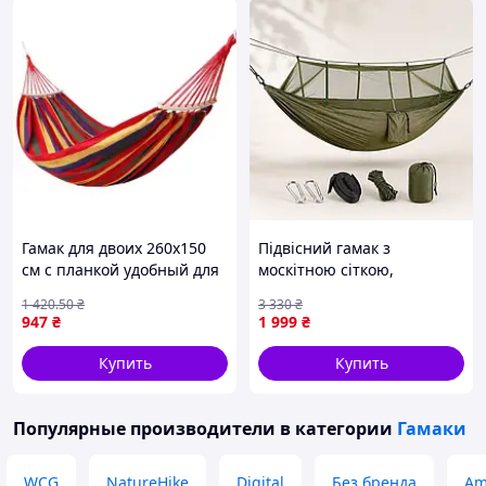
Гамак для двоих 260х150
Підвісний гамак з
см с планкой удобный для
москітною сіткою,
дачи сада и отдыха на
кишенею та комплектом
1 420
.50
₴
3 330
₴
природе FLAME
кріплень
947
₴
1 999
₴
Купить
Купить
Популярные производители
в категории
Гамаки
WCG
NatureHike
Digital
Без бренда
Am