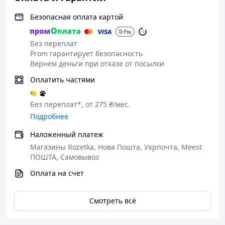
Вага строп: 110 г
Безопасная оплата картой
Рекомендоване навантаження: до 135 кг
Розмір в складеному вигляді: 12 х 8 х 8 см
Гарантія 12 місяців
Без переплат
Зроблено в Україні
Prom гарантирует безопасность
Вернем деньги при отказе от посылки
Оплатить частями
Без переплат*, от 275 ₴/мес.
Подробнее
Наложенный платеж
Магазины Rozetka, Нова Пошта, Укрпочта, Meest
ПОШТА, Самовывоз
Оплата на счет
Смотреть всё