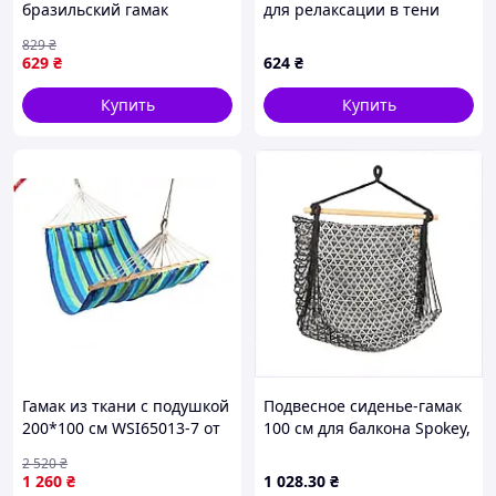
бразильский гамак
для релаксации в тени
200х150 см с деревянной
деревьев, E4A08T3264
829
₴
планкой / подвесные
629
₴
624
₴
качели для садового
отдыха
Купить
Купить
Гамак из ткани с подушкой
Подвесное сиденье-гамак
200*100 см WSI65013-7 от
100 см для балкона Spokey,
бренда STENSON для
63E2T7003C
2 520
₴
комфортного отдыха на
1 260
₴
1 028
.30
₴
природе