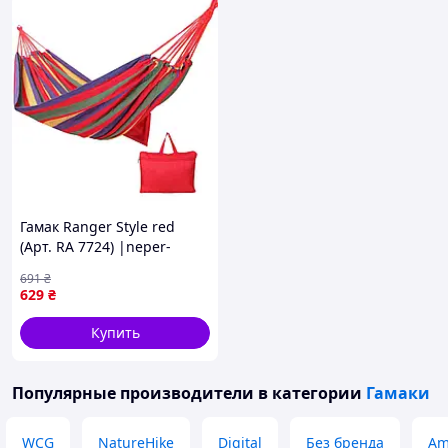
Гамак Ranger Style red
(Арт. RA 7724) |neper-
RA77|
691
₴
629
₴
Купить
Популярные производители
в категории
Гамаки
WCG
NatureHike
Digital
Без бренда
Am