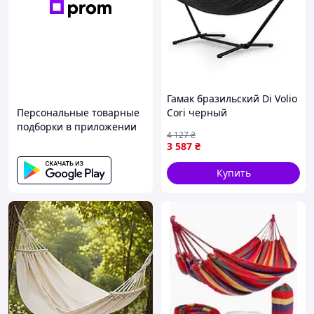
Гамак бразильский Di Volio
Персональные товарные
Cori черный
подборки в приложении
4 127
₴
3 587
₴
Купить