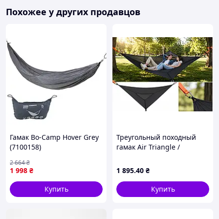
Похожее у других продавцов
Гамак Bo-Camp Hover Grey
Треугольный походный
(7100158)
гамак Air Triangle /
Портативный
2 664
₴
трехместный гамак
1 998
₴
1 895
.40
₴
Купить
Купить