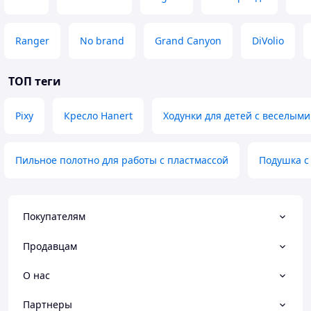
Ranger
No brand
Grand Canyon
DiVolio
ТОП теги
Pixy
Кресло Hanert
Ходунки для детей с веселым
Пильное полотно для работы с пластмассой
Подушка с
Покупателям
Продавцам
О нас
Партнеры