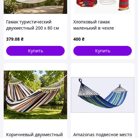
Гамак туристический
Хлопковый гамак
двухместный 200 x 80 см
маленький в чехле
Молочный / Подвесное
379
.08
₴
400
₴
кресло-гамак садовый
Купить
Купить
Коричневый двухместный
Amazonas подвесное место