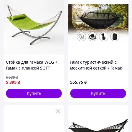
Стойка для гамака WCG +
Гамак туристический с
Гамак с планкой SOFT
москитной сеткой / Гамак-
зелёный XXL 200×140
спальный мешок с
6 539
₴
двухместный
карманом 220x120 см
5 395
₴
555
.75
₴
Черный
Купить
Купить