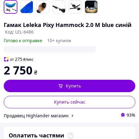
Гамак Leleka Pixy Hammock 2.0 M blue синій
Код: LEL-6486
Готово к отправке
10+ купили
275
от
₴
/мес
2 750
₴
Купить
Купить сейчас
93%
Продавец Highlander магазин
Оплатить частями