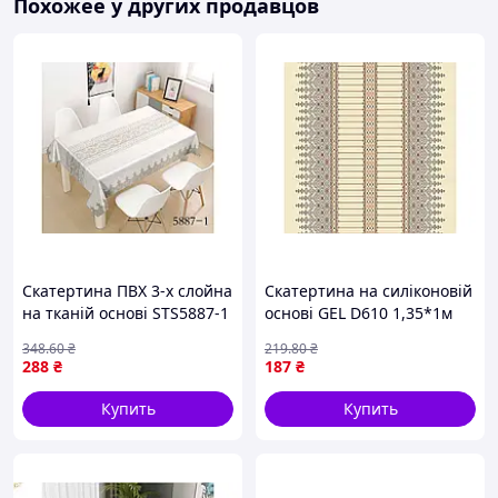
Похожее у других продавцов
Скатертина ПВХ 3-х слойна
Скатертина на силіконовій
на тканій основі STS5887-1
основі GEL D610 1,35*1м
1,37*1м ТМ DARIANA
ТМ DARIANA
348
.60
₴
219
.80
₴
288
₴
187
₴
Купить
Купить