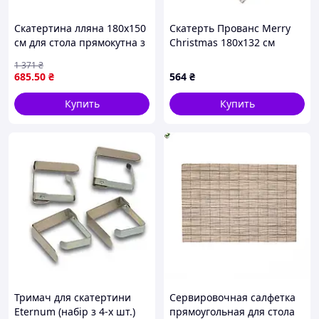
Скатертина лляна 180х150
Скатерть Прованс Merry
см для стола прямокутна з
Christmas 180x132 см
рогожки для домашнього
4823093451421 merlin
1 371
₴
використання
685
.50
₴
564
₴
Купить
Купить
Тримач для скатертини
Сервировочная салфетка
Eternum (набір з 4-х шт.)
прямоугольная для стола