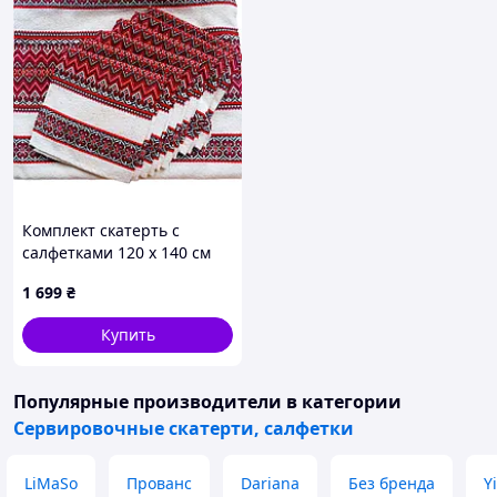
Комплект скатерть с
салфетками 120 х 140 см
вышитый украинский
1 699
₴
орнамент
Купить
Популярные производители
в категории
Сервировочные скатерти, салфетки
LiMaSo
Прованс
Dariana
Без бренда
Y