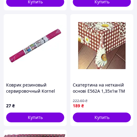
Купить
Купить
Коврик резиновый
Скатертина на нетканій
сервировочный Kornel
основі E562A 1,35x1м ТМ
40х30 см Розовый
DARIANA
222
.60
₴
27
₴
189
₴
Купить
Купить