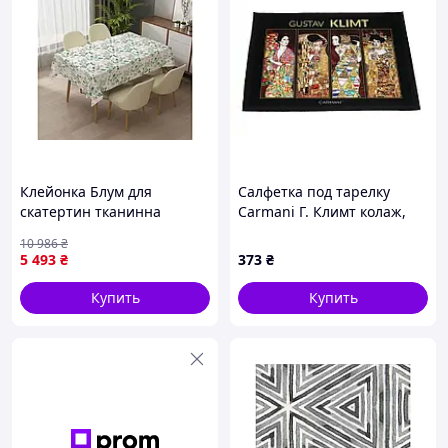
Клейонка Блум для
Салфетка под тарелку
скатертин тканинна
Carmani Г. Климт колаж,
основа з фотопринтом для
39,5х29 см (023-0713)
10 986
₴
захисту поверхні столу
5 493
₴
373
₴
Купить
Купить