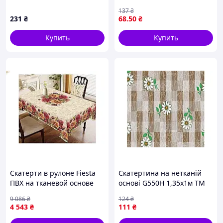
зеленая из ПВХ для
137
₴
защиты от царапин и
231
₴
68
.50
₴
пятен
Купить
Купить
Скатерти в рулоне Fiesta
Скатертина на нетканій
ПВХ на тканевой основе
основі G550H 1,35x1м ТМ
для стола 10 штук для
DARIANA
9 086
₴
124
₴
оформления праздников
4 543
₴
111
₴