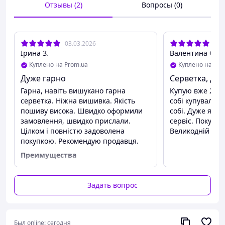
Отзывы (2)
Вопросы (0)
03.03.2026
13.
Ірина З.
Валентина Ф.
Куплено на Prom.ua
Куплено на Pro
Дуже гарно
Серветка, дуже
Гарна, навіть вишукано гарна
Купую вже 2гу 
серветка. Ніжна вишивка. Якість
собі купувала, 
пошиву висока. Швидко оформили
собі. Дуже якіс
замовлення, швидко прислали.
сервіс. Покупка
Цілком і повністю задоволена
Великодній ран
покупкою. Рекомендую продавця.
Преимущества
Ціна-якість- прекрасне
співвідношення
Задать вопрос
Недостатки
Немає
Был online:
сегодня