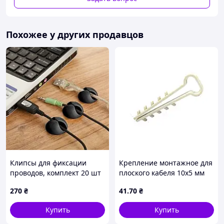
Похожее у других продавцов
Клипсы для фиксации
Крепление монтажное для
проводов, комплект 20 шт
плоского кабеля 10х5 мм
100 шт/уп EH-C28 ТМ
270
₴
41
.70
₴
ELECTROHOUSE
Купить
Купить