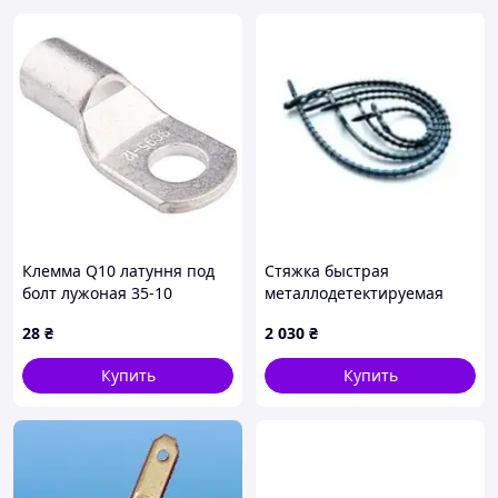
Клемма Q10 латуння под
Стяжка быстрая
болт лужоная 35-10
металлодетектируемая
Prohaccp 240 мм 180 N 100
28
₴
2 030
₴
шт синяя P0455-2 Код/
Артикул P0455-2
Купить
Купить