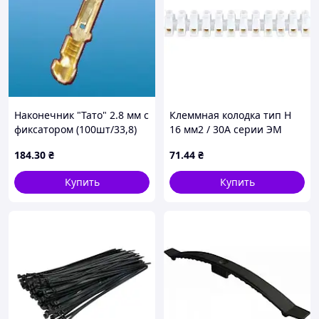
Наконечник "Тато" 2.8 мм с
Клеммная колодка тип Н
фиксатором (100шт/33,8)
16 мм2 / 30А серии ЭМ
Турция TKS1331
белая ТМ АСКО
184
.30
₴
71
.44
₴
Купить
Купить