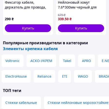
Фиксатор кабеля,
Нейлоновый хомут
держатель для провода,
7.6*300мм черный для
3M скотч, белый, 50 шт.
крепления и организации
679
₴
(без хомутов)
проводов 100шт в
290
₴
339
.50
₴
упаковке ТМ KUBIS
Купить
Купить
Популярные производители
в категории
Элементы крепежа кабеля
Voltronic
АСКО-УКРЕМ
Takel
APRO
E.N
ElectroHouse
Reliance
ETI
WAGO
BRAD
ТОП теги
Стяжки кабельные
Стяжки нейлоновые морозостойкие