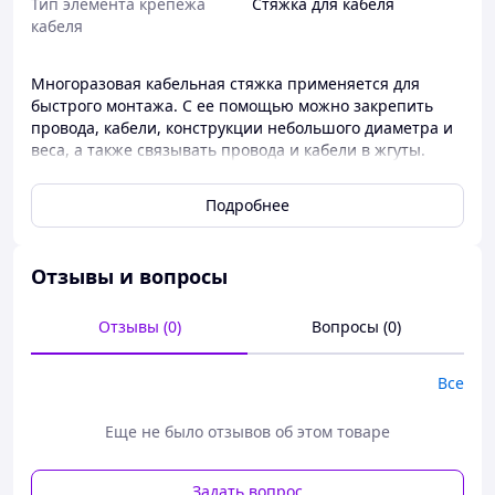
Тип элемента крепежа
Стяжка для кабеля
кабеля
Многоразовая кабельная стяжка применяется для
быстрого монтажа. С ее помощью можно закрепить
провода, кабели, конструкции небольшого диаметра и
веса, а также связывать провода и кабели в жгуты.
В конструкции предусмотрен разъемный механизм
Подробнее
замка, предполагающий многоразовое использование
кабельной стяжки. Это позволяет не только произвести
быстрый монтаж, но и сделать такой же быстрый
демонтаж или замену стяжки, или простое
Отзывы и вопросы
отсоединение для обслуживания.
Отзывы (0)
Вопросы (0)
Все
Еще не было отзывов об этом товаре
Задать вопрос