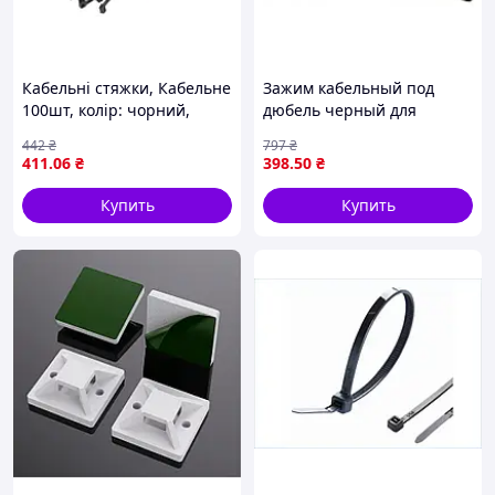
Кабельні стяжки, Кабельне
Зажим кабельный под
100шт, колір: чорний,
дюбель черный для
ширина 4,8 мм, довжина
крепления кабелей 242 мм
442
₴
797
₴
430мм, максимальний
10 шт 16 кабелей 3х1 5
411
.06
₴
398
.50
₴
діаметр 115мм, матеріал:
мм2
поліамід 6.6
Купить
Купить