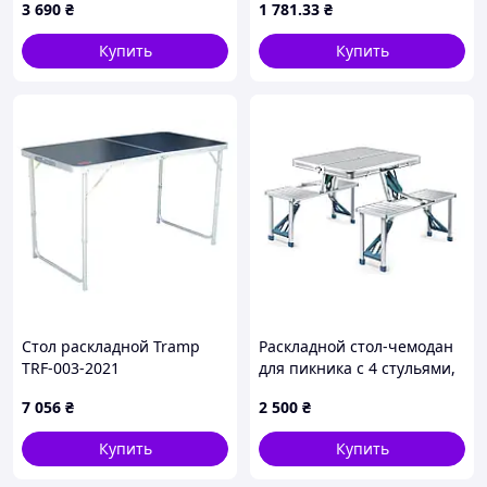
3 690
₴
1 781
.33
₴
дачи, 120х60 см
Купить
Купить
Стол раскладной Tramp
Раскладной стол-чемодан
TRF-003-2021
для пикника с 4 стульями,
Silver
7 056
₴
2 500
₴
Купить
Купить