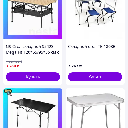
NS Стол складной S5423
Складной стол TE-1808B
Mega Fit 120*55/95*55 см с
нишей Nes22/Q
4 927
.50
₴
3 289
₴
2 267
₴
Купить
Купить