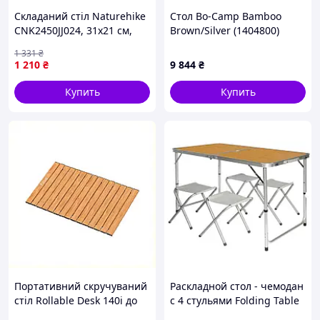
Складаний стіл Naturehike
Стол Bo-Camp Bamboo
CNK2450JJ024, 31х21 см,
Brown/Silver (1404800)
алюміній, чорний [n-6927]
1 331
₴
1 210
₴
9 844
₴
Купить
Купить
Портативний скручуваний
Раскладной стол - чемодан
стіл Rollable Desk 140i до
с 4 стульями Folding Table
візка Litheli HB528T8564
для пикника, рыбалки,