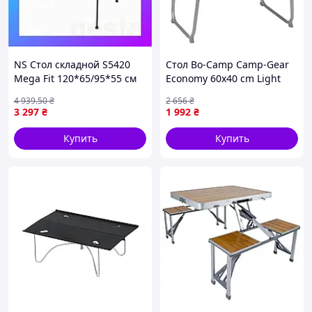
NS Стол складной S5420
Стол Bo-Camp Camp-Gear
Mega Fit 120*65/95*55 см
Economy 60x40 cm Light
Nes22/Q
Grey (1404425)
4 939
.50
₴
2 656
₴
3 297
₴
1 992
₴
Купить
Купить