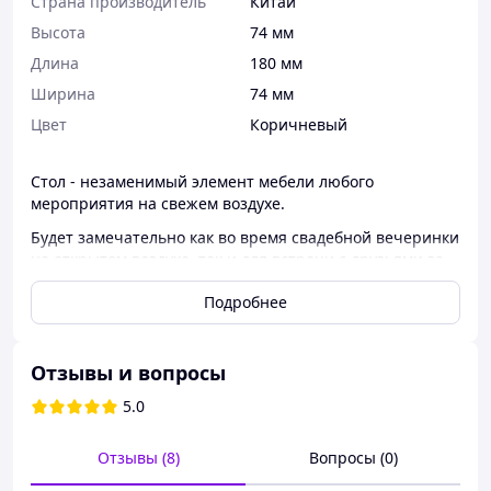
Страна производитель
Китай
Высота
74 мм
Длина
180 мм
Ширина
74 мм
Цвет
Коричневый
Cтол - незаменимый элемент мебели любого
мероприятия на свежем воздухе.
Будет замечательно как во время свадебной вечеринки
на открытом воздухе, так и для встречи с друзьями за
барбекю на дачном участке. Это также предмет
Подробнее
мебели, который можно использовать как
оборудование для выставочного стенда или торговой
палатки.
Отзывы и вопросы
Наш стол имеет конструкцию из стали с порошковым
покрытием и столешницу из прочного полиэтилена.
5.0
Все это складывается в практичный чемодан - для
переноски используется специальная тканевая ручка,
Отзывы (8)
Вопросы (0)
покрытая мягким силиконом. Ножки усилены скобами,
а после раскладывания фиксируются стальной