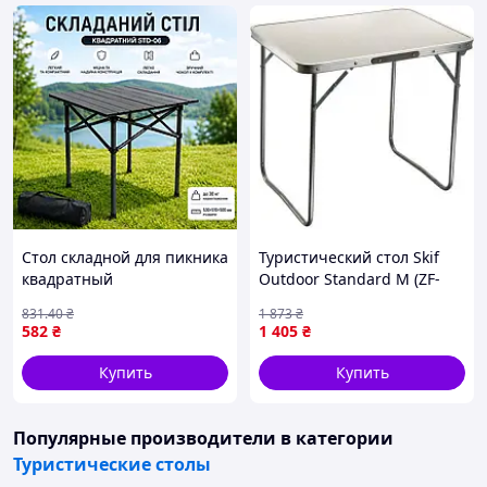
Стол складной для пикника
Туристический стол Skif
квадратный
Outdoor Standard M (ZF-
туристический столик для
D006W)
831
.40
₴
1 873
₴
кемпинга рыбалки отдыха
582
₴
1 405
₴
на природе 53х51х50 см
Купить
Купить
Популярные производители
в категории
Туристические столы