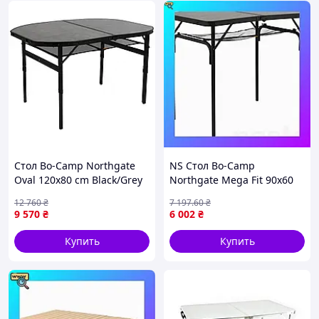
Стол Bo-Camp Northgate
NS Стол Bo-Camp
Oval 120x80 cm Black/Grey
Northgate Mega Fit 90x60
(1404187)
cm Black/Grey (1404184)
12 760
₴
7 197
.60
₴
Nes22/Q
9 570
₴
6 002
₴
Купить
Купить