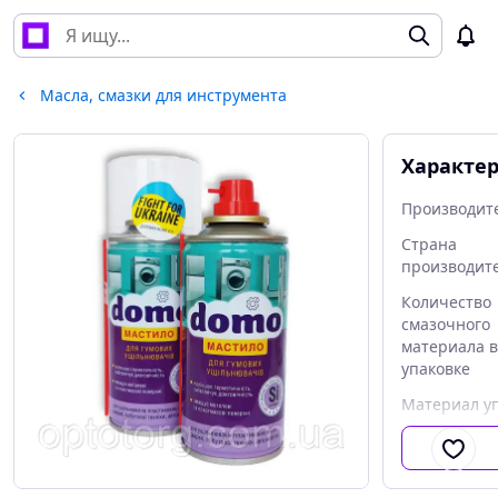
Масла, смазки для инструмента
Характе
Производит
Страна
производит
Количество
смазочного
материала в
упаковке
Материал у
Единица
измерения