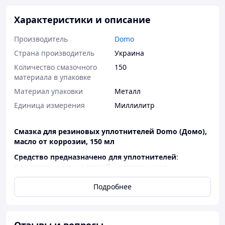
Характеристики и описание
Производитель
Domo
Страна производитель
Украина
Количество смазочного
150
материала в упаковке
Материал упаковки
Металл
Единица измерения
Миллилитр
Смазка для резиновых уплотнителей Domo (Домо),
масло от коррозии, 150 мл
Средство предназначено для уплотнителей
:
пластиковых окон и дверей, холодильников,
стиральных и посудомоечных машин,
Подробнее
автомобилей. Также масло эффективно смазывает
металлические и пластмассовые поверхности.
Глубоко проникает в структуру материала,
восстанавливает и сохраняет упругость