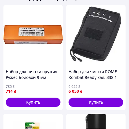
Набор для чистки оружия
Набор для чистки ROME
Ружес Бойовой 9 мм
Kombat Ready кал. 338 1
короткоствольный
785
₴
6 655
₴
нейлоновый и бронзовый
714
₴
6 050
₴
ерши смазка [n-7293]
Купить
Купить