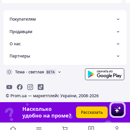
Покупателям
Продавцам
О нас
Партнеры
Тема
-
светлая
BETA
© Prom.ua — маркетплейс України, 2008-2026
Насколько
Рассказать
удобно на проме?