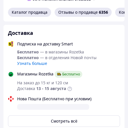
Каталог продавца
Отзывы о продавце
6356
Кон
Доставка
В нашем магазине вы также найдете огромное
Подписка на доставку Smart
количество других полезных вещей по
приятных
ценах:
Бесплатно
— в магазины Rozetka
Бесплатно
— в отделения Новой почты
средства по уходу за обувью, аксессуарами
Узнать больше
обложки для документов, удостоверений
швейные нитки, тесьму и фурнитуру
Магазины Rozetka
Бесплатно
средства для уборки и декора
препараты для борьбы с насекомыми и
На заказ до 15 кг и 120 см
грызунами
Доставка
13 - 15 августа
разнообразные шнурки для обуви и много
Нова Пошта (Бесплатно при условии)
другого.
Смотреть всё