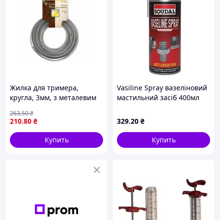
Жилка для тримера,
Vasiline Spray вазеліновий
кругла, 3мм, з металевим
мастильний засіб 400мл
сердечником, 15 м VERANO
263
.50
₴
71-763
210
.80
₴
329
.20
₴
Купить
Купить