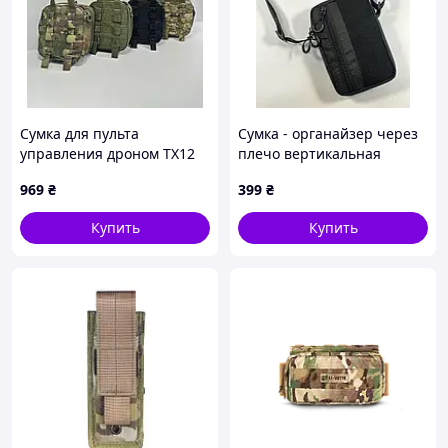
Сумка для пульта
Сумка - органайзер через
управления дроном ТХ12
плечо вертикальная
(разные цвета)
(23*15*6 см.) черные соты
969
₴
399
₴
Купить
Купить