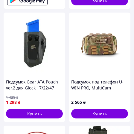
Купить
Характеристики:
Материал: нейлон
Ткань: износостойкая и водоотталкивающая
ткань.
Подкладка: мерсеризованный хлопок +
водоотталкивающее покрытие.
Крепеж: на пояс, на плитоноску, на рюкзак, на
Подсумок Gear ATA Pouch
Подсумок под телефон U-
ногу
ver.2 для Glock 17/22/47
WIN PRO, MultiCam
Габариты: 19 см х 20 см х 6 см
Storm Gray правша/левша
Вес: 380 г
1 428
₴
PV2G-VO
1 298
₴
2 565
₴
Купить
Купить