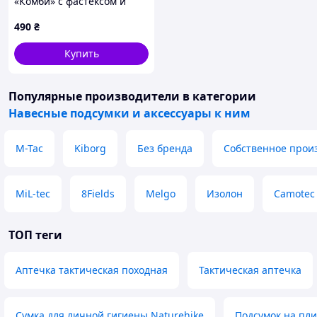
«Комби» с фастексом и
петлёй (быстросъёмный,
490
₴
спиральный, D-кольцо, 3
мм, 56 см, Чёрный) ТМ
Купить
C&M Tactical
Популярные производители
в категории
Навесные подсумки и аксессуары к ним
M-Tac
Kiborg
Без бренда
Собственное прои
MiL-tec
8Fields
Melgo
Изолон
Camotec
ТОП теги
Аптечка тактическая походная
Тактическая аптечка
Сумка для личной гигиены Naturehike
Подсумок на пли