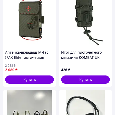
** Повернення товарів протягом 14 днів без пояснень
причини. (окрім товарів вказаних в переліку
зг.законодавста)
*** Гарантія на всі товари від 3 міс.
Аптечка-вкладыш M-Tac
Итог для пистолетного
IFAK Elite тактическая
магазина KOMBAT UK
индивидуальная Ranger
Single Pistol Mag Pouch
2 288
₴
Green для медицинского
2 080
₴
426
₴
снаряжения 1055-VO
Купить
Купить