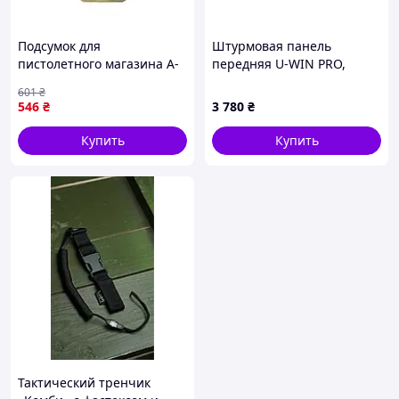
Подсумок для
Штурмовая панель
пистолетного магазина A-
передняя U-WIN PRO,
Line CM4-1 MOLLE
MultiCam
601
₴
синтетика Multicam МС AL-
546
₴
3 780
₴
C-VO
Купить
Купить
Тактический тренчик