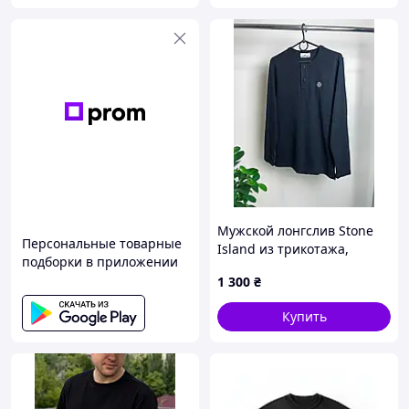
Мужской лонгслив Stone
Персональные товарные
Island из трикотажа,
подборки в приложении
черный, с длинными
1 300
₴
рукавами и нашивкой
логотипа
Купить