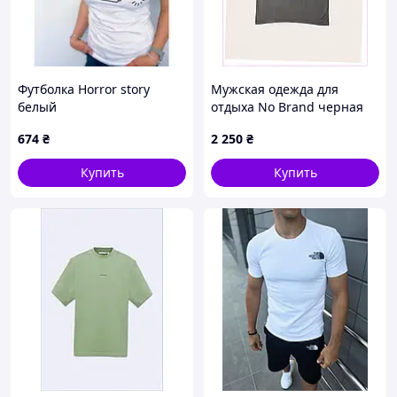
Футболка Horror story
Мужская одежда для
белый
отдыха No Brand черная
М, H85E56863
674
₴
2 250
₴
Купить
Купить