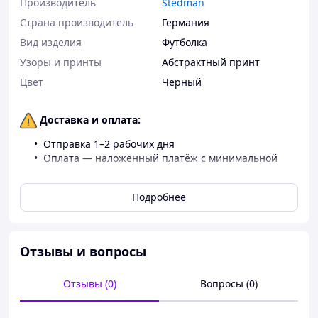
Производитель
Stedman
Страна производитель
Германия
Вид изделия
Футболка
Узоры и принты
Абстрактный принт
Цвет
Черный
Доставка и оплата:
Отправка 1–2 рабочих дня
Оплата — наложенный платёж с минимальной
предоплатой 100 грн или полная оплата
Доставка на магазины Rozetka —
Подробнее
исключительно при полной онлайн-оплате
Стильная футболка с оригинальным принтом
Отзывы и вопросы
Отличный вариант подарка на любой случай!
Преимущества:
Отзывы (0)
Вопросы (0)
2
Высокое качество ткани (плотность 155 г/м
,