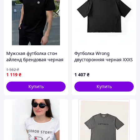
Мужская футболка стон
Футболка Wrong
айленд брендовая черная
двусторонняя черная XXXS
однотонная базовая
KT-863
1 562
₴
STONE ISLAND Shopingo
1 119
₴
1 407
₴
Чоловіча футболка стон
айленд брендова
Купить
Купить