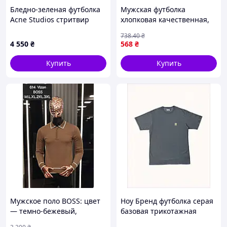
Бледно-зеленая футболка
Мужская футболка
Acne Studios стритвир
хлопковая качественная,
стиль, 86643XX28
Футболка TNF біла
738
.40
₴
4 550
₴
568
₴
Купить
Купить
Мужское поло BOSS: цвет
Ноу Бренд футболка серая
— темно-бежевый,
базовая трикотажная
воротник поло, длинные
8522KX800