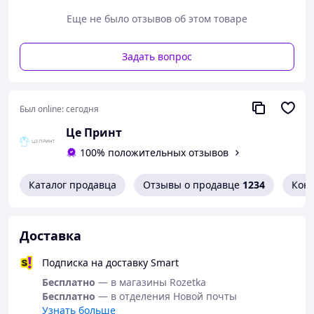
100% хлопок). Мягкая и приятная к телу.
Еще не было отзывов об этом товаре
Надёжная печать и насыщенная
цветопередача.
Универсальный стиль — подходит на любой
Задать вопрос
случай.
Уход за футболкой:
Был online:
сегодня
Стирать при температуре воды до 40 °C в
деликатном режиме
Це Принт
Не использовать отжим и отбеливающие
100% положительных отзывов
средства
Стирать футболку наизнанку
Каталог продавца
Отзывы о продавце
1234
Кон
Размерная сетка:
Для точного подбора размера воспользуйтесь
Доставка
таблицей, представленной ниже:
Подписка на доставку Smart
Бесплатно
— в магазины Rozetka
Бесплатно
— в отделения Новой почты
Узнать больше