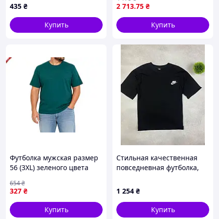
груди ART0276
турецкое производство
435
₴
2 713
.75
₴
Купить
Купить
Футболка мужская размер
Стильная качественная
56 (3XL) зеленого цвета
повседневная футболка,
производства ТМ
футболка Nike M D-G681
654
₴
УЗБЕКИСТАН для
327
₴
1 254
₴
стильного образа
Купить
Купить