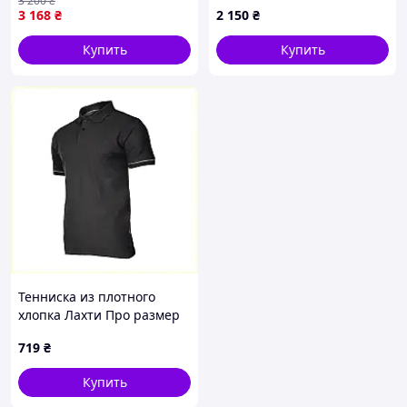
3 200
₴
рукава и аккуратные
3 168
₴
2 150
₴
манжеты
Купить
Купить
Тенниска из плотного
хлопка Лахти Про размер
48 7802KH114
719
₴
Купить