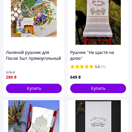
Льняной рушник для
Рушник "На щастя на
Пасхи 3шт прямоугольный
долю"
для сервировки стола и
5.0
(1)
украшения интерьера
578
₴
289
₴
649
₴
Купить
Купить