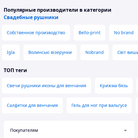
Популярные производители
в категории
Свадебные рушники
Собственное производство
Bello-print
No brand
Igla
Волинські візерунки
Nobrand
Світ виш
ТОП теги
Свечи рушники иконы для венчания
Крижма бязь
Салфетки для венчания
Гель для ног при вальгусе
Покупателям