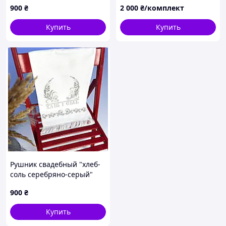
900
₴
2 000
₴/комплект
«На сщастье на судьбу»,
«Навеки вмести», «Спаси и
Купить
Купить
сохрани»
Рушник свадебный "хлеб-
соль серебряно-серый"
900
₴
Купить