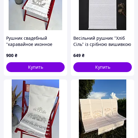
Рушник свадебный
Весільний рушник "Хліб
"каравайное иконное
Сіль" із срібною вишивкою
полотенце Дерево Жизни
900
₴
649
₴
серый "
Купить
Купить