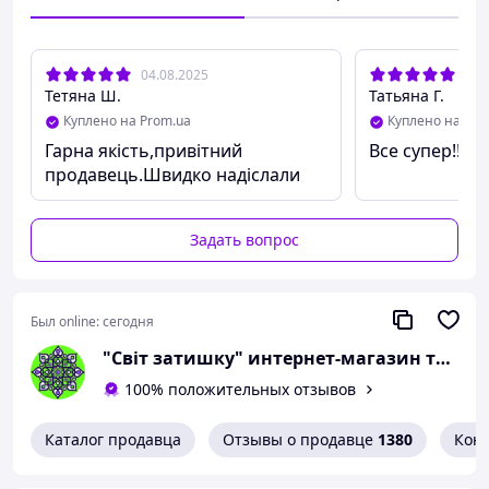
04.08.2025
04.
Тетяна Ш.
Татьяна Г.
Куплено на Prom.ua
Куплено на Pro
Гарна якість,привітний
Все супер!!!!
продавець.Швидко надіслали
Задать вопрос
Был online:
сегодня
"Світ затишку" интернет-магазин текстиля и швейной фурнитуры
100% положительных отзывов
Каталог продавца
Отзывы о продавце
1380
Кон