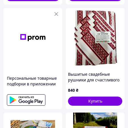
Вышитые свадебные
Персональные товарные
рушники для счастливого
подборки в приложении
брака, благословения
840
₴
родителей и таинства
венчания
Купить