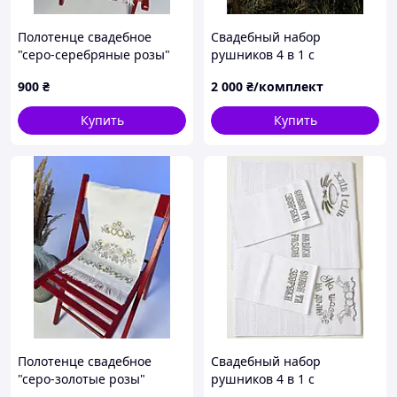
Полотенце свадебное
Свадебный набор
"серо-серебряные розы"
рушников 4 в 1 с
вышитое полотенце
вышивкой – «Хлеб и соль»,
900
₴
2 000
₴/комплект
«На счастье на судьбу»,
«Навеки вместе», «Спаси и
Купить
Купить
сохрани»
Полотенце свадебное
Свадебный набор
"серо-золотые розы"
рушников 4 в 1 с
вышитое полотенце
вышивкой – «Хлеб и соль»,