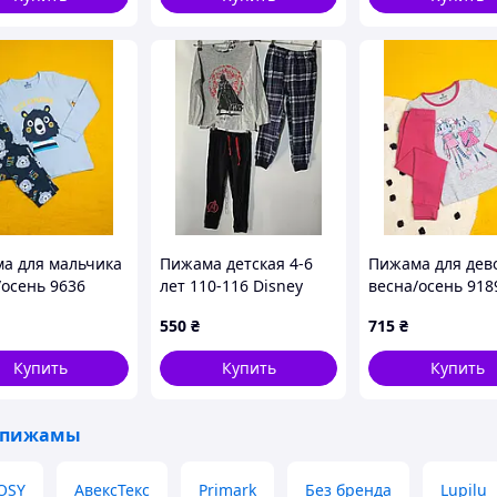
а для мальчика
Пижама детская 4-6
Пижама для дев
/осень 9636
лет 110-116 Disney
весна/осень 918
н синий/голубой
коттон серый/т
550
₴
715
₴
RED 104-110(р)
пудра Best Frien
котята 110-116(р
Купить
Купить
Купить
 пижамы
OSY
АвексТекс
Primark
Без бренда
Lupilu