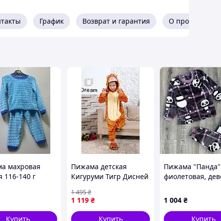
нтакты
График
Возврат и гарантия
О продавце
а махровая
Пижама детская
Пижама "Панда"
 116-140 г
Кигуруми Тигр Дисней
фиолетовая, дев
мягкая и удобная
6-7-8 лет 46597
1 495
₴
Denver Піжама дитяча
1 119
₴
1 004
₴
Кігурумі Тигр Дісней
мяка й зручна
Купить
Купить
Купить