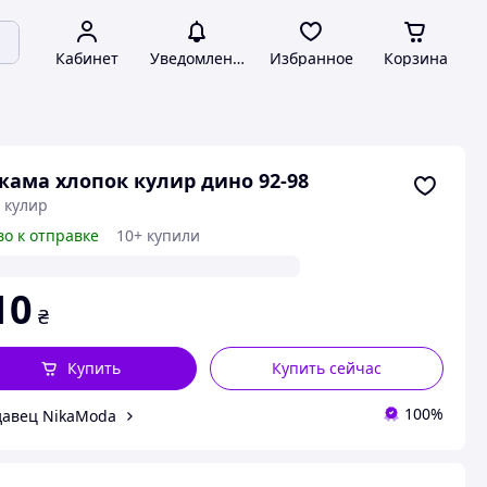
Кабинет
Уведомления
Избранное
Корзина
ама хлопок кулир дино 92-98
 кулир
во к отправке
10+ купили
10
₴
Купить
Купить сейчас
100%
авец NikaModa