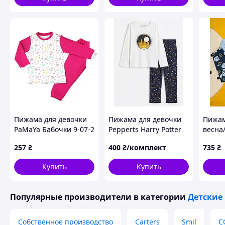
Пижама для девочки
Пижама для девочки
Пижам
PaMaYa Бабочки 9-07-2
Pepperts Harry Potter
весна
104-110
Хогвартс BS001333,
котто
257
₴
400
₴/комплект
735
₴
размер 134-140
EXPLO
Купить
Купить
Популярные производители
в категории
Детские
Собственное производство
Carters
Smil
C