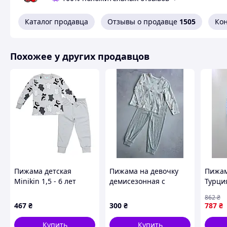
Каталог продавца
Отзывы о продавце
1505
Ко
Похожее у других продавцов
Пижама детская
Пижама на девочку
Пижам
Minikin 1,5 - 6 лет
демисезонная с
Турция
Интерлок Серый
Балеринами Primark
862
₴
227203 92
р.110 см (4-5 года)
467
₴
300
₴
787
₴
Купить
Купить