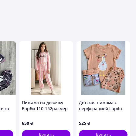
Пижама на девочку
Детская пижама с
очка
Барби 110-152размер
перфорацией Lupilu
86-92 см для девочек
650
₴
525
₴
Купить
Купить