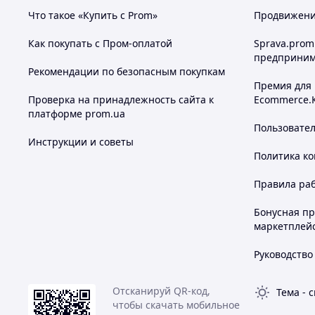
Что такое «Купить с Prom»
Продвижение
Как покупать с Пром-оплатой
Sprava.prom
предприним
Рекомендации по безопасным покупкам
Премия для
Проверка на принадлежность сайта к
Ecommerce.
платформе prom.ua
Пользовате
Инструкции и советы
Политика к
Правила ра
Бонусная п
маркетплей
Руководство
Отсканируй QR-код,
Тема
-
с
чтобы скачать мобильное