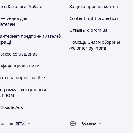
 в Каталоге ProSale
Защита прав на контент
 — медиа для
Content right protection
ателей
Отзывы о prom.ua
 интернет-предпринимателей
Кращі
Помощь Силам обороны
(Volonter by Prom)
льское соглашение
онфиденциальности
боты на маркетплейсе
рограмма электронный
с PROM
 Google Ads
ветлая
Русский
BETA