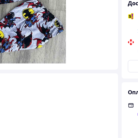
Дос
Опл