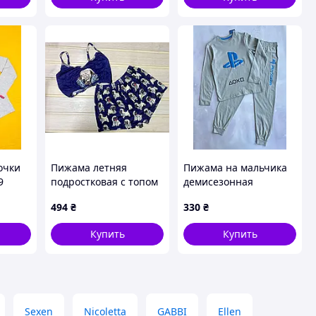
очки
Пижама летняя
Пижама на мальчика
9
подростковая с топом
демисезонная
емная
128-176 р №359
PlayStation Primark
494
₴
330
₴
ds
р.128 см (7-8 лет)
)
Купить
Купить
Sexen
Nicoletta
GABBI
Ellen