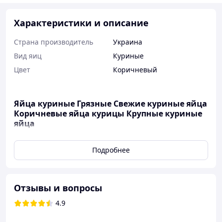
Характеристики и описание
Страна производитель
Украина
Вид яиц
Куриные
Цвет
Коричневый
Яйца куриные Грязные Свежие куриные яйца
Коричневые яйца курицы Крупные куриные
яйца
Куриные яйца
— незаменимый продукт в каждом доме
Подробнее
и на любой кухне. Они богаты белком, витаминами и
минералами, необходимыми для здорового питания.
Яйца подходят для приготовления большого
количества блюд — от классических омлетов и выпечки
Отзывы и вопросы
до сложных кулинарных шедевров.
4.9
Преимущества:
Натуральный и полезный продукт