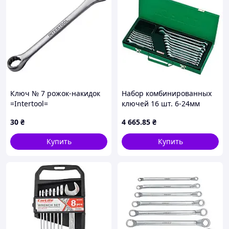
Ключ № 7 рожок-накидок
Набор комбинированных
=Intertool=
ключей 16 шт. 6-24мм
(металлический кейс)
30
₴
4 665
.85
₴
TOPTUL GAAD1602
Купить
Купить