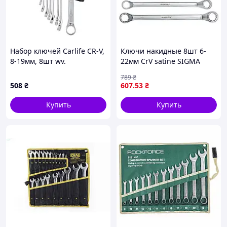
Набор ключей Carlife CR-V,
Ключи накидные 8шт 6-
8-19мм, 8шт wv.
22мм CrV satine SIGMA
(6010051)
789
₴
508
₴
607
.53
₴
Купить
Купить