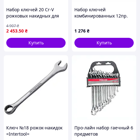
Набор ключей 20 Cr-V
Набор ключей
рожковых накидных для
комбинированных 12пр.
ремонта и обслуживания
(8,10-17,19,22,24мм),на
4 907
₴
автомобилей в чехле 6-32
полотне RockForce RF-5121
2 453
.50
₴
1 276
₴
мм ТМ СИЛА
Купить
Купить
Ключ №18 рожок-накидок
Про-лайн набор гаечный 6
=Intertool=
предметов