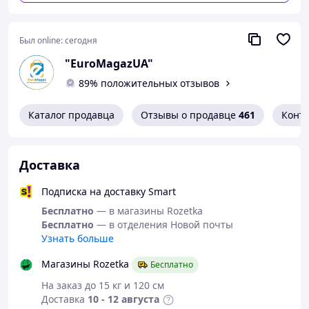
Был online:
сегодня
"EuroМagazUA"
89% положительных отзывов
Каталог продавца
Отзывы о продавце
461
Конт
Количество элементов: 216 шт.
Вес: 10 кг.
Доставка
Комплектация:
Подписка на доставку Smart
Бесплатно
— в магазины Rozetka
Головки торцевые 1/2" : 10, 11, 12, 13, 14, 15, 17, 19, 20,
Бесплатно
— в отделения Новой почты
21, 22, 24, 27, 30, 32 мм.
Узнать больше
Головки торцевые 3/8" : 10, 11, 12, 13, 14, 15, 16, 17, 18,
Магазины Rozetka
Бесплатно
19 мм.
На заказ до 15 кг и 120 см
Доставка
10 - 12 августа
Головки торцеві 1/4" : 4, 4.5, 5, 5.5, 6, 7, 8, 9, 10, 11, 12,