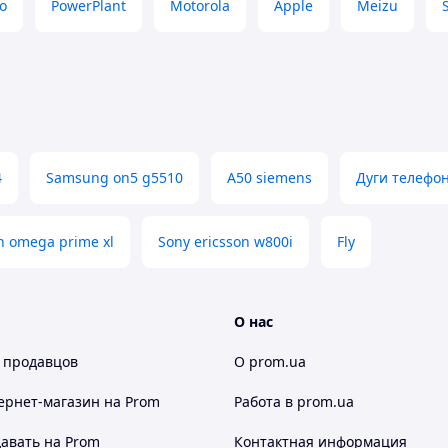
o
PowerPlant
Motorola
Apple
Meizu
4
Samsung on5 g5510
A50 siemens
Дуги телефо
n omega prime xl
Sony ericsson w800i
Fly
О нас
 продавцов
О prom.ua
ернет-магазин
на Prom
Работа в prom.ua
авать на Prom
Контактная информация