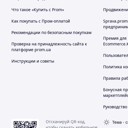
Что такое «Купить с Prom»
Продвижение
Как покупать с Пром-оплатой
Sprava.prom
предприним
Рекомендации по безопасным покупкам
Премия для
Проверка на принадлежность сайта к
Ecommerce.
платформе prom.ua
Пользовате
Инструкции и советы
Политика к
Правила ра
Бонусная п
маркетплей
Руководство
Отсканируй QR-код,
Тема
-
с
чтобы скачать мобильное