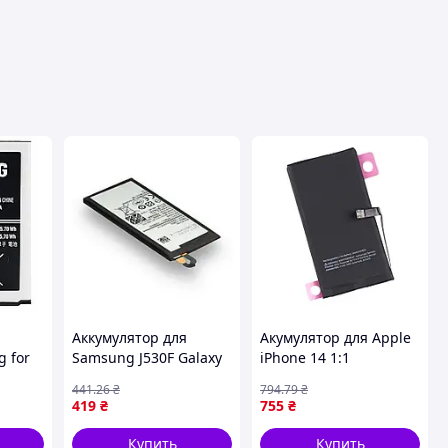
Аккумулятор для
Акумулятор для Apple
 for
Samsung J530F Galaxy
iPhone 14 1:1
BE /
J5 2017 / EB-BJ530ABE
(17000401)
441
.26
₴
794
.79
₴
ия
AAAA (17000948)
419
₴
755
₴
Купить
Купить