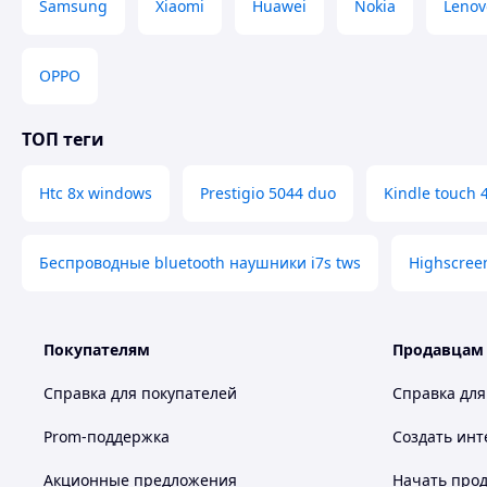
Samsung
Xiaomi
Huawei
Nokia
Lenov
OPPO
ТОП теги
Htc 8x windows
Prestigio 5044 duo
Kindle touch 
Беспроводные bluetooth наушники i7s tws
Highscree
Покупателям
Продавцам
Справка для покупателей
Справка для
Prom-поддержка
Создать инт
Акционные предложения
Начать прод