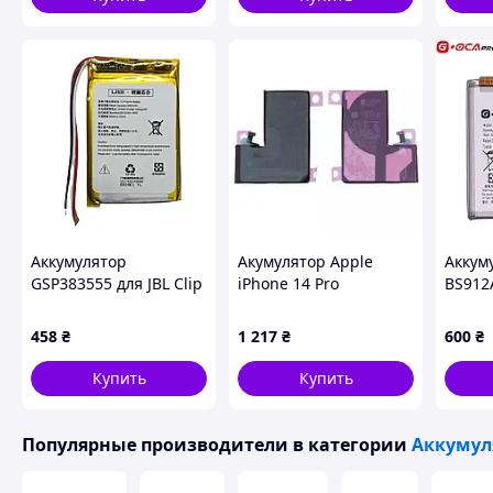
Похожие товары по характеристикам
Аккумулятор
Акумулятор Apple
Аккум
GSP383555 для JBL Clip
iPhone 14 Pro
BS912
2
(підвищена ємність)
S911 G
3480 mAh, без
3900m
458
₴
1 217
₴
600
₴
помилки
G+OCA
Купить
Купить
Популярные производители
в категории
Аккумул