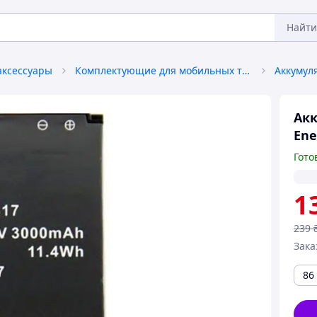
Найти
аксессуары
Комплектующие для мобильных телефонов
Аккумул
Акк
Ene
Гото
1
239
Зака
86