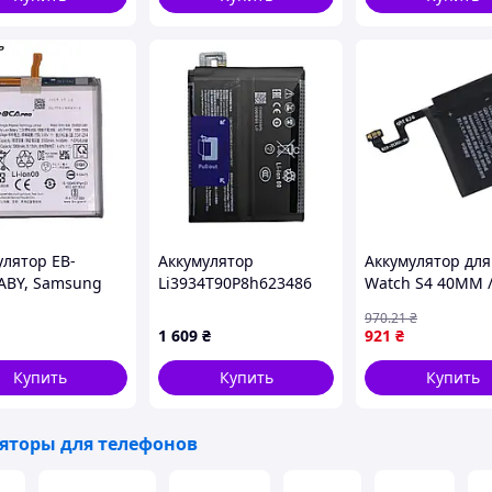
улятор EB-
Аккумулятор
Аккумулятор для
ABY, Samsung
Li3934T90P8h623486
Watch S4 40MM 
alaxy S23,
для Red Magic 10 Pro+
A2058 AAAA (170
970
.21
₴
Ah, оригинал
Plus
1 609
₴
921
₴
 PRo
Купить
Купить
Купить
яторы для телефонов