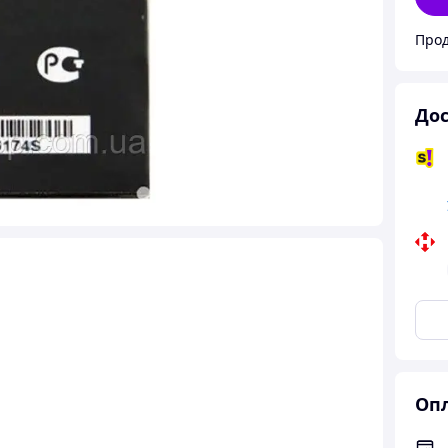
Про
Дос
Опл