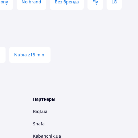
Sony
No brand
Без бренда
Fly
LG
н
Nubia z18 mini
Партнеры
Bigl.ua
Shafa
Kabanchik.ua