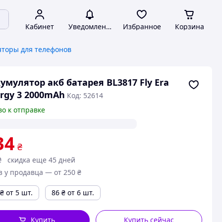
Кабинет
Уведомления
Избранное
Корзина
яторы для телефонов
умулятор акб батарея BL3817 Fly Era
rgy 3 2000mAh
Код: 52614
во к отправке
34
₴
₴
скидка еще 45 дней
з у продавца — от 250 ₴
₴
от 5 шт.
86
₴
от 6 шт.
Купить
Купить сейчас