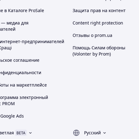
 в Каталоге ProSale
Защита прав на контент
 — медиа для
Content right protection
ателей
Отзывы о prom.ua
 интернет-предпринимателей
Кращі
Помощь Силам обороны
(Volonter by Prom)
льское соглашение
онфиденциальности
боты на маркетплейсе
рограмма электронный
с PROM
 Google Ads
ветлая
Русский
BETA