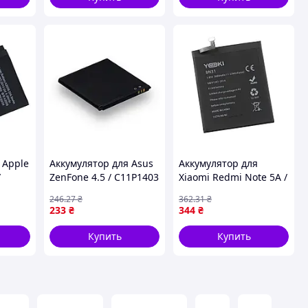
 Apple
Аккумулятор для Asus
Аккумулятор для
/
ZenFone 4.5 / C11P1403
Xiaomi Redmi Note 5A /
00479)
/ B11P1403 AAAA
BN31 Yoki (17000691)
246
.27
₴
362
.31
₴
(17000968)
233
₴
344
₴
Купить
Купить