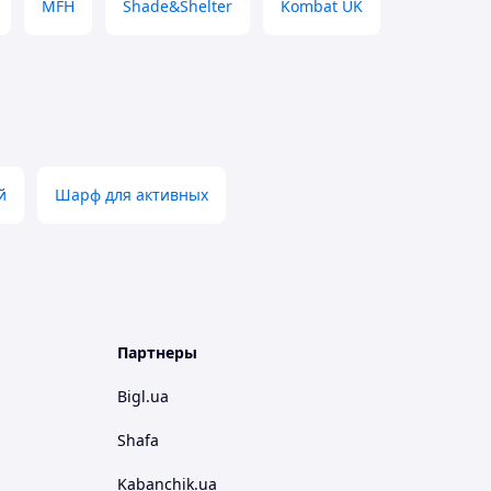
MFH
Shade&Shelter
Kombat UK
й
Шарф для активных
Партнеры
Bigl.ua
Shafa
Kabanchik.ua