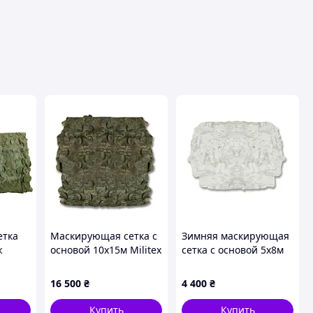
етка
Маскирующая сетка с
Зимняя маскирующая
ж
основой 10х15м Militex
сетка с основой 5х8м
ь 100
Темный Мультикам
Militex Зимний
мультикам
16 500
₴
4 400
₴
Купить
Купить