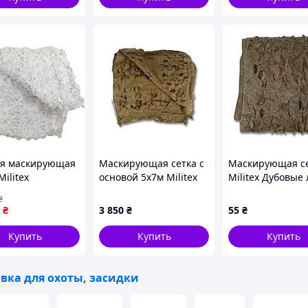
я маскирующая
Маскирующая сетка с
Маскирующая с
Militex
основой 5х7м Militex
Militex Дубовые
йская клякса
Хвойный лес
индивидуальног
₴
 (площадь 400
размера (50 грн 
₴
3 850
₴
55
₴
кв.м.)
Купить
Купить
Купить
вка для охоты, засидки