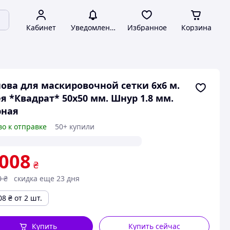
Кабинет
Уведомления
Избранное
Корзина
ова для маскировочной сетки 6х6 м.
я *Квадрат* 50х50 мм. Шнур 1.8 мм.
рная
во к отправке
50+ купили
 008
₴
0
₴
скидка еще 23 дня
08
₴
от 2 шт.
Купить
Купить сейчас