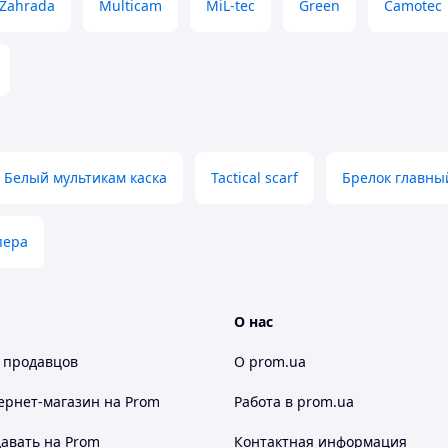
Zahrada
Multicam
MiL-tec
Green
Camotec
Белый мультикам каска
Tactical scarf
Брелок главны
пера
О нас
 продавцов
О prom.ua
ернет-магазин
на Prom
Работа в prom.ua
авать на Prom
Контактная информация