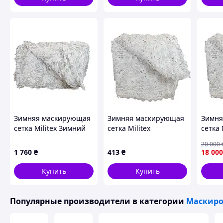
сантиметров в интернет-магазине GoldenSport.
Зимняя маскирующая
Зимняя маскирующая
Зимня
сетка Militex Зимний
сетка Militex
сетка 
мультикам 4х8м
Альпийская клякса
Альпи
20 000
(площадь 32 кв.м.)
3х2,5м (площадь 7,5
20х20
1 760
₴
413
₴
18 000
кв.м.)
кв.м.)
Купить
Купить
Популярные производители
в категории
Маскиро