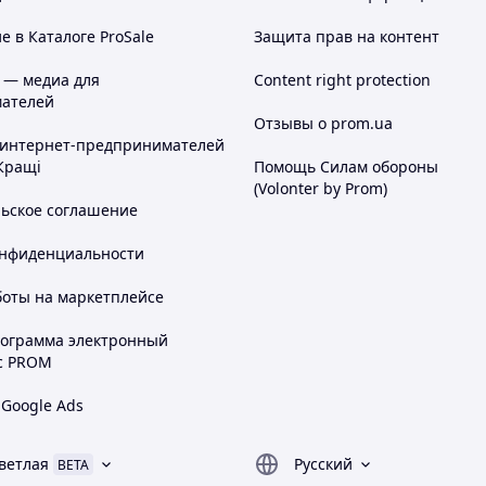
 в Каталоге ProSale
Защита прав на контент
 — медиа для
Content right protection
ателей
Отзывы о prom.ua
 интернет-предпринимателей
Кращі
Помощь Силам обороны
(Volonter by Prom)
льское соглашение
онфиденциальности
боты на маркетплейсе
рограмма электронный
с PROM
 Google Ads
ветлая
Русский
BETA