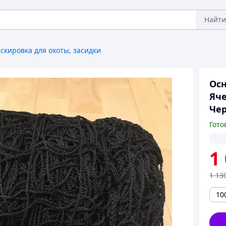
Найти
скировка для охоты, засидки
Осн
Яче
Че
Гото
1
1 13
10