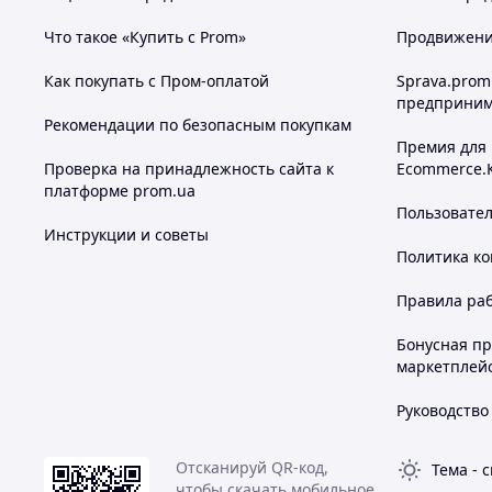
Что такое «Купить с Prom»
Продвижение
Как покупать с Пром-оплатой
Sprava.prom
предприним
Рекомендации по безопасным покупкам
Премия для
Проверка на принадлежность сайта к
Ecommerce.
платформе prom.ua
Пользовате
Инструкции и советы
Политика к
Правила ра
Бонусная п
маркетплей
Руководство
Отсканируй QR-код,
Тема
-
с
чтобы скачать мобильное