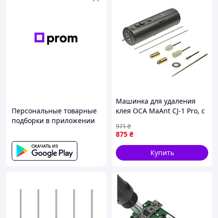
Машинка для удаления
Персональные товарные
клея OCA MaAnt CJ-1 Pro, с
подборки в приложении
аккумулятором,
971
₴
регулировкой крутящего
875
₴
момента и подсветкой
Купить