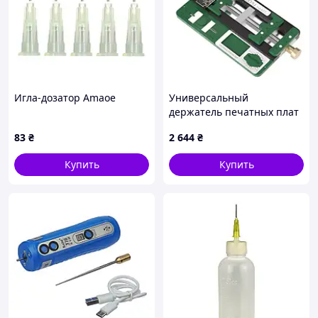
Игла-дозатор Amaoe
Универсальный
держатель печатных плат
BAKU BA-677
83
₴
2 644
₴
Купить
Купить
Для комфортного ремонта рекомендуем Вам
использовать