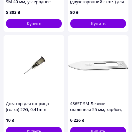
SM 40 мм, углеродное
(двухсторонний скотч) для
волокно, 50 шт.
дисплея iPhone 16 Pro
5 803
₴
80
₴
(оригинал) розовый
Купить
Купить
Вы всегда можете проконсультироваться и
задать любые интересующие Вас вопросы
нашим менеджерам в разделе контакты
Дозатор для шприца
436ST SM Лезвие
(голка) 22G, 0,41mm
скальпеля 55 мм, карбон,
100 шт.
10
₴
6 226
₴
Купить
Купить