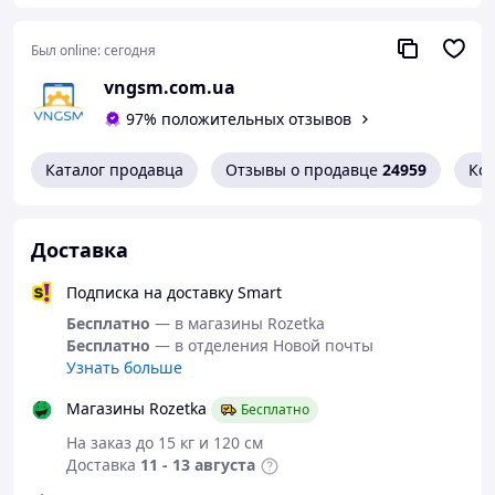
Эластичность
: Застывший слой сохраняет
гибкость, предотвращая трещины при
Был online:
сегодня
деформации.
vngsm.com.ua
Водостойкость
: Идеален для использования во
влажных условиях.
97% положительных отзывов
Легкость удаления остатков
: Излишки клея
легко удаляются, не оставляя следов.
Каталог продавца
Отзывы о продавце
24959
Ко
Высокая термостойкость
: Подходит для
работы в широком диапазоне температур от -35
до +90°C.
Доставка
Области применения:
Подписка на доставку Smart
Ремонт электроники
: Идеален для склеивания
компонентов мобильных устройств, ноутбуков,
Бесплатно
— в магазины Rozetka
техники.
Бесплатно
— в отделения Новой почты
Рукоделие
: Подходит для создания украшений,
Узнать больше
ремонта обуви и других творческих проектов.
Магазины Rozetka
Строительство
: Используется для
Бесплатно
герметизации швов и склеивания элементов
На заказ до 15 кг и 120 см
интерьера.
Доставка
11 - 13 августа
Автомобильные работы
: Подходит для