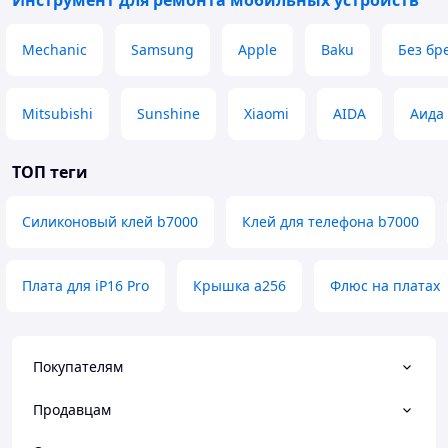
Инструмент для ремонта мобильных устройств
Mechanic
Samsung
Apple
Baku
Без бр
Mitsubishi
Sunshine
Xiaomi
AIDA
Аида
ТОП теги
Силиконовый клей b7000
Клей для телефона b7000
Плата для iP16 Pro
Крышка a256
Флюс на платах
Покупателям
Продавцам