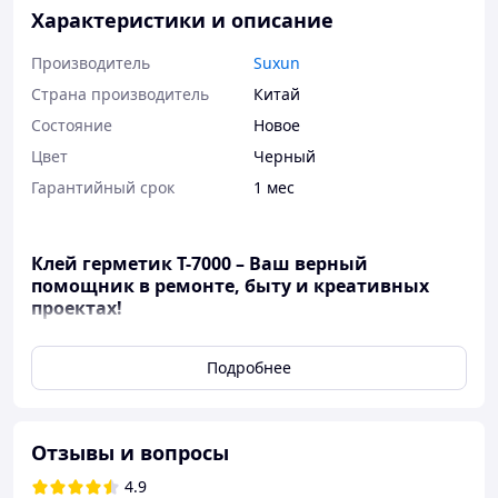
Характеристики и описание
Производитель
Suxun
Страна производитель
Китай
Состояние
Новое
Цвет
Черный
Гарантийный срок
1 мес
Клей герметик T-7000 – Ваш верный
помощник в ремонте, быту и креативных
проектах!
Универсальный клей герметик
T-7000
представляет
Подробнее
собой идеальный выбор для тех, кто стремится найти
надежное и универсальное средство для склеивания.
Специальная формула обеспечивает прочное
соединение разнообразных материалов. Простота
Отзывы и вопросы
использования достигается благодаря гелеобразной
текстуре и удобной насадке, что гарантирует отличные
4.9