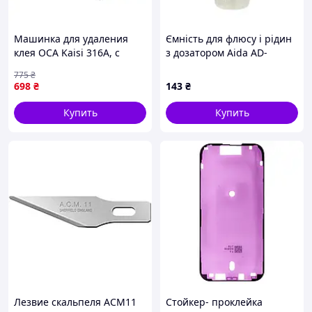
Машинка для удаления
Ємність для флюсу і рідин
клея OCA Kaisi 316A, с
з дозатором Aida AD-
аккумулятором,
50/A15966 50мл
775
₴
регулировкой крутящего
698
₴
143
₴
момента и подсветкой
Купить
Купить
Лезвие скальпеля ACM11
Стойкер- проклейка