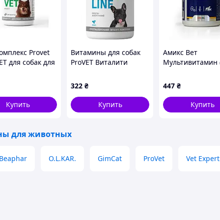
ле в сутки.
 каждые 10 кг веса в сутки.
омплекс Provet
Витамины для собак
Амикс Вет
ET для собак для
ProVET Виталити
Мультивитамин 
и 100 таб
комплекс
табл), флак
050)
противоаллергический
322
₴
447
₴
100 табл.
(4823082431663) b
Купить
Купить
Купить
ы для животных
Beaphar
O.L.KAR.
GimCat
ProVet
Vet Expert