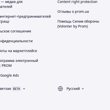
 — медиа для
Content right protection
ателей
Отзывы о prom.ua
 интернет-предпринимателей
Кращі
Помощь Силам обороны
(Volonter by Prom)
льское соглашение
онфиденциальности
боты на маркетплейсе
рограмма электронный
с PROM
 Google Ads
ветлая
Русский
BETA