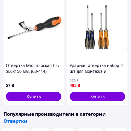
Отвертка Miol плоская Crv
Ударная отвертка набор 4
SL6x150 мм, (63-414)
шт для монтажа и
демонтажа резьбовых
970
₴
соединений с магнитным
57
₴
485
₴
наконечником
Купить
Купить
Популярные производители
в категории
Отвертки