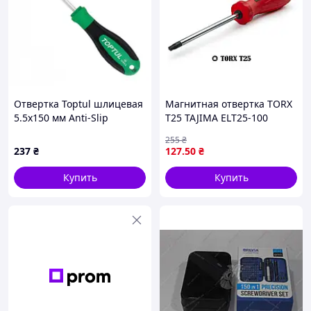
Отвертка Toptul шлицевая
Магнитная отвертка TORX
5.5x150 мм Anti-Slip
T25 TAJIMA ELT25-100
(FAAD5E15)
5x200 мм для надежной
255
₴
работы с крепежом
237
₴
127
.50
₴
Купить
Купить