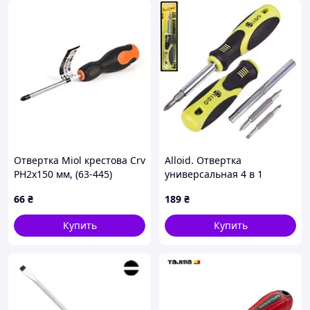
Отвертка Miol крестова Crv
Alloid. Отвертка
PH2x150 мм, (63-445)
универсальная 4 в 1
(00000021964)
66
₴
189
₴
Купить
Купить