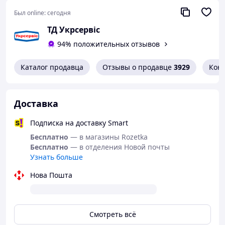
Механизм: 3-позиционный храповый
Был online:
сегодня
Комплектация:
ТД Укрсервіс
Реверсивная отвертка Stanley Multibit 0-68-010
94% положительных отзывов
10 универсальных бит
Каталог продавца
Отзывы о продавце
3929
Кон
Доставка
Подписка на доставку Smart
Бесплатно
— в магазины Rozetka
Бесплатно
— в отделения Новой почты
Узнать больше
Нова Пошта
Смотреть всё