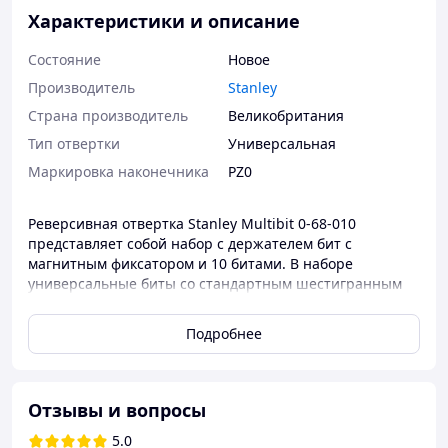
Характеристики и описание
Состояние
Новое
Производитель
Stanley
Страна производитель
Великобритания
Тип отвертки
Универсальная
Маркировка наконечника
PZ0
Реверсивная отвертка Stanley Multibit 0-68-010
представляет собой набор с держателем бит с
магнитным фиксатором и 10 битами. В наборе
универсальные биты со стандартным шестигранным
хвостовиком 1/4" для закручивания шурупов в
древесине или металле. Биты выполнены из кованой
Подробнее
стали, шлифованы для долговременного
использования и дополнительно обработаны для
точной посадки в шурупе.
Отзывы и вопросы
Конструктивные особенности:
5.0