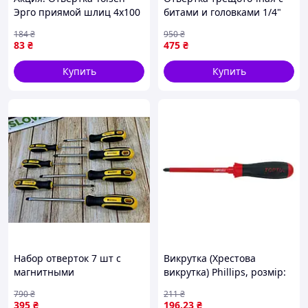
Эрго приямой шлиц 4х100
битами и головками 1/4"
мм (20002) - По лучшей
30 шт для работы в
184
₴
950
₴
цене!
домашних условиях и
83
₴
475
₴
ремонте
Купить
Купить
Набор отверток 7 шт с
Викрутка (Хрестова
магнитными
викрутка) Phillips, розмір:
наконечниками для
PH1, довжина: 100 мм,
790
₴
211
₴
ремонта и сборки мебели
довжина 2: 205 мм, ручка:
395
₴
196
.23
₴