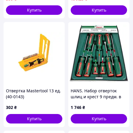
шлиц крест 3-6 мм
ізольований / проти
ковзання,
Купить
Купить
Отвертка Mastertool 13 ед.
HANS. Набор отверток
(40-0143)
шлиц и крест 9 предм. в
пластике (06400-9M)
302
₴
1 746
₴
Купить
Купить