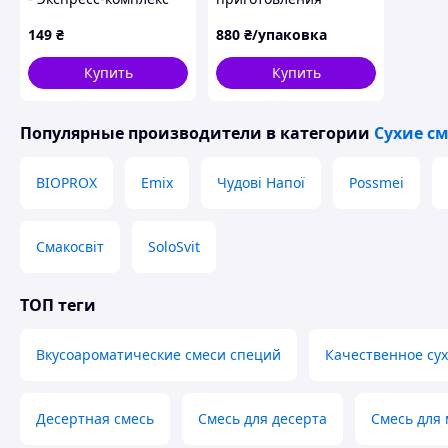
Как приготовить cheese foam и salt cream
для изготовления
молочного коктейля
Топ-5 позиций меню Bubble Tea для старта
149
₴
880
₴/упаковка
домашнего сыра за 24
Freeze Cream
часа
Ванильно-сливочное
Купить
Купить
Гурме Freeze Cream 2
кг
Популярные производители
в категории
Сухие с
BIOPROX
Emix
Чудові Напої
Possmei
Смакосвіт
SoloSvit
ТОП теги
Вкусоароматические смеси специй
Качественное сух
Десертная смесь
Смесь для десерта
Смесь для