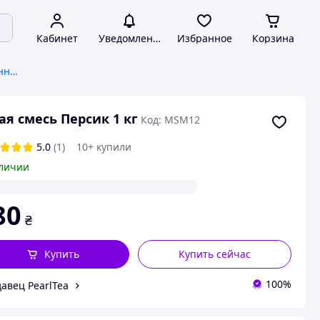
Кабинет
Уведомления
Избранное
Корзина
Сухие смеси для сыра, мороженного
ая смесь Персик 1 кг
Код: MSM12
5.0
(1)
10+ купили
личии
80
₴
Купить
Купить сейчас
100%
авец PearlTea