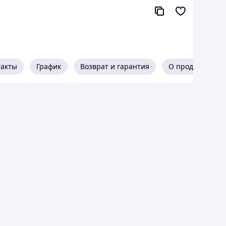
 сливки, натуральный ароматизатор персика,
аковке.
такты
График
Возврат и гарантия
О продавце
и молока, размешайте до однородности. Для
ины или тапиоку. Добавьте сироп или воздушную
 чая и латте: таро, матча, клубника, манго,
жемчужины, сиропы, стаканы, трубочки и топпинги
анты
 Tea