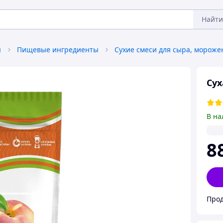
Найти
я
Пищевые ингредиенты
Сух
В на
8
Прод