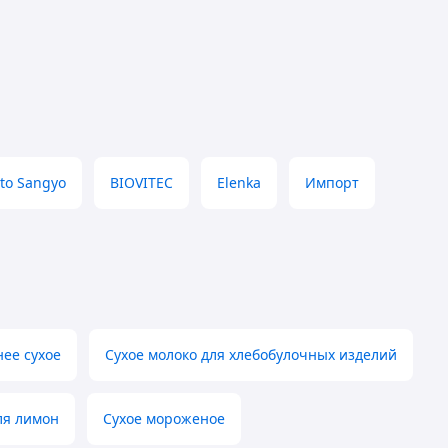
to Sangyo
BIOVITEC
Elenka
Импорт
ее сухое
Сухое молоко для хлебобулочных изделий
ля лимон
Сухое мороженое