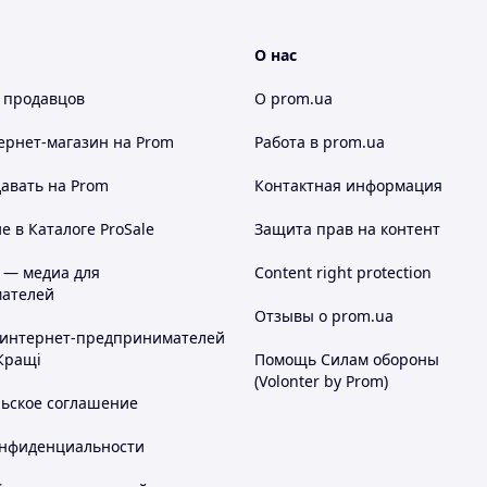
О нас
 продавцов
О prom.ua
ернет-магазин
на Prom
Работа в prom.ua
авать на Prom
Контактная информация
 в Каталоге ProSale
Защита прав на контент
 — медиа для
Content right protection
ателей
Отзывы о prom.ua
 интернет-предпринимателей
Кращі
Помощь Силам обороны
(Volonter by Prom)
льское соглашение
онфиденциальности