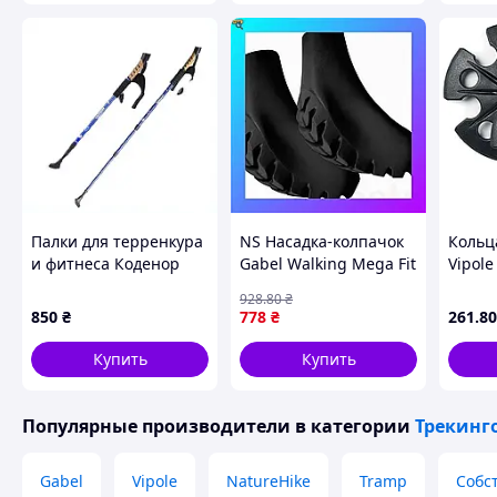
Палки для терренкура
NS Насадка-колпачок
Кольц
и фитнеса Коденор
Gabel Walking Mega Fit
Vipole
135 см пара,
Pad Black 05/27 11mm
88 mm
928
.80
₴
806T0X0H24
(7905271305010)
850
₴
778
₴
261
.80
Nes22/Q
Купить
Купить
Популярные производители
в категории
Трекинг
Gabel
Vipole
NatureHike
Tramp
Собс