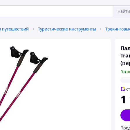
Найти
и путешествий
Туристические инструменты
Пал
Tra
(па
Гото
о
1