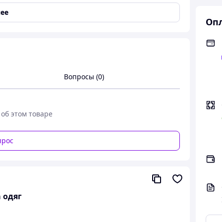
ее
Опл
егулируемый темляк
,
Заглушки на концах
Вопросы (0)
 Tramp Fitnes
– класична, що регулюється по
 об этом товаре
ом від 150 до 200 см.
прос
тібається / пристібається до палиці, регулюється
гулюватися “ближче-далі” по відношенню до рукояті.
утрішнього распорного) фіксатора.
 одяг