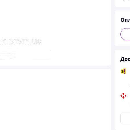
Оп
Дос