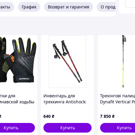
такты
График
Возврат и гарантия
О продавце
конечника
тки для
Инвентарь для
Трекінгові палиц
инавской ходьбы
треккинга Antishock:
Dynafit Vertical P
Ergo Pro Yellow S
пара телескопических
011300307)
палок, X8X60T7548
₴
640
₴
7 850
₴
Купить
Купить
Купить