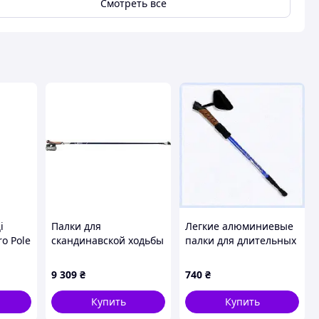
Смотреть всё
і
Палки для
Легкие алюминиевые
ro Pole
скандинавской ходьбы
палки для длительных
Leki Smart Pacer Lite
переходов, 806C0K097
115 см
9 309
₴
740
₴
Купить
Купить