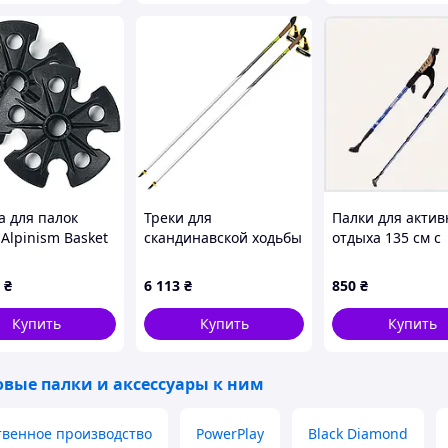
а для палок
Треки для
Палки для актив
 Alpinism Basket
скандинавской ходьбы
отдыха 135 см с
 (R10 03) MDR
Vipole Instructor 110
системой
(S25 23)
амортизации
₴
6 113
₴
850
₴
H80C60T024
Купить
Купить
Купить
овые палки и аксессуары к ним
твенное производство
PowerPlay
Black Diamond