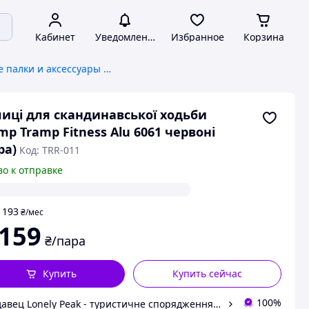
Кабинет
Уведомления
Избранное
Корзина
Трекинговые палки и аксессуары к ним
иці для скандинавської ходьби
mp Tramp Fitness Alu 6061 червоні
ра)
Код: TRR-011
во к отправке
193
т
₴
/мес
 159
₴/пара
Купить
Купить сейчас
100%
Продавец Lonely Peak - туристичне спорядження та одяг