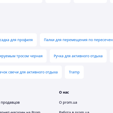
садка для профиля
Палки для перемещения по пересечен
лируемым тросом черная
Ручка для активного отдыха
ачок свечи для активного отдыха
Tramp
О нас
 продавцов
О prom.ua
ернет-магазин
на Prom
Работа в prom.ua