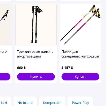
ного
Треккинговые палки с
Палки для
амортизацией
скандинавской ходьбы
Антишок черные,
Vipole Vario Violet DLX
8K060088M
(S25 30)
660
₴
3 457
₴
Купить
Купить
Leki
No brand
Komperdell
Power Play