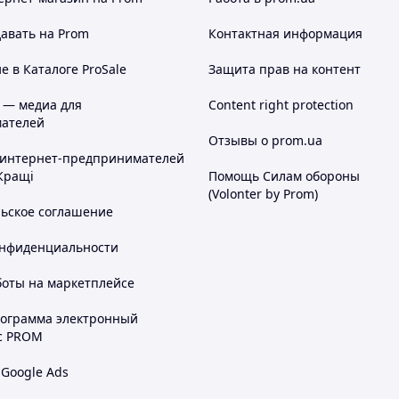
авать на Prom
Контактная информация
 в Каталоге ProSale
Защита прав на контент
 — медиа для
Content right protection
ателей
Отзывы о prom.ua
 интернет-предпринимателей
Кращі
Помощь Силам обороны
(Volonter by Prom)
льское соглашение
онфиденциальности
боты на маркетплейсе
рограмма электронный
с PROM
 Google Ads