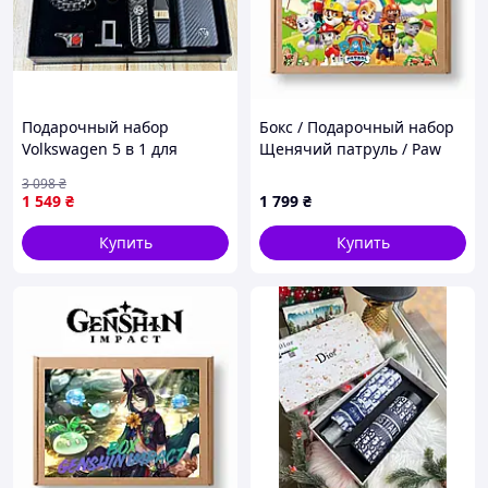
Подарочный набор
Бокс / Подарочный набор
Volkswagen 5 в 1 для
Щенячий патруль / Paw
автолюбителей стильные
patrol
3 098
₴
аксессуары для
1 549
₴
1 799
₴
автомобиля и дома
Купить
Купить