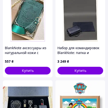
BlankNote аксессуары из
Набор для командировок
натуральной кожи с
BlankNote: папка и
тиснением
органайзер 83B2C18H60
557
₴
3 249
₴
государственного герба
8132M62E9
Купить
Купить