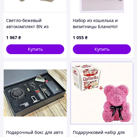
Светло-бежевый
Набор из кошелька и
автокомплект BN из
визитницы БланкНот
натуральной кожи в
коричневый в коробке,
1 967
₴
1 055
₴
коробке, TH8603653
P84585AT71
Купить
Купить
Подарочный бокс для авто
Подарунковий набір для