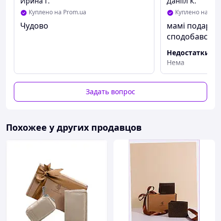
Ирина Г.
Даніїл К.
Куплено на Prom.ua
Куплено на Pro
Чудово
мамі подарун
сподобався
Недостатки
Нема
Задать вопрос
Похожее у других продавцов