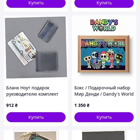
Купить
Купить
Бланк Ноут подарок
Бокс / Подарочный набор
руководителю комплект
Мир Денди / Dandy's World
кожаных изделий,
912
₴
1 350
₴
778215MTK
Купить
Купить