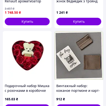
Renault ароматизатор
жінок Ведмедик з троянд
брелок держатель очков
25см No Brand + Raffaello
3 497
₴
ключница для удобства и
цукерки (2090045141),
1 748
.50
₴
1 241
₴
стиля
851596TXP0
Купить
Купить
Подарочный набор Мишка
Винтажный набор:
с розочками в коробочке
кожаное портмоне и карт-
сердечко ∙ Набор
кейс в коробке, T77832X9
165
.03
₴
912
₴
сувенирных мыл с мишкой
и розочками