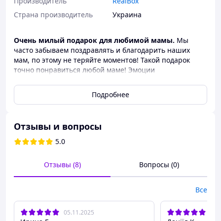
Производитель
RealBox
Страна производитель
Украина
Очень милый подарок для любимой мамы.
Мы
часто забываем поздравлять и благодарить наших
мам, по этому не теряйте моментов! Такой подарок
точно понравиться любой маме! Эмоции
гарантированы!
Подробнее
Что входит в набор?
Керамическая чашка.
Шоколад Alpinella.
Отзывы и вопросы
Фруктовый чай.
Арахіс в шоколаде.
5.0
Ізюм в шоколаде.
Маршмеллоу (вкус пломбира).
Отзывы (8)
Вопросы (0)
Маршмеллоу (вкус ванили).
Милая открытка.
Подарочная коробка с наполнителем и бантом.
Все
Крутое настроение тоже в комплекте :)
05.11.2025
27.