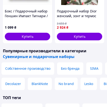
Бокс / Подарочный набор
Подарочный набор Dior
Геншин Импакт Тигнари /
женский, зонт и термос
Genshin Impact Tighnari
бело-синий, термос с
3 655
₴
индикатором температуры
1 099
₴
2 924
₴
Купить
Купить
Популярные производители
в категории
Сувенирные и подарочные наборы
Собственное производство
Без бренда
SIMA
Decolazer
BlankNote
No brand
Lesko
B
ТОП теги