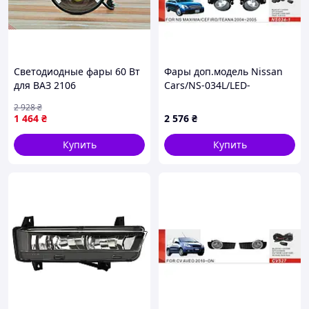
Светодиодные фары 60 Вт
Фары доп.модель Nissan
для ВАЗ 2106
Cars/NS-034L/LED-
универсальные
12V9W+LED-1W/2в1/
2 928
₴
ангельские глазки с
эл.проводка
1 464
₴
2 576
₴
габаритами и указателями
поворота
Купить
Купить