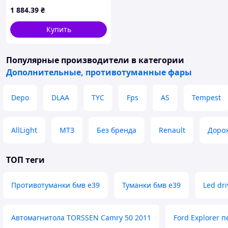
12V55W/эл.проводка
1 884
.39
₴
(00000010610)
Купить
Популярные производители
в категории
Дополнительные, противотуманные фары
Depo
DLAA
TYC
Fps
AS
Tempest
AllLight
МТЗ
Без бренда
Renault
Доро
ТОП теги
Противотуманки бмв е39
Туманки бмв е39
Led dr
Автомагнитола TORSSEN Camry 50 2011
Ford Explorer 