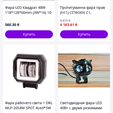
Фара-LED Квадрат 48W
Протитуманна фара прав
118*128*60mm (3W*16) 10-
(H11) CITROEN C1,
30V Страбоскоп окремий
DAIHATSU CHARADE VIII,
4 477
₴
провід (29-48Flash Flood)
MATERIA, LEXUS GS, IS C, IS
560
.30
₴
4 163
.61
₴
II, LX, RX, PEUGEOT 107,
SUZUKI
Купить
Купить
Фара рабочего света + DRL
Светодиодная фара LED
WLP-20S4M SPOT 4Led*5W
40Вт с двумя режимами
(70*60*50)/10-
света дальний белый