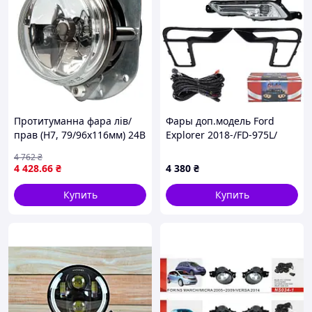
Протитуманна фара лів/
Фары доп.модель Ford
прав (H7, 79/96x116мм) 24В
Explorer 2018-/FD-975L/
HELLA 1N0 008 582-017
эл.проводка
4 762
₴
4 428
.66
₴
4 380
₴
Купить
Купить