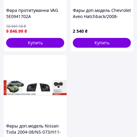
Фара протитуманна VAG
Фары доп.модель Chevrolet
5E0941702A
Aveo Hatchback/2008-
12/CV-527/H3-12V55W/
10 941
.10
₴
эл.проводка (00000020973)
9 846
.99
₴
2 540
₴
Купить
Купить
Фары доп.модель Nissan
Tiida 2004-08/NS-073/H11-