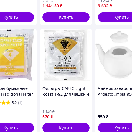
2 283
₴
19 264
₴
заваривания ко
1 141
.50
₴
9 632
₴
Купить
Купить
Купить
несколько очень важных параметров: качество и
 самое главное, приятный процесс заваривания
аепитий.
лем в качественную картонную коробку.
ры бумажные
Фильтры CAFEC Light
Чайник заваро
Traditional Filter
Roast T-92 для чашки 4
Ardesto Imola 85
Cup4 100 шт(VS)
100 штук идеальны
White (AR3519I)
5.0
(1)
для кофе с легким
обжариванием
1 140
₴
570
₴
559
₴
Купить
Купить
Купить