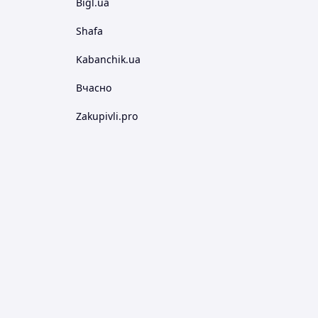
Bigl.ua
Shafa
Kabanchik.ua
Вчасно
Zakupivli.pro