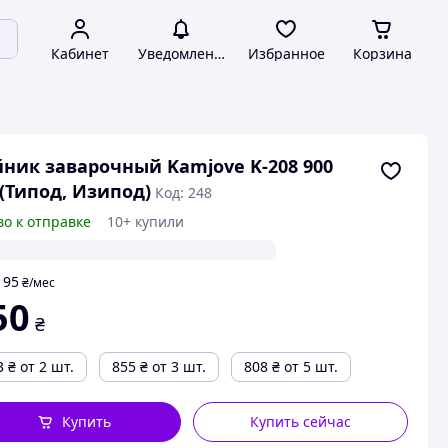
Кабинет
Уведомления
Избранное
Корзина
ник заварочный Kamjove K-208 900
(Типод, Изипод)
Код: 248
во к отправке
10+ купили
95
т
₴
/мес
50
₴
3
₴
от 2 шт.
855
₴
от 3 шт.
808
₴
от 5 шт.
Купить
Купить сейчас