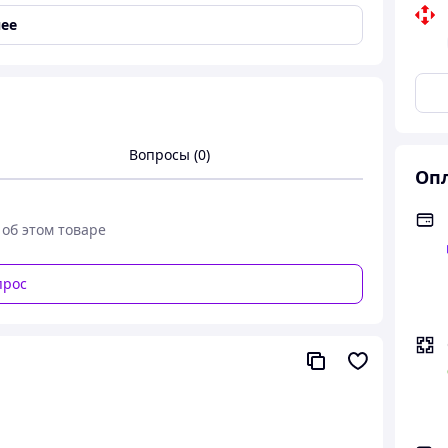
ее
Вопросы (0)
Опл
 об этом товаре
прос
ник с кнопкой (он же гунфу, типод, типот)
евероятно простой в использовании. Изготовлен в
ов
). Чайник заварочный с кнопкой для слива (он
но подходит для заваривания листового чая
й лист много раз. В то же время, чайный настой
го чайника Вы быстро и без усилий сможете