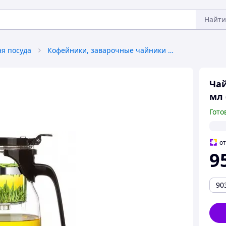
Найти
ая посуда
Кофейники, заварочные чайники и аксессуары
Чай
мл 
Гото
о
9
90