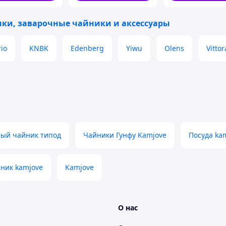
ки, заварочные чайники и аксессуары
io
KNBK
Edenberg
Yiwu
Olens
Vittor
ный чайник типод
Чайники Гунфу Kamjove
Посуда ka
ник kamjove
Kamjove
О нас