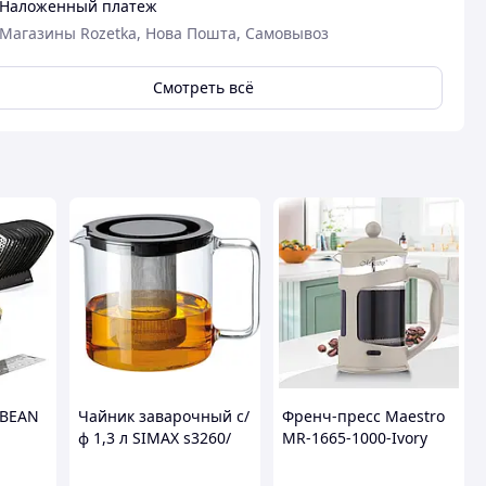
Наложенный платеж
Магазины Rozetka, Нова Пошта, Самовывоз
Смотреть всё
s BEAN
Чайник заварочный с/
Френч-пресс Maestro
ф 1,3 л SIMAX s3260/
MR-1665-1000-Ivory
ных
МЕТ-SIM FROM, t -40
1000 мл слоновая
ого
до +150°С
кость mayak