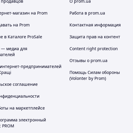
 продавцов
О prom.ua
ернет-магазин
на Prom
Работа в prom.ua
авать на Prom
Контактная информация
 в Каталоге ProSale
Защита прав на контент
 — медиа для
Content right protection
ателей
Отзывы о prom.ua
 интернет-предпринимателей
Кращі
Помощь Силам обороны
(Volonter by Prom)
льское соглашение
онфиденциальности
боты на маркетплейсе
рограмма электронный
с PROM