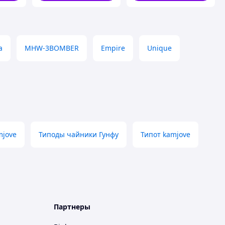
a
MHW-3BOMBER
Empire
Unique
mjove
Типоды чайники Гунфу
Типот kamjove
Партнеры