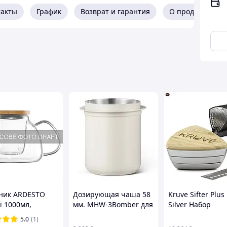
Улун, роскошный Красный, нежный Зеленый, Белый
такты
График
Возврат и гарантия
О продавце
а.
ложить во внутреннюю (заварочную) емкость
 горячей водой и дать настояться до нужной
асположена на крышке, заваренный чай сразу же
заварки и далее чай следует разлить по пиалкам
ривания позволяют наблюдать за процессом
напитка. Этот удивительный заварник (гунфу)
 заваренного в нем чая, чем подарит множество
ысококачественного и термостойкого стекла с
ологически чистого пищевого пластика, имеет
ник ARDESTO
Дозирующая чаша 58
Kruve Sifter Plu
 который управляется кнопкой на крышке,
i 1000мл,
мм. MHW-3Bomber для
Silver Набор
я от чайной заварки.
лікатне скло,
кофе White
профессиональ
5.0
(1)
к, прозорий
сит для идеальн