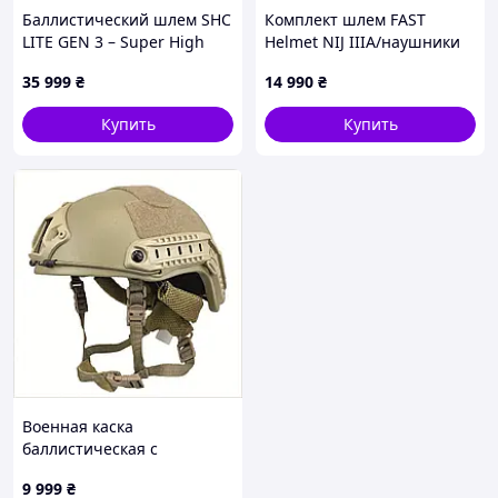
Баллистический шлем SHC
Комплект шлем FAST
LITE GEN 3 – Super High
Helmet NIJ IIIA/наушники
Cut, композит, NIJ IIIA
Earmor M32 Mod3 с
35 999
₴
14 990
₴
чебурашкой/кавер S
Мультикам, 88B11H7M01
Купить
Купить
Военная каска
баллистическая с
креплением для
9 999
₴
гарнитуры, 876P4K91X2