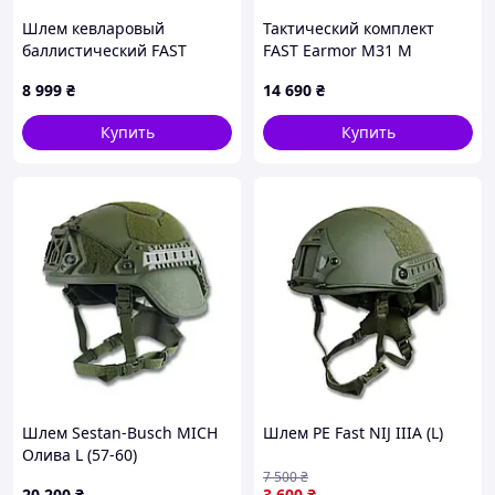
Шлем кевларовый
Тактический комплект
баллистический FAST
FAST Earmor М31 M
универсальный Черный
Оливковый (1939242616)
8 999
₴
14 690
₴
P87657E46
895A76T38
Купить
Купить
Шлем Sestan-Busch MICH
Шлем PE Fast NIJ IIIA (L)
Олива L (57-60)
7 500
₴
20 200
₴
3 600
₴