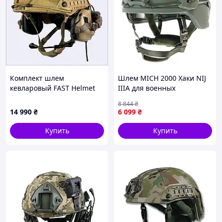
Комплект шлем
Шлем MICH 2000 Хаки NIJ
кевларовый FAST Helmet
IIIA для военных
NIJ IIIA/наушники Earmor
ударопрочный бронешлем
8 844
₴
M32 Mod3 с чебурашкой/
с PE
14 990
₴
6 099
₴
кавер L Мультика
881PB1703
Купить
Купить