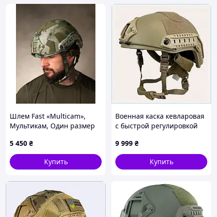
Шлем Fast «Multicam»,
Военная каска кевларовая
Мультикам, Один размер
с быстрой регулировкой
одной рукой, 8E764TH912
5 450
₴
9 999
₴
Купить
Купить