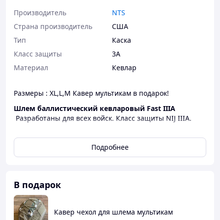
Производитель
NTS
Страна производитель
США
Тип
Каска
Класс защиты
3А
Материал
Кевлар
Размеры : XL,L,M Кавер мультикам в подарок!
Шлем баллистический кевларовый Fast IIIA
Разработаны для всех войск. Класс защиты NIJ IIIA.
Шлем характеризуется легким весом, хорошей
износостойкостью, отсутствием рикошета,
Подробнее
коррозионной стойкостью. А уникальная система
подкладки шлема из подушек комфорта и системы
крепления chin-strap, наиболее удобная и практичная .
Имеет четыре пряжки, которые позволяют легко и
В подарок
быстро регулировать размер и прилегание шлема.
Кожух NVG изготовлен из высококачественного
Кавер чехол для шлема мультикам
композитного нейлона с авиационной алюминиевой