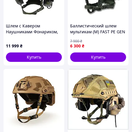
Шлем с Кавером
Баллистический шлем
Наушниками Фонариком,
мультикам (M) FAST PE GEN
Комплект Шлема с
III AGGRESSIVE
7 900
₴
Наушниками, Каска
11 999
₴
6 300
₴
Пиксель
Купить
Купить