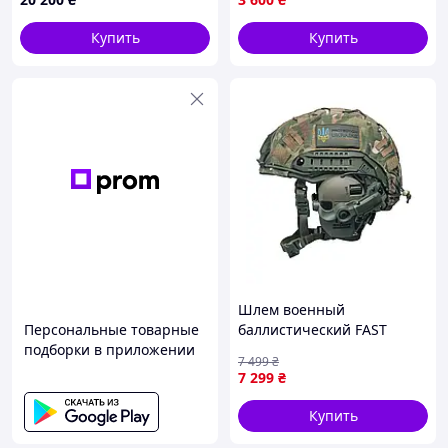
Купить
Купить
Шлем военный
Персональные товарные
баллистический FAST
подборки в приложении
Helmet NIJ IIIA защитная
7 499
₴
каска + тактические
7 299
₴
наушники Walkers олива
Купить