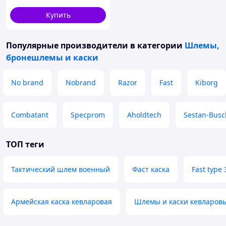
Купить
Популярные производители
в категории
Шлемы,
бронешлемы и каски
No brand
Nobrand
Razor
Fast
Kiborg
Combatant
Specprom
Aholdtech
Sestan-Busc
ТОП теги
Тактический шлем военный
Фаст каска
Fast type 
Армейская каска кевларовая
Шлемы и каски кевларов