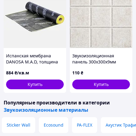
Испанская мембрана
Звукоизоляционная
DANOSA M.A.D, толщина
панель 300х300х9мм
3мм
Молочный меланж
884
₴/кв.м
110
₴
самоклеящаяся для стен и
потолков акустическая
Купить
Купить
панель
Популярные производители
в категории
Звукоизоляционные материалы
Sticker Wall
Ecosound
PA-FLEX
Акустик Трафи