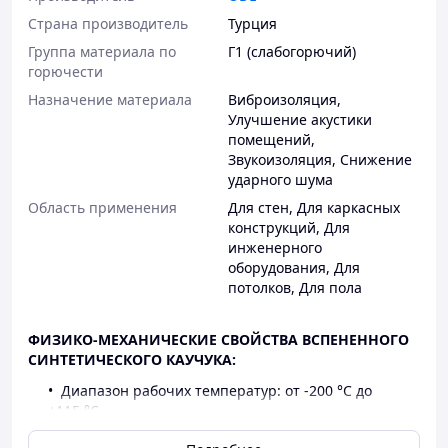
Страна производитель
Турция
Группа материала по
Г1 (слабогорючий)
горючести
Назначение материала
Виброизоляция
,
Улучшение акустики
помещений
,
Звукоизоляция
,
Снижение
ударного шума
Область применения
Для стен
,
Для каркасных
конструкций
,
Для
инженерного
оборудования
,
Для
потолков
,
Для пола
ФИЗИКО-МЕХАНИЧЕСКИЕ СВОЙСТВА ВСПЕНЕННОГО
СИНТЕТИЧЕСКОГО КАУЧУКА:
Диапазон рабочих температур: от -200 °С до
+115 °С.
Коэффициент теплопроводности (при 0 °С): ≤