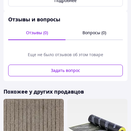
Подробнее
0,036 Вт/(м·К).
Сопротивление диффузии водяного пара
(фактор μ): 7500.
Экологическая безопасность: без асбеста; без
Отзывы и вопросы
CFC–HCFC.
Масло и бензостойкость: хорошая.
Отзывы (0)
Вопросы (0)
Биологическая стойкость: хорошая.
Пожарная безопасность: B-s3-d0(BS476Class 0
DIN 4102-B1) - TS EN 13501-1.
Цвет: черный.
Еще не было отзывов об этом товаре
Плотность: 45 ÷ 60 кг/м.куб.
Горючесть: Г1.
Задать вопрос
Поведение в огне: слабогорючий,
самозатухающий.
Воспламеняемость: B S3 D0 (Class 0).
Запах: нейтральный.
Похожее у других продавцов
ЗВУКОИЗОЛЯЦИОННЫЕ СВОЙСТВА:
Индекс дополнительной звукоизоляции воздушного
шума для вспененного каучука толщинами:
3мм: ∆Rw= 5 -6 дБ.
6мм: ∆Rw= 8 -9 дБ.