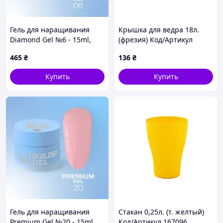
Гель для наращивания
Крышка для ведра 18л.
Diamond Gel №6 - 15ml,
(фрезия) Код/Артикул
Lunamoon
122038
465
₴
136
₴
Купить
Купить
Гель для наращивания
Стакан 0,25л. (т. желтый)
Premium Gel №20 - 15ml,
Код/Артикул 167096