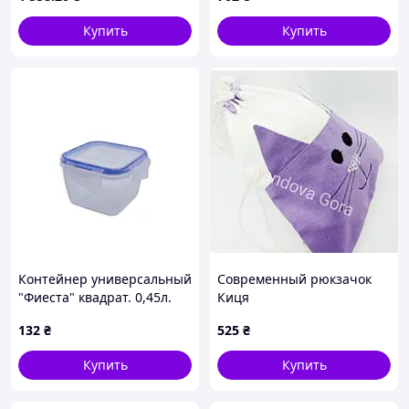
Купить
Купить
Контейнер универсальный
Современный рюкзачок
"Фиеста" квадрат. 0,45л.
Киця
(пр.) Код/Артикул 168059
132
₴
525
₴
Купить
Купить