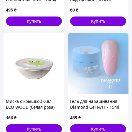
Lunamoon
495
₴
60
₴
Купить
Купить
Миска с крышкой 0,8л.
Гель для наращивания
ECO WOOD (белая роза)
Diamond Gel №11 - 15ml,
Код/Артикул W167016
Lunamoon
166
₴
465
₴
Купить
Купить