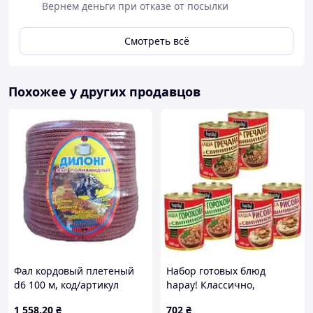
Вернем деньги при отказе от посылки
Смотреть всё
Похожее у других продавцов
Фал кордовый плетеный
Набор готовых блюд
d6 100 м, код/артикул
hapay! Классично,
00000000131
ZdorovoTM, Код/Артикул
1 558
.20
₴
702
₴