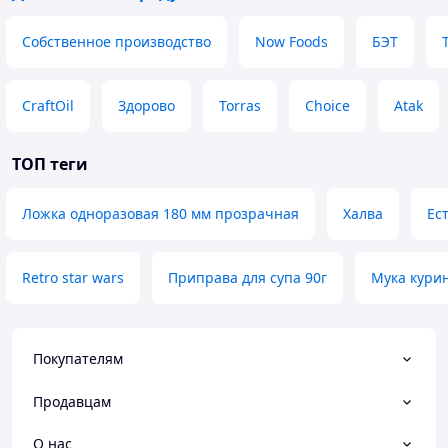
Собственное производство
Now Foods
БЭТ
CraftOil
Здорово
Torras
Choice
Atak
ТОП теги
Ложка одноразовая 180 мм прозрачная
Халва
Ес
Retro star wars
Приправа для супа 90г
Мука кури
Покупателям
Продавцам
О нас