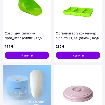
Совок для сыпучих
Органайзер у контейнер
продуктов (оливк.) Код/
5,5л. та 11,7л. (оливк.) Код/
Артикул 167008
Артикул 126093
114
₴
236
₴
Купить
Купить