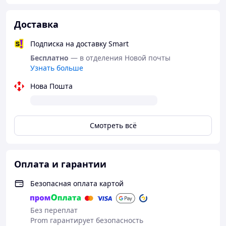
Мака перуанська зустрічається зазвичай у висушеній
формі, часто порошкоподібна. Важливо, що в цій формі
Доставка
цей продукт не змінює своїх харчових властивостей
навіть протягом декілько років.
Подписка на доставку Smart
Бесплатно
— в отделения Новой почты
Узнать больше
Нова Пошта
Смотреть всё
Оплата и гарантии
Безопасная оплата картой
Без переплат
Prom гарантирует безопасность