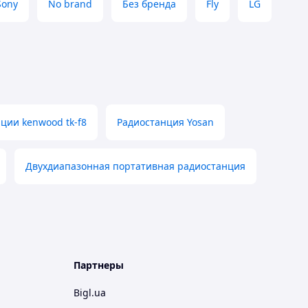
Sony
No brand
Без бренда
Fly
LG
ции kenwood tk-f8
Радиостанция Yosan
Двухдиапазонная портативная радиостанция
Партнеры
Bigl.ua