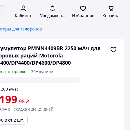
Кабинет
Уведомления
Избранное
Корзина
яторы для телефонов
умулятор PMNN4409BR 2250 мАч для
ровых раций Motorola
400/DP4400/DP4600/DP4800
во к отправке
30+ купили
200
т
₴
/мес
 199
.98
₴
3
.14
₴
скидка еще 25 дней
90
₴
от 2 шт.