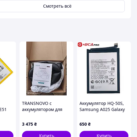
Смотреть всё
TRANSNOVO с
Аккумулятор HQ-50S,
NE51
аккумулятором для
Samsung A025 Galaxy
Meta Quest 3/Quest 3S,
A02s /A035 /A037 /E025
емкость аккумулятора
/M025, 5000mAh,
3 475
₴
650
₴
10000 мАч
оригинал G+OCA PRo
Купить
Купить