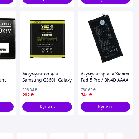
Аккумулятор для
Акумулятор для Xiaomi
ant
Samsung G360H Galaxy
Pad 5 Pro / BN4D AAAA
71)
Core Prime / EB-
no LOGO (17016378)
308
.34
₴
780
.63
₴
BG360CBC Yoki
292
₴
741
₴
(17000842)
Купить
Купить