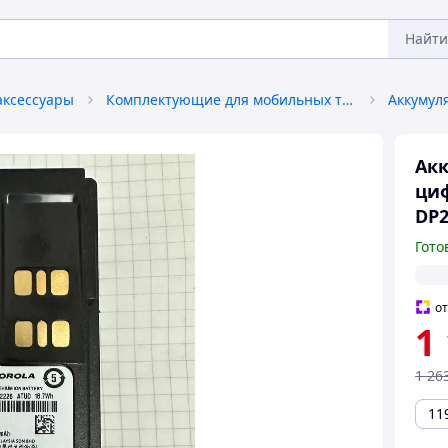
Найти
аксессуары
Комплектующие для мобильных телефонов
Аккумул
Акк
циф
DP2
Гото
о
1
1 26
11