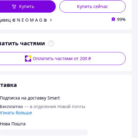
Купить
Купить сейчас
99%
авец ⋐ N E O M A G ⋑
латить частями
Оплатить частями от 200 ₴
тавка
Подписка на доставку Smart
Бесплатно
— в отделения Новой почты
Узнать больше
Нова Пошта