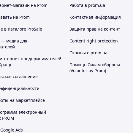
ернет-магазин
на Prom
Работа в prom.ua
авать на Prom
Контактная информация
 в Каталоге ProSale
Защита прав на контент
 — медиа для
Content right protection
ателей
Отзывы о prom.ua
 интернет-предпринимателей
Кращі
Помощь Силам обороны
(Volonter by Prom)
льское соглашение
онфиденциальности
боты на маркетплейсе
рограмма электронный
с PROM
 Google Ads