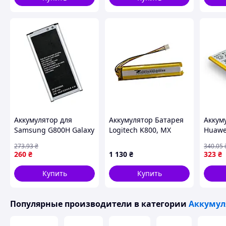
Аккумулятор для
Аккумулятор Батарея
Аккум
Samsung G800H Galaxy
Logitech K800, MX
Huawei
S5 Mini Duo / EB-
KEYS, YR0073, 533-
HB376
273
.93
₴
340
.05
BG800CBE AAAA no
000221, 802085P, 533-
(17001
260
₴
1 130
₴
323
₴
LOGO (17015744)
000177, 533-000141,
1500mah
Купить
Купить
Популярные производители
в категории
Аккумул