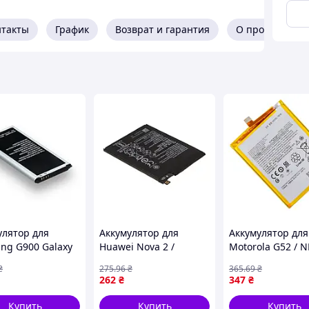
нтакты
График
Возврат и гарантия
О продавце
улятор для
Аккумулятор для
Аккумулятор для
ng G900 Galaxy
Huawei Nova 2 /
Motorola G52 / 
EB-BG900BBE AA
HB366179ECW AAAA
AAAA no LOGO
₴
275
.96
₴
365
.69
₴
UM (17000636)
(17001156)
(17015845)
262
₴
347
₴
Купить
Купить
Купить