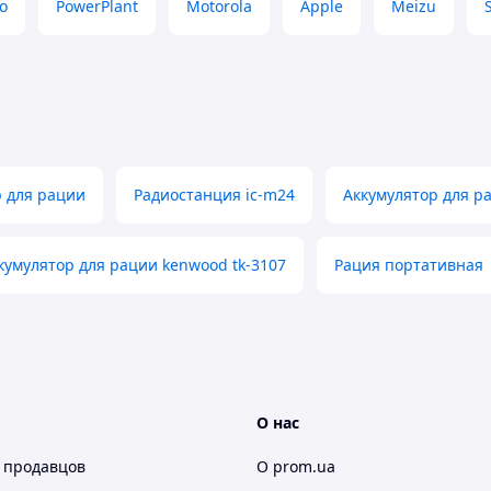
o
PowerPlant
Motorola
Apple
Meizu
р для рации
Радиостанция ic-m24
Аккумулятор для ра
кумулятор для рации kenwood tk-3107
Рация портативная
О нас
 продавцов
О prom.ua