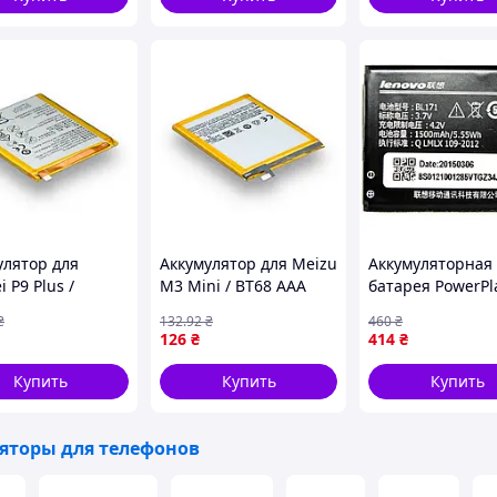
улятор для
Аккумулятор для Meizu
Аккумуляторная
 P9 Plus /
M3 Mini / BT68 AAA
батарея PowerPl
883ECW AAAA
(17000925)
Lenovo A680 (BL1
₴
132
.92
₴
460
₴
187)
(DV00DV6234)
126
₴
414
₴
Купить
Купить
Купить
яторы для телефонов