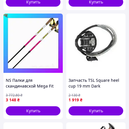
Купить
Купить
NS Палки для
Запчасть TSL Square heel
скандинавской Mega Fit
cup 19 mm Dark
ходьбы Vipole Vario Violet
Grey/Ciment M Right
3 772
.80
₴
2 130
₴
DLX (S25 30) Nes22/Q
|neper-SFSE|
3 148
₴
1 919
₴
Купить
Купить