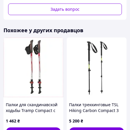
Задать вопрос
Похожее у других продавцов
Палки для скандинавской
Палки треккинговые TSL
ходьбы Tramp Compact с
Hiking Carbon Compact 3
зажимом FastLock,
Cross, Black/Green
1 462
₴
5 200
₴
KP7A475143
(PFBHCC3C)