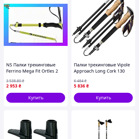
NS Палки трекинговые
Палки трекинговые Vipole
Ferrino Mega Fit Ortles 2
Approach Long Cork 130
шт (78214NVV) Nes22/Q
DLX (S25 43)
3 538
.80
₴
6 484
₴
2 953
₴
5 836
₴
Купить
Купить