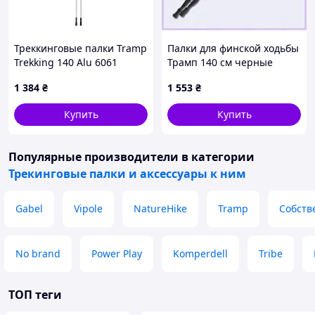
Треккинговые палки Tramp
Палки для финской ходьбы
Trekking 140 Alu 6061
Трамп 140 см черные
белые пара (UTRR-003)
95T0700K
1 384
₴
1 553
₴
Купить
Купить
Популярные производители
в категории
Трекинговые палки и аксессуары к ним
Gabel
Vipole
NatureHike
Tramp
Собств
No brand
Power Play
Komperdell
Tribe
ТОП теги