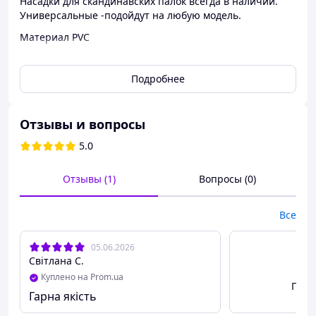
Насадки для скандинавских палок всегда в наличии.
Универсальные -подойдут на любую модель.
Материал PVC
Купить палки для скандинавской ходьбы
можно в
нашем интернет-магазине! Вам не нужно долго искать
Подробнее
их, ведь оформить заказ на сайте можно за пару
минут.
Отзывы и вопросы
5.0
Отзывы (1)
Вопросы (0)
Все
05.06.2026
Світлана С.
Куплено на Prom.ua
Посм
Гарна якість