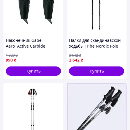
Наконечник Gabel
Палки для скандинавской
Aero+Active Carbide
ходьбы Tribe Nordic Pole
05/44+08/5 (7905440903010)
Carbon, карбоновые,
1 320
₴
3 642
₴
телескопические 68-135
990
₴
2 642
₴
см, Fast Lock, 2 шт (T-ME-
0023-white)
Купить
Купить