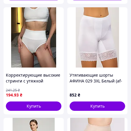
Корректирующие высокие
Утягивающие шорты
стринги с утяжкой
АФИНА 029 3XL Белый (af-
микрофибра S Белый
029-3XL)
241
.25
₴
(943365)
194
.93
₴
852
₴
Купить
Купить