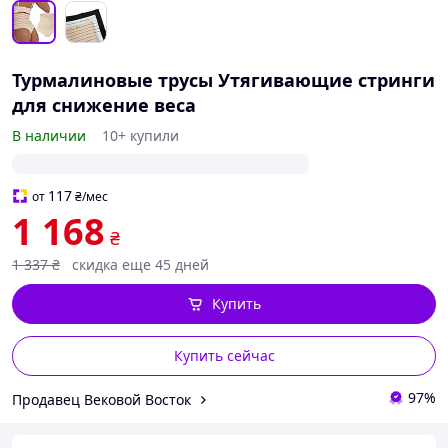
Турмалиновые трусы Утягивающие стринги
для снижение веса
В наличии
10+ купили
117
от
₴
/мес
1 168
₴
1 337
₴
скидка еще 45 дней
Купить
Купить сейчас
97%
Продавец Вековой Восток