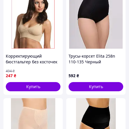
Корректирующий
Трусы-корсет Elita 258n
бюстгальтер без косточек
110-135 Черный
Ahh Bra для женщин
(258110Bn)
494
₴
комфортный
247
₴
592
₴
поддерживающий в
наборе 3 шт
Купить
Купить