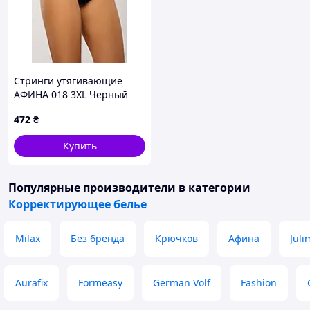
Стринги утягивающие
АФИНА 018 3XL Черный
(af-018-3XL-B)
472
₴
Купить
Популярные производители
в категории
Корректирующее белье
Milax
Без бренда
Крючков
Афина
Juli
Aurafix
Formeasy
German Volf
Fashion