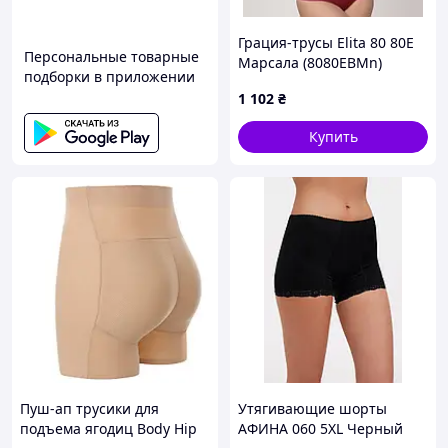
Грация-трусы Elita 80 80E
Персональные товарные
Марсала (8080EВMn)
подборки в приложении
1 102
₴
Купить
Пуш-ап трусики для
Утягивающие шорты
подъема ягодиц Body Hip
АФИНА 060 5XL Черный