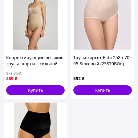
Корректирующие высокие
Трусы-корсет Elita 258n 70-
трусы-шорты с сильной
95 Бежевый (25870BGn)
утяжкой и ажурной
573
.75
₴
вставкой (2139) Бежевый,
459
₴
592
₴
38 ton_13
Купить
Купить