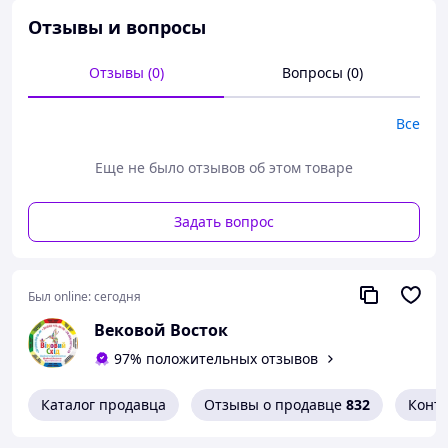
Отзывы и вопросы
Отзывы (0)
Вопросы (0)
Все
Еще не было отзывов об этом товаре
Задать вопрос
Был online:
сегодня
Вековой Восток
97% положительных отзывов
Женские турмалиновые трусы обладают мощными
Каталог продавца
Отзывы о продавце
832
Конт
оздоровительными и профилактическими свойствами,
улучшают кровообращение, устраняют застойные