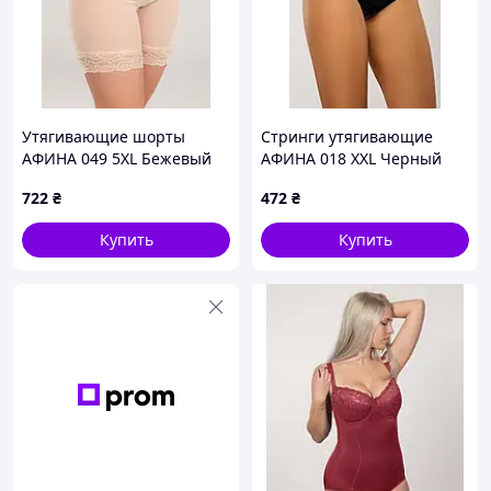
Утягивающие шорты
Стринги утягивающие
АФИНА 049 5XL Бежевый
АФИНА 018 XXL Черный
(af-018-XXL-B)
722
₴
472
₴
Купить
Купить