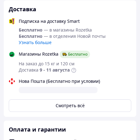
явления, нормализуют сон, улучшают работу
Доставка
мочеполовой системы и желудочно-кишечного
тракта.*
Подписка на доставку Smart
Более того, турмалиновые трусы женские способствуют
Бесплатно
— в магазины Rozetka
нормализации функциональности половых органов и
Бесплатно
— в отделения Новой почты
препятствуют размножению бактерий.*
Узнать больше
Тонкие утягивающие трусики из мягкой эластичной
ткани скрывают проблемные зоны, подтягивают и
Магазины Rozetka
Бесплатно
поддерживают мышцы, способствуют активному
На заказ до 15 кг и 120 см
сжиганию жировых клеток в зоне живота.*
Доставка
9 - 11 августа
Прекрасно подходят для очень жаркой погоды, не
Нова Пошта (Бесплатно при условии)
парят.*
*Результат индивидуален и зависит от личных
особенностей организма.
Смотреть всё
Женские утягивающие трусики из тонкой
эластичной ткани с турмалином*
1. Подтяжка растянутых мышц, возвращение их
Оплата и гарантии
тонуса*
2. Быстрое сжигание внутренних жировых отложений в