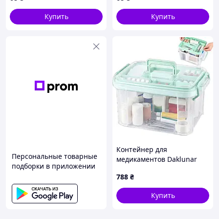
Купить
Купить
Контейнер для
Персональные товарные
медикаментов Daklunar
подборки в приложении
KXY8003 двухъярусный
788
₴
21x16x13 см зеленый с
ручкой прозрачный
Купить