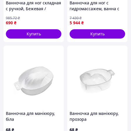
Ванночка для ног складная
Ванночка для ног с
с ручкой, Бежевая /
гидромассажем, ванна с
Высокая сумка для
теплым душем,
985
.72
₴
7 430
₴
распаривания ног /
массажными
690
₴
5 944
₴
Складное ведро для
роликами,подогревом
педикюра /Глубокая спа-
воды, педикюрная
Купить
Купить
ванна
Ванночка для манікюру,
Ванночка для манікюру,
біла
прозора
68
₴
68
₴