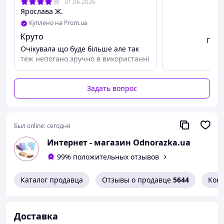
01.06.2026
Ярослава Ж.
Куплено на Prom.ua
Круто
Посм
Очікувала що буде більше але так
теж непогано зручно в використанні
Задать вопрос
Был online:
сегодня
Интернет - магазин Odnorazka.ua
99% положительных отзывов
Каталог продавца
Отзывы о продавце
5644
Кон
Доставка