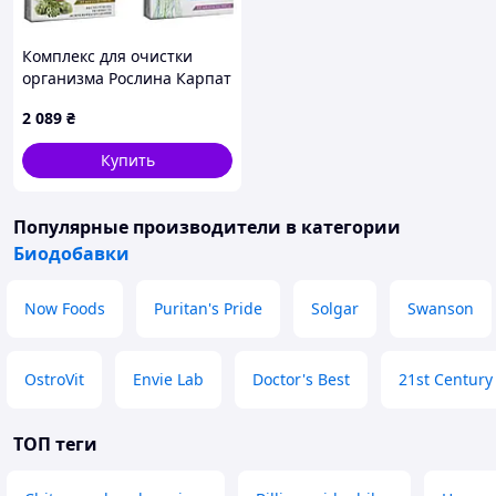
Комплекс для очистки
организма Рослина Карпат
5 шт (2761382683) D15-
2 089
₴
2026
Купить
Популярные производители
в категории
Биодобавки
Now Foods
Puritan's Pride
Solgar
Swanson
OstroVit
Envie Lab
Doctor's Best
21st Century
ТОП теги