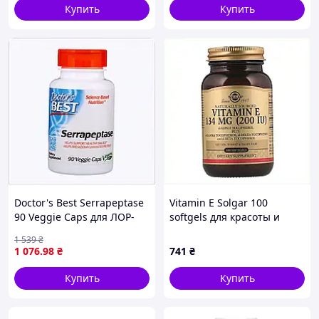
Купить
Купить
Doctor's Best Serrapeptase
Vitamin E Solgar 100
90 Veggie Caps для ЛОР-
softgels для красоты и
органов, 15352B4E3
здоровья K2337552BT
1 539
₴
1 076
.98
₴
741
₴
Купить
Купить