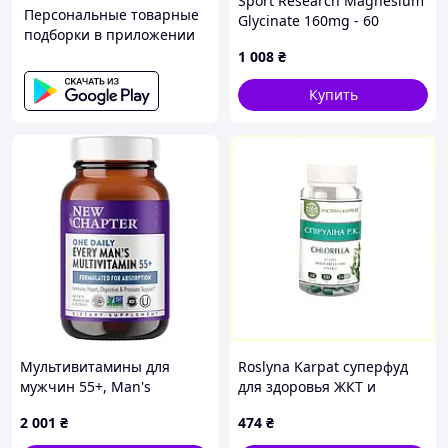
Sport Research Magnesium
Персональные товарные
Glycinate 160mg - 60
подборки в приложении
softgels
1 008
₴
Купить
Мультивитамины для
Roslyna Karpat суперфуд
мужчин 55+, Man's
для здоровья ЖКТ и
Multivitamin, New Chapter,
детоксикации, 899M70C33
2 001
₴
474
₴
1 в день, 48 таблеток