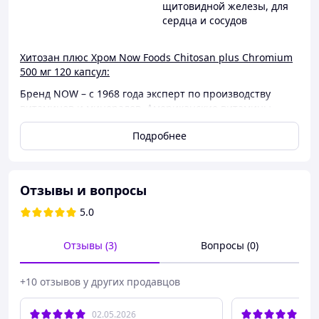
щитовидной железы
,
для
сердца и сосудов
Хитозан плюс Хром Now Foods Chitosan plus Chromium
500 мг 120 капсул:
Бренд NOW – с 1968 года эксперт по производству
витаминов и минералов. Американские витамины,
входящие в ТОП 5 лучших производителей во всем
Подробнее
мире. Качество, безопасность и эффективность
продуктов NOW признаны более чем в 70 странах
мира.
Витамины NOW – это сертифицированное качество,
Отзывы и вопросы
натуральность, органичность, а также самый широкий
5.0
ассортимент продукции среди производителей
витаминов 1400 уникальных SKU.
Отзывы (3)
Вопросы (0)
Контроль веса
Суперабсорбирующее действие
Поддерживает уровень холестерина,
+10 отзывов у других продавцов
находящийся в пределах нормы
Без ГМО
02.05.2026
29.