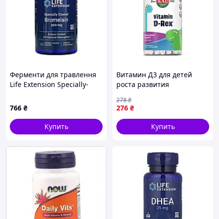
Ферменти для травлення
Витамин Д3 для детей
Life Extension Specially-
роста развития
Coated Bromelain 60 табл.
иммунитета детского 400
278
₴
покращення травлення та
МЕ KAL Vitamin D-Rex
766
₴
276
₴
засвоєння білків
10mcg - 90 сhewable
Bubble Gum
Купить
Купить