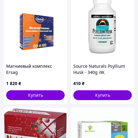
Магниевый комплекс
Source Naturals Psyllium
Ersag
Husk - 340g iW.
1 820
₴
410
₴
Купить
Купить