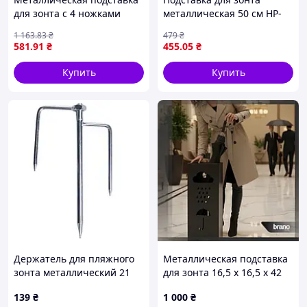
для зонта с 4 ножками
металлическая 50 см HP-
белая для пляжа дачи сада
JW-15 _mx
1 163
.83
₴
479
₴
фиксация зонта
581
.91
₴
455
.05
₴
Купить
Купить
Держатель для пляжного
Металлическая подставка
зонта металлический 21
для зонта 16,5 x 16,5 x 42
см HP-JW-13
см
139
₴
1 000
₴