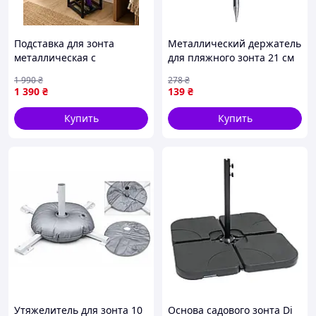
Подставка для зонта
Металлический держатель
металлическая с
для пляжного зонта 21 см
крючками, для зонтиков-
HP-JW-13 для надежной
1 990
₴
278
₴
трость и сложных зонтов,
фиксации на песке
1 390
₴
139
₴
60×20×20 см
Купить
Купить
Утяжелитель для зонта 10
Основа садового зонта Di