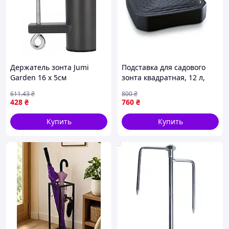
Держатель зонта Jumi
Подставка для садового
Garden 16 х 5см
зонта квадратная, 12 л,
серая (5905197977935_TI)
611
.43
₴
800
₴
428
₴
760
₴
Купить
Купить