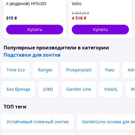
л (водяной) HYSUID
Volio
6 454
.29
₴
315
₴
4 518
₴
Купить
Купить
Популярные производители
в категории
Подставки для зонтов
Time Eco
Ranger
Prosperplast
Yiwu
Adr
Без бренда
JUMI
Garden Line
VidaXL
W
ТОП теги
Устойчивый пляжный зонтик
GardenLine основа для в