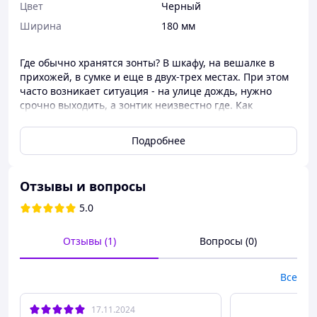
Цвет
Черный
Ширина
180 мм
Где обычно хранятся зонты? В шкафу, на вешалке в
прихожей, в сумке и еще в двух-трех местах. При этом
часто возникает ситуация - на улице дождь, нужно
срочно выходить, а зонтик неизвестно где. Как
результат – потраченное на поиски время,
испорченные нервы и возможное опоздание на работу
Подробнее
или встречу. Самое удобное место для хранения зонтов
– это корзина для зонтов белого цвета, которая будет
оригинально смотреться в любом помещении, вне
Отзывы и вопросы
зависимости от стилистической направленности
вашего интерьера.
5.0
Высокая устойчивость – не опрокидываются при любом
количестве хранимых зонтов
Отзывы (1)
Вопросы (0)
Эргономичная форма – корзина не занимает много
места, но при этом достаточно вместительна
Все
Материал-ХДФ
Для справки, ХДФ или HDF (High Density Fiberboard) –
17.11.2024
это инновационный материал, древесноволокнистая