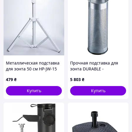
Металлическая подставка
Прочная подставка для
для зонта 50 см HP-JW-15
зонта DURABLE -
Schirmständer - Silber
479
₴
5 803
₴
335023 (Ø x H) 26 см x 62
см, серебристый металлик
Купить
Купить