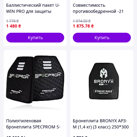
Баллистический пакет U-
Совместимость
WIN PRO для защиты
противообедренной -21
живота, 55 слоев СВМПЭ,
VAG VW.G060164M4
1 776
₴
1 974
.50
₴
водонепроницаемый
1 480
₴
1 875
.78
₴
чехол
Купить
Купить
Полиэтиленовая
Бронеплита BRONYX AP3-
бронеплита SPECPROM S-
M (1,4 кг) (3 класс) 250*300
Line 3 класса
(1шт)