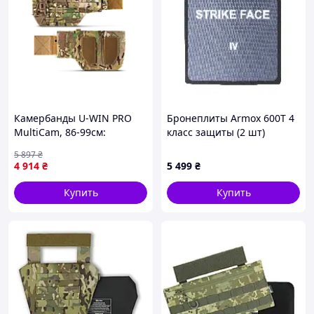
Камербанды U-WIN PRO
Бронеплиты Armox 600T 4
MultiCam, 86-99см:
класс защиты (2 шт)
Cordura® 1000D,
5 897
₴
быстросбросы 2M SPIDER,
4 914
₴
5 499
₴
6 рядов MOLLE
Купить
Купить