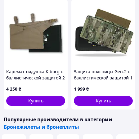
Каремат-сидушка Kiborg с
Защита поясницы Gen.2 с
баллистической защитой 2
баллистической защитой 1
класс Militex Койот
класса Militex Cordura
4 250
₴
1 999
₴
original USA Мультикам
Купить
Купить
Популярные производители
в категории
Бронежилеты и бронеплиты