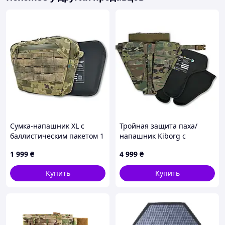
Сумка-напашник XL с
Тройная защита паха/
баллистическим пакетом 1
напашник Kiborg с
класс защиты Kiborg GU
баллистической защитой 2
1 999
₴
4 999
₴
Сordura Pixel
класс Militex Мультикам
Купить
Купить