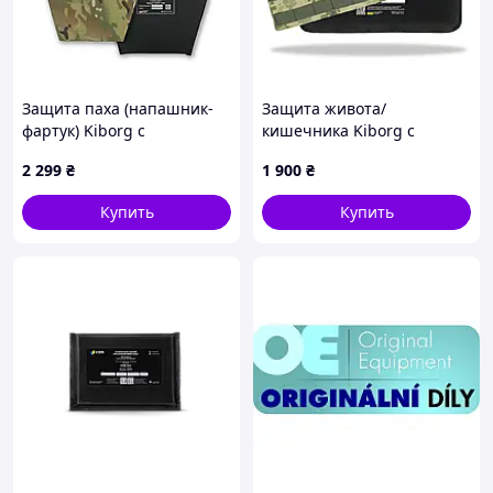
Защита паха (напашник-
Защита живота/
фартук) Kiborg с
кишечника Kiborg с
баллистическим пакетом
баллистической защитой 2
2 299
₴
1 900
₴
(Militex) 1 класс защиты
класс Militex Пиксель
Multicam
Купить
Купить