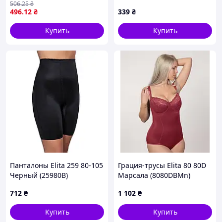
506
.25
₴
бесшовного нейлона
496
.12
₴
339
₴
Купить
Купить
Панталоны Elita 259 80-105
Грация-трусы Elita 80 80D
Черный (25980B)
Марсала (8080DВMn)
712
₴
1 102
₴
Купить
Купить