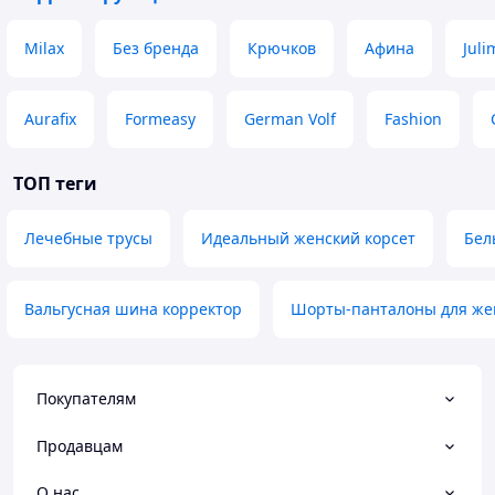
Milax
Без бренда
Крючков
Афина
Juli
Aurafix
Formeasy
German Volf
Fashion
ТОП теги
Лечебные трусы
Идеальный женский корсет
Бел
Вальгусная шина корректор
Шорты-панталоны для ж
Покупателям
Продавцам
О нас