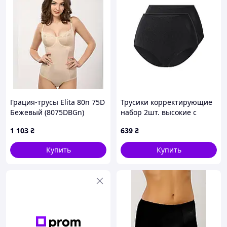
Грация-трусы Elita 80n 75D
Трусики корректирующие
Бежевый (8075DВGn)
набор 2шт. высокие с
эффектом утяжки для
1 103
₴
639
₴
женщины Esmara LYCRA®
495243 L Черный
Купить
Купить