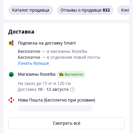
парят. *
Каталог продавца
Отзывы о продавце
832
Конт
*Результат индивидуален и зависит от личных
особенностей организма.
Женские утягивающие трусики из тонкой эластичной
Доставка
ткани с турмалином*
Подписка на доставку Smart
1. Подтяжка растянутых мышц, возвращение их
тонуса*
Бесплатно
— в магазины Rozetka
Бесплатно
— в отделения Новой почты
2. Быстрое сжигание внутренних жировых отложений в
Узнать больше
области живота*
Магазины Rozetka
3. Заметное уменьшение целлюлита на любой стадии*
Бесплатно
На заказ до 15 кг и 120 см
4. Снижение веса за счет ускорения метаболизма*
Доставка
10 - 12 августа
5. Уменьшение растяжек, устранение дряблости кожи*
Нова Пошта (Бесплатно при условии)
6. Повышение упругости кожи*
7. Рекомендовано для использования в послеродовой
период и во время реабилитации после операций*
Смотреть всё
8. Профилактика птоза (опущения внутренних
органов)*