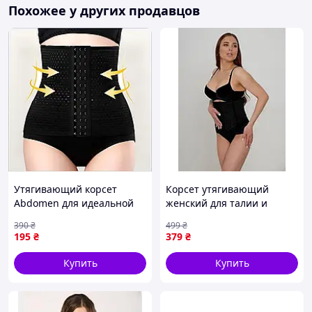
Похожее у других продавцов
Утягивающий корсет
Корсет утягивающий
Abdomen для идеальной
женский для талии и
фигуры и комфортного
живота с перфорацией
390
₴
499
₴
похудения в любое время
корректирующий пояс
195
₴
379
₴
бандаж на 6 рядов
крючков
Купить
Купить