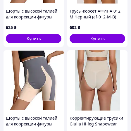
Шорты с высокой талией
Трусы-корсет АФИНА 012
для коррекции фигуры
M Черный (af-012-M-B)
изготовлены из легкого
625
₴
602
₴
бесшовного нейлона
Купить
Купить
Шорты с высокой талией
Корректирующие трусики
для коррекции фигуры
Giulia Hi-leg Shapewear
изготовлены из легкого
light nude, XXL(7)