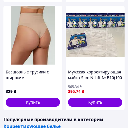
Бесшовные трусики с
Мужская корректирующая
широким
майка Slim'N Lift № B10(100
корректирующим поясом
шт/ящ)
565
.34
₴
Giulia Brazilian Shapewear
329
₴
395
.74
₴
nude, XXL(7)
Купить
Купить
Популярные производители
в категории
Корректирующее белье