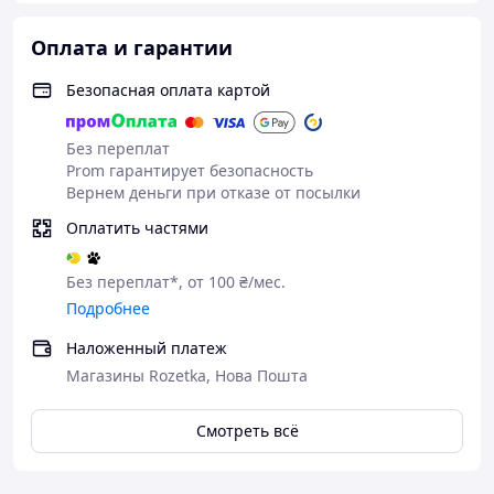
Рекомендуется носить не менее 8 часов в день – чем
Оплата и гарантии
дольше, тем лучше. *
Уменьшение объемов происходит при регулярном
Безопасная оплата картой
применении белья (абсолютно не чувствуется на теле,
ткань очень эластичная, комфортная в носке).*
Без переплат
Только ручная стирка при температуре 30 градусов.*
Prom гарантирует безопасность
Вернем деньги при отказе от посылки
*Слава Украине! Героям Слава!
Оплатить частями
*Результат индивидуален и зависит от личных
особенностей организма.
Без переплат*, от 100 ₴/мес.
Подробнее
Наложенный платеж
Магазины Rozetka, Нова Пошта
Смотреть всё