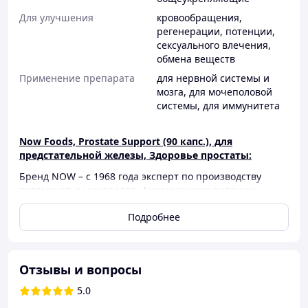
Для улучшения
кровообращения
,
регенерации
,
потенции
,
сексуального влечения
,
обмена веществ
Применение препарата
для нервной системы и
мозга
,
для мочеполовой
системы
,
для иммунитета
Now Foods, Prostate Support (90 капс.), для
предстательной железы, Здоровье простаты:
Бренд NOW – с 1968 года эксперт по производству
витаминов и минералов. Американские витамины,
входящие в ТОП 5 лучших производителей во всем
Подробнее
мире. Качество, безопасность и эффективность
продуктов NOW признаны более чем в 70 странах
мира. Витамины NOW – это сертифицированное
качество, натуральность, органичность, а также самый
Отзывы и вопросы
широкий ассортимент продукции среди
производителей витаминов 1400 уникальных SKU.
5.0
Способствует здоровью простаты