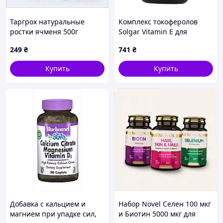
Таргрох натуральные
Комплекс токоферолов
ростки ячменя 500г
Solgar Vitamin E для
порошок, 54K1H2658B
работы мозга K2337552M
249
₴
741
₴
Купить
Купить
Добавка с кальцием и
Набор Novel Селен 100 мкг
магнием при упадке сил,
и Биотин 5000 мкг для