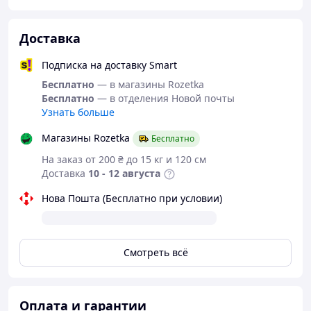
дисфункции;
улучшить репродуктивную функцию организма
за счет повышения активности сперматозоидов и
Доставка
качества семенной жидкости;
ускорить излечение от воспалительных
Подписка на доставку Smart
заболеваний мочеполовой системы;
Бесплатно
— в магазины Rozetka
более продуктивно противостоять стрессам и
Бесплатно
— в отделения Новой почты
бороться с утомляемостью;
Узнать больше
активизировать общий метаболизм и ускорить
процесс нейтрализации свободных радикалов,
Магазины Rozetka
Бесплатно
получить еще больше бодрости и силы,
На заказ от 200 ₴ до 15 кг и 120 см
ощутимое омоложение внутренних органов и
Доставка
10 - 12 августа
замедление внешних проявлений раннего
старения.
Нова Пошта (Бесплатно при условии)
Рекомендации по применению, дозы и условия
хранения Now Foods, Prostate Support
Принимать по 2 мягких таблетки 1-2 раза в день во
время еды. После открытия хранить в прохладном
Смотреть всё
сухом месте.
Предостережение
Оплата и гарантии
Только для взрослых. Если вы беременны, кормите