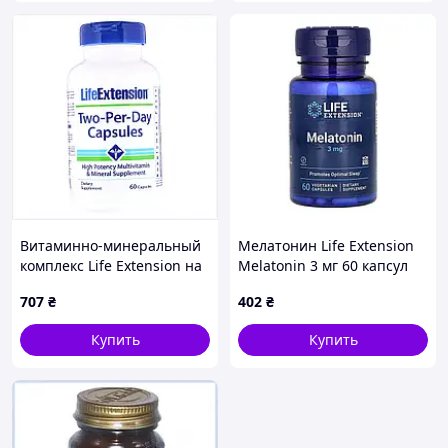
Витаминно-минеральный
Мелатонин Life Extension
комплекс Life Extension на
Melatonin 3 мг 60 капсул
30 дней приема
707
₴
402
₴
17CT2614C5
Купить
Купить