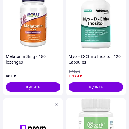
Melatonin 3mg - 180
Myo + D-Chiro Inositol, 120
lozenges
Capsules
1 415
₴
481
₴
1 179
₴
Купить
Купить