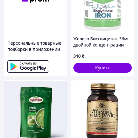
Железо Бисглицинат 36мг
Персональные товарные
двойной концентрации
подборки в приложении
Iron Bisglycinate 36mg 60
310
₴
капсул
Купить