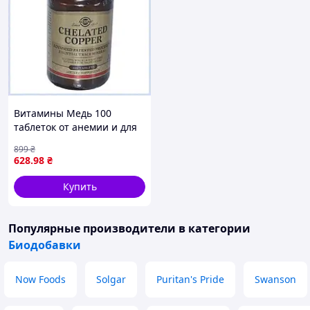
Витамины Медь 100
таблеток от анемии и для
иммунитета, 8K908E099K
899
₴
628
.98
₴
Купить
Популярные производители
в категории
Биодобавки
Now Foods
Solgar
Puritan's Pride
Swanson