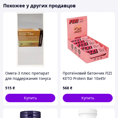
Похожее у других продавцов
Омега-3 плюс препарат
Протеїновий батончик FIZI
для поддержания тонуса
KETO Protein Bar 10x45г
организма P646525B6
полуниця-мигдаль
515
₴
568
₴
низьковуглеводний
перекус для енергії та
Купить
Купить
контролю ваги