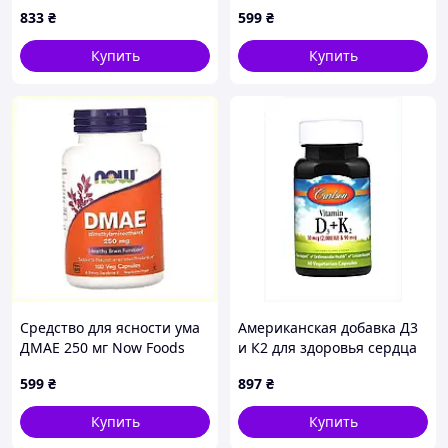
90 шт P5P535346P
щитовидки 903306PB2
833
₴
599
₴
Купить
Купить
Средство для ясности ума
Американская добавка Д3
ДМАЕ 250 мг Now Foods
и К2 для здоровья сердца
100 шт HH7T673571
и костей, P7X28T9430
599
₴
897
₴
Купить
Купить