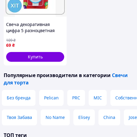
Свеча декоративная
цифра 5 разноцветная
блестящая на торт для дня
109
₴
рождения 5 лет
69
₴
Купить
Популярные производители
в категории
Свечи
для торта
Без бренда
Pelican
PRC
MIC
Собственн
Твоя Забава
No Name
Elisey
China
Jose
ТОП теги