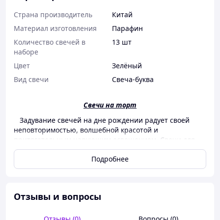
Страна производитель
Китай
Материал изготовления
Парафин
Количество свечей в
13 шт
наборе
Цвет
Зелёный
Вид свечи
Свеча-буква
Свечи на торт
Задувание свечей на дне рождении радует своей
неповторимостью, волшебной красотой и
притягательным чарующим освещением. Свечи для
торта принесут неподдельную радость и восторг, без
Подробнее
которого праздник будет не полным. Огонь всегда
играл в жизни человека большую роль, а загаданное
желание заставляло мечты исполняться.
К основным преимуществам относятся:
Отзывы и вопросы
задутые свечи – символ удачи и исполнение
загаданного желания;
Отзывы (0)
Вопросы (0)