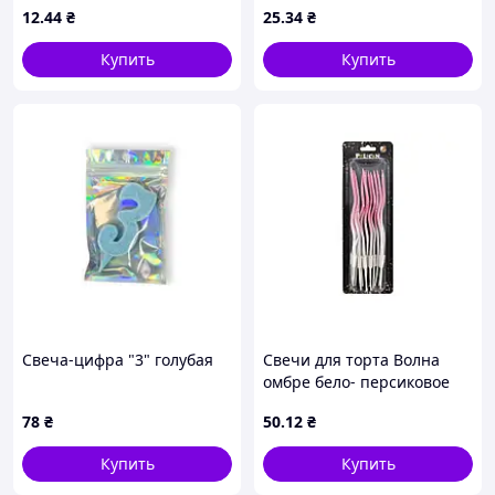
12
.44
₴
25
.34
₴
Купить
Купить
Свеча-цифра "3" голубая
Свечи для торта Волна
омбре бело- персиковое
12шт с белыми точками
78
₴
50
.12
₴
#211 арт.861211 ТМ
PELICAN
Купить
Купить