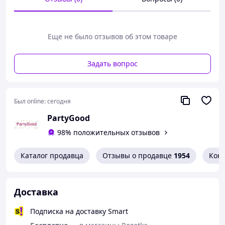
волшебная атмосфера для именинника и
гостей;
праздник со свечами на торте окажется
Еще не было отзывов об этом товаре
незабываемым и веселым.
Купить свечи на торт по привлекательной цене вы
можете в нашем интернет-магазине!
Задать вопрос
Был online:
сегодня
PartyGood
98% положительных отзывов
Каталог продавца
Отзывы о продавце
1954
Кон
Доставка
Подписка на доставку Smart