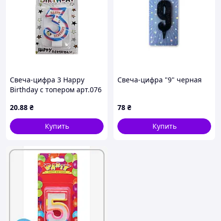
Свеча-цифра 3 Happy
Свеча-цифра "9" черная
Birthday с топером арт.076
ТМ PRC
20
.88
₴
78
₴
Купить
Купить