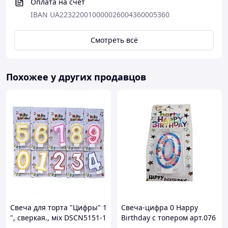
Оплата на счет
IBAN UA223220010000026004360005360
Смотреть всё
Похожее у других продавцов
Свеча для торта "Цифры" 1
Свеча-цифра 0 Happy
", сверкая., мix DSCN5151-1
Birthday с топером арт.076
ТМ PRC