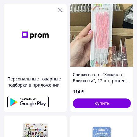
Свічки в торт "Хвилясті.
Персональные товарные
Блискітки", 12 шт, рожеві,
подборки в приложении
макарун
114
₴
Купить