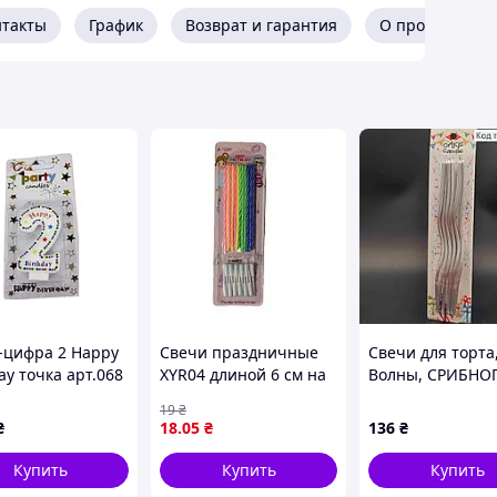
нтакты
График
Возврат и гарантия
О продавце
-цифра 2 Happy
Свечи праздничные
Свечи для торта
ay точка арт.068
XYR04 длиной 6 см на
Волны, СРИБНО
C
листе
цвета, 6шт/уп, 
19
₴
₴
18
.05
₴
136
₴
Купить
Купить
Купить