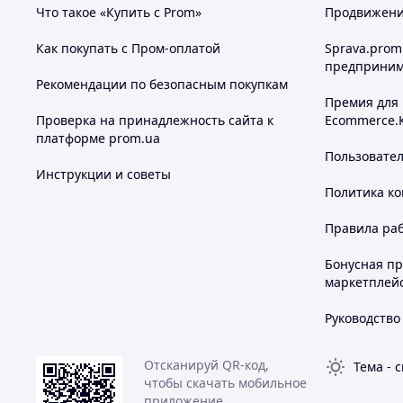
Что такое «Купить с Prom»
Продвижение
Как покупать с Пром-оплатой
Sprava.prom
предприним
Рекомендации по безопасным покупкам
Премия для
Проверка на принадлежность сайта к
Ecommerce.
платформе prom.ua
Пользовате
Инструкции и советы
Политика к
Правила ра
Бонусная п
маркетплей
Руководство
Отсканируй QR-код,
Тема
-
с
чтобы скачать мобильное
приложение