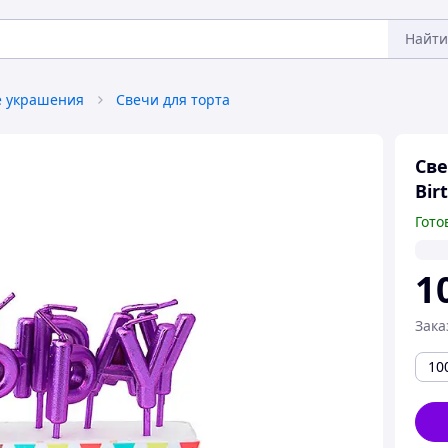
Найти
 украшения
Свечи для торта
Све
Bir
Гото
1
Зака
10