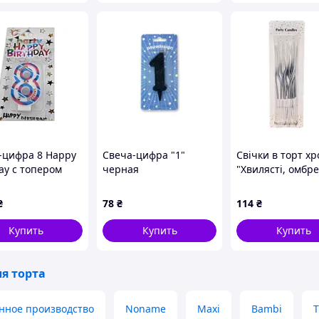
-цифра 8 Happy
Свеча-цифра "1"
Свічки в торт х
ay с топером
черная
"Хвилясті, омбре
76 ТМ PRC
шт, срібно-білі
₴
78
₴
114
₴
Купить
Купить
Купить
я торта
нное производство
Noname
Maxi
Bambi
Т