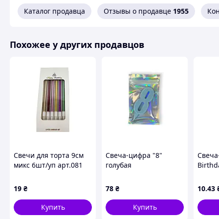
Каталог продавца
Отзывы о продавце
1955
Ко
Похожее у других продавцов
Свечи для торта 9см
Свеча-цифра "8"
Свеча
микс 6шт/уп арт.081
голубая
Birthd
ТМ PRC
ТМ PR
19
₴
78
₴
10
.43
Купить
Купить