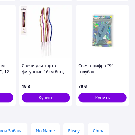
ром
Свечи для торта
Свеча-цифра "9"
", 12
фигурные 16см 6шт,
голубая
уп. 18*5см (400наб)
18
₴
78
₴
Купить
Купить
воя Забава
No Name
Elisey
China