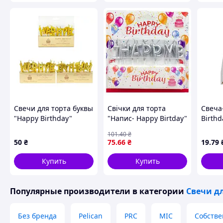
Свечи для торта буквы
Свічки для торта
Свеча
"Happy Birthday"
"Напис- Happy Birtday"
Birthd
срібло 2,5 см
арт.0
101
.40
₴
50
₴
75
.66
₴
19
.79
Купить
Купить
Популярные производители
в категории
Свечи дл
Без бренда
Pelican
PRC
MIC
Собстве