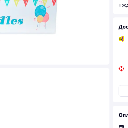
Прод
Дос
Опл