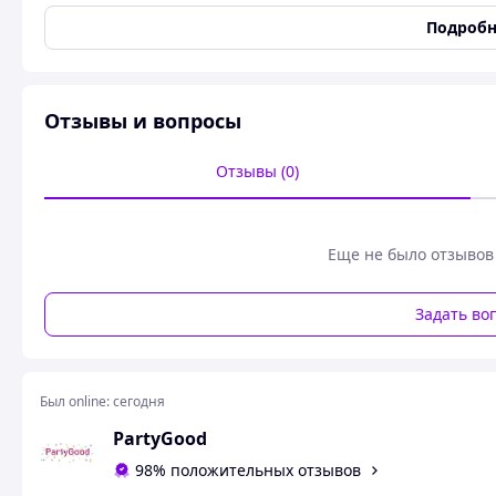
Высота
3 см
Подробн
Пользовательские характеристики
Вид свечи
Свеча-буква
Отзывы и вопросы
Свечи на 
Задувание свечей на дне рождении радует своей непов
Отзывы (0)
притягательным чарующим освещением. Свечи для торта 
которого праздник будет не полным. Огонь всегда играл 
желание заставляло мечты исполняться.
Еще не было отзывов
К основным преимущес
задутые свечи – символ удачи и исполнение загадан
Задать во
волшебная атмосфера для именинника и гостей;
праздник со свечами на торте окажется незабываем
Купить свечи на торт по привлекательной цене вы може
Был online:
сегодня
PartyGood
98% положительных отзывов