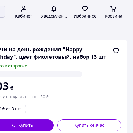
Кабинет
Уведомления
Избранное
Корзина
чи на день рождения "Happy
thday", цвет фиолетовый, набор 13 шт
во к отправке
03
₴
з у продавца — от 150 ₴
0
₴
от 3 шт.
Купить
Купить сейчас