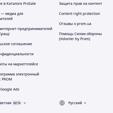
 в Каталоге ProSale
Защита прав на контент
 — медиа для
Content right protection
ателей
Отзывы о prom.ua
 интернет-предпринимателей
Кращі
Помощь Силам обороны
(Volonter by Prom)
льское соглашение
онфиденциальности
боты на маркетплейсе
рограмма электронный
с PROM
 Google Ads
ветлая
Русский
BETA