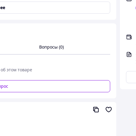
ее
торт
торимостью, волшебной красотой и
Вопросы (0)
принесут неподдельную радость и восторг, без
в жизни человека большую роль, а загаданное
 об этом товаре
твам относятся:
ного желания;
прос
ым и веселым.
те в нашем интернет-магазине!