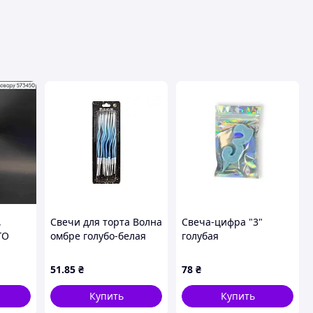
,
Свечи для торта Волна
Свеча-цифра "3"
ГО
омбре голубо-белая
голубая
24см
12шт #219 арт.861219
ТМ PELICAN
51
.85
₴
78
₴
Купить
Купить