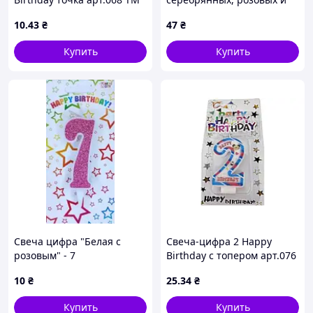
PRC
белых с золотыми
10
.43
₴
47
₴
брызгами" 12 шт
Купить
Купить
Свеча цифра "Белая с
Свеча-цифра 2 Happy
розовым" - 7
Birthday с топером арт.076
ТМ PRC
10
₴
25
.34
₴
Купить
Купить