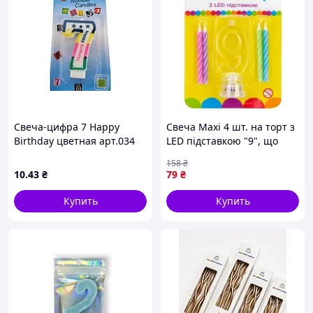
Свеча-цифра 7 Happy
Свеча Maxi 4 шт. на торт з
Birthday цветная арт.034
LED підставкою "9", що
ТМ PRC
світиться (MX701007-9) -
158
₴
оригинал
10
.43
₴
79
₴
Купить
Купить