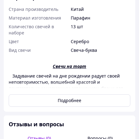
Страна производитель
Китай
Материал изготовления
Парафин
Количество свечей в
13 шт
наборе
Цвет
Серебро
Вид свечи
Свеча-буква
Свечи на торт
Задувание свечей на дне рождении радует своей
неповторимостью, волшебной красотой и
притягательным чарующим освещением. Свечи для
торта принесут неподдельную радость и восторг, без
Подробнее
которого праздник будет не полным. Огонь всегда
играл в жизни человека большую роль, а загаданное
желание заставляло мечты исполняться.
К основным преимуществам относятся:
Отзывы и вопросы
задутые свечи – символ удачи и исполнение
загаданного желания;
Отзывы (0)
Вопросы (0)