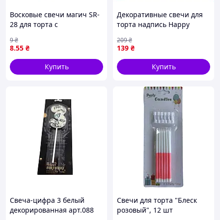
Восковые свечи магич SR-
Декоративные свечи для
28 для торта с
торта надпись Happy
пластиковыми
Birthday серебро 2.5 см
9
₴
209
₴
подставками
праздничный аксессуар на
8
.55
₴
139
₴
день рождения
Купить
Купить
Свеча-цифра 3 белый
Свечи для торта "Блеск
декорированная арт.088
розовый", 12 шт
ТМ PRC