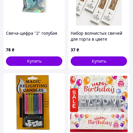
Свеча-цифра "2" голубая
Набор волнистых свечей
для торта в цвете
шампань
78
₴
37
₴
Купить
Купить