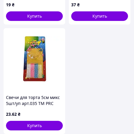
19
₴
37
₴
Купить
Купить
Свечи для торта 5см микс
5шт/уп арт.035 ТМ PRC
23
.62
₴
Купить