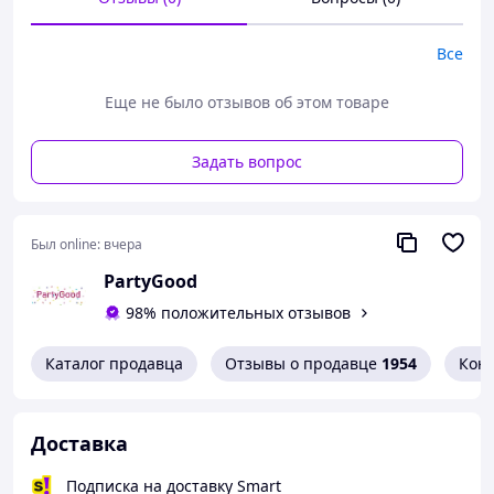
волшебная атмосфера для именинника и
гостей;
Все
праздник со свечами на торте окажется
незабываемым и веселым.
Еще не было отзывов об этом товаре
Купить свечи на торт по привлекательной цене вы
можете в нашем интернет-магазине!
Задать вопрос
Был online:
вчера
PartyGood
98% положительных отзывов
Каталог продавца
Отзывы о продавце
1954
Кон
Доставка
Подписка на доставку Smart