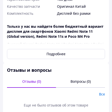
Качество запчасти
Оригинал Китай
Комплектность
Дисплей без рамки
Только у нас вы найдете более бюджетный вариант
дисплея для смартфонов Xiaomi Redmi Note 11
(Global version), Redmi Note 11s и Poco M4 Pro
Дисплей Xiaomi Redmi Note 11 / Redmi Note 11s / Redmi
Note 12s / Poco M4 Pro 4G с сенсором (IPS, оригинал
Подробнее
Китай), черного цвета
Этот дисплей представляет собой надежную и
доступную запчасть для вашего смартфона Xiaomi
Отзывы и вопросы
Redmi Note 11 (Global version), Redmi Note 11s или Poco
M4 Pro. Он оснащен сенсорным экраном с технологией
Отзывы (0)
Вопросы (0)
IPS, обеспечивающей яркие и четкие цвета, а также
широкие углы обзора.
Все
Дисплей Xiaomi Redmi Note 11 (Global version) / Redmi
Note 11s / Poco M4 Pro с сенсором является более
экономичным вариантом, сохраняя при этом основные
Еще не было отзывов об этом товаре
характеристики и функциональность оригинала. Вы