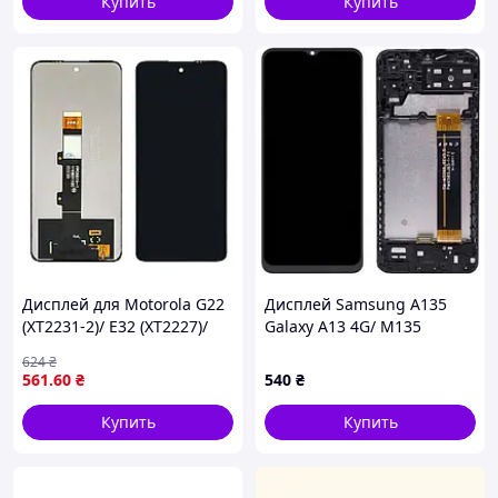
Купить
Купить
Дисплей для Motorola G22
Дисплей Samsung A135
(XT2231-2)/ E32 (XT2227)/
Galaxy A13 4G/ M135
E32S (XT2229 ) с чёрным
черный + рамка
624
₴
тачскрином
561
.60
₴
540
₴
Купить
Купить