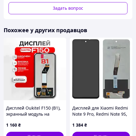
сможете наслаждаться качественным изображением и
Задать вопрос
отзывчивостью сенсорного экрана на вашем
смартфоне.
Мы гарантируем качество наших запчастей и
Похожее у других продавцов
предоставляем гарантию в течение 180 дней. Вы
можете быть уверены в надежности и долговечности
данной запчасти.
Дисплей Oukitel F150 (B1),
Дисплей для Xiaomi Redmi
экранный модуль на
Note 9 Pro, Redmi Note 9S,
Оукител Ф150 (Б1)
черный, без рамки,
1 160
₴
1 384
₴
Original (PRC), M2003J6B2G,
M2003J6A1G