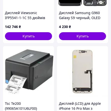
Дисплей Viewsonic
Дисплей Samsung G960
IFP5541-1-1C 55 дюймів
Galaxy S9 черный, OLED
(Small LCD), с рамкой,
142 746
₴
4 230
₴
Midnight Black
Купить
Купить
Tsc Te200
Дисплей (LCD) для Apple
(99065A101U6LF00)
iPhone 16 Pro Max з