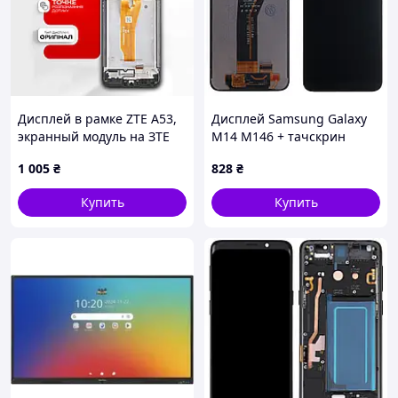
Дисплей в рамке ZTE A53,
Дисплей Samsung Galaxy
экранный модуль на ЗТЕ
M14 M146 + тачскрин
А53
(оригинал OEM CSOT)
1 005
₴
828
₴
Купить
Купить