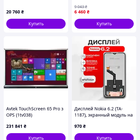
тачскріном black (Soft Oled
9 043
₴
RJ) Original Quality
20 760
₴
6 460
₴
Купить
Купить
Avtek TouchScreen 65 Pro з
Дисплей Nokia 6.2 (TA-
OPS (1tv038)
1187), экранный модуль на
Нокия 6.2
231 841
₴
970
₴
Купить
Купить