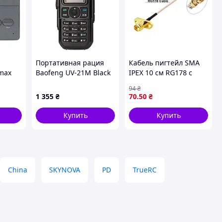
Портативная рация
Кабель пигтейл SMA
max
Baofeng UV-21M Black
IPEX 10 см RG178 с
— Доступный
фланцем для антенн
94
₴
DJI O3 Air Unit
1 355
₴
70
.50
₴
Купить
Купить
China
SKYNOVA
PD
TrueRC