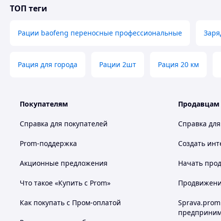
Работа в двух диапазонах с возможностью сканирова
ТОП теги
VHF 136-174 МГц – универсальная частота переговор
местности, может использоваться в городе.
Рации baofeng переносные профессиональные
Заря
UHF 400-470 МГц – оптимальная частота в условиях п
качественную передачу информации на небольшие ра
Дополнительно рация может эксплуатироваться в к
Рация для города
Рации 2шт
Рация 20 км
музыки, новостей на частотах 65 – 108 МГц. 128-кан
программируемым цветом подсветки для отображения
Поддержка сигналов DTMF, управление голосом VOX, 
передачи TOT, смещение частоты для работы с репите
Покупателям
Продавцам
ненастроенный порог шумоподавителя от 0 до 9;
Изготовлена модель в корпусе из прочного, устойчи
Справка для покупателей
Справка для
ионная батарея 2000мАч, устройство.
Prom-поддержка
Создать инт
Акционные предложения
Начать прод
Что такое «Купить с Prom»
Продвижение
Как покупать с Пром-оплатой
Sprava.prom
предприним