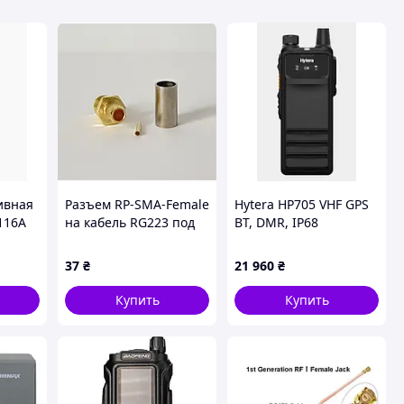
ивная
Разъем RP-SMA-Female
Hytera HP705 VHF GPS
116A
на кабель RG223 под
BT, DMR, IP68
) для
обжим
профессиональная
O
цифровая рация.
37
₴
21 960
₴
DP2400
ОРИГИНАЛ
Купить
Купить