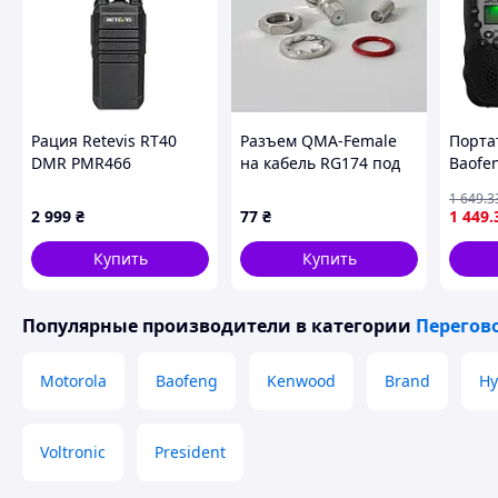
Рация Retevis RT40
Разъем QMA-Female
Порта
DMR PMR466
на кабель RG174 под
Baofen
цифровая
обжим
PMR44
1 649
.3
радиостанция
связь
2 999
₴
77
₴
1 449
.
Купить
Купить
Популярные производители
в категории
Перегов
Motorola
Baofeng
Kenwood
Brand
Hy
Voltronic
President