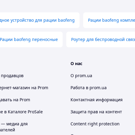
ния эфира:
ов на открытом пространстве, в лесистой
дное устройство для рации baofeng
Рации baofeng компле
лотной городской застройки, что обуславливает
сстояния.
ачестве FM-приемника для прослушивания
Рации baofeng переносные
Роутер для беспроводной свя
альный приемник оснащен ЖК-дисплеем с
 данных.
сигнал тревоги Alarm, настраиваемый час
рами Offset;
О нас
вого к внешним воздействиям пластика. Литий-
 продавцов
О prom.ua
ернет-магазин
на Prom
Работа в prom.ua
авать на Prom
Контактная информация
 в Каталоге ProSale
Защита прав на контент
 — медиа для
Content right protection
ателей