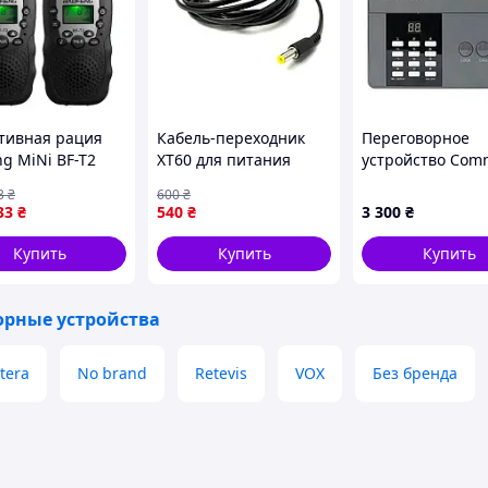
тивная рация
Кабель-переходник
Переговорное
g MiNi BF-T2
XT60 для питания
устройство Com
6 Black для
Starlink Mini от FPV
CM-810M
3
₴
600
₴
 на природе
батареи 5м
33
₴
540
₴
3 300
₴
Купить
Купить
Купить
орные устройства
tera
No brand
Retevis
VOX
Без бренда