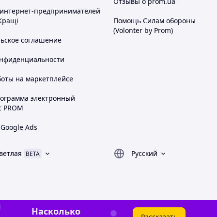
Отзывы о prom.ua
 интернет-предпринимателей
Кращі
Помощь Силам обороны
(Volonter by Prom)
льское соглашение
онфиденциальности
боты на маркетплейсе
рограмма электронный
с PROM
 Google Ads
ветлая
Русский
BETA
Насколько
Рассказать