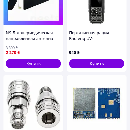
NS Логопериодическая
Портативная рация
направленная антенна
Baofeng UV-
Mega Fit HT6, 600мГц-10
5R_MINI_Black_Single —
3 399
₴
ГГц, 6dBi для анализатора
Доступный
2 270
₴
940
₴
спектра SA Nes22/Q
Купить
Купить
За компактность, простоту, надежность и длительную
автономную работу радиостанция снискала
популярность у самых различных пользователей, от
рыбаков до пожарных и других служб. Устройство
имеет в активе программируемые боковые клавиши,