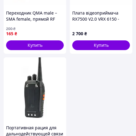
сканирование, VOX и блокировку передачи на занятом
канале.
Переходник QMA male –
Плата відеоприймача
Рация Baofeng UV-9R Plus - это хороший выбор для
SMA female, прямой RF
RX7500 V2.0 VRX 6150 -
работы и активного досуга.
адаптер для
7210 МГц
200
₴
радиочастотного
165
₴
2 700
₴
оборудования
Купить
Купить
Портативная рация для
Технические характеристики:
дальнодействующей связи