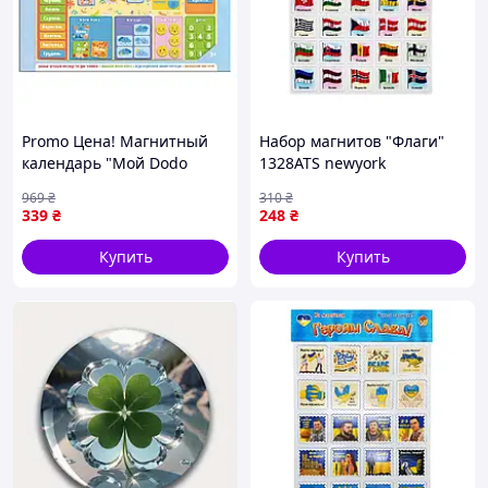
Promo Цена! Магнитный
Набор магнитов "Флаги"
календарь "Мой Dodo
1328ATS newyork
календарь" 200291, 48
969
₴
310
₴
магнитов - только на
339
₴
248
₴
ZaGrosh.com.ua
Купить
Купить