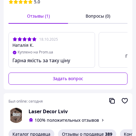
5.0
Размер – длина 60 мм, ширина 70 мм.
Предварительно изготавливаем макет с вашими
Отзывы (1)
Вопросы (0)
надписями, чтобы вы видели, как именно будет
выглядеть ваш дизайн.
18.10.2025
Наталія К.
Куплено на Prom.ua
Посм
Гарна якість за таку ціну
Задать вопрос
Был online:
сегодня
Laser Decor Lviv
100% положительных отзывов
Каталог продавца
Отзывы о продавце
389
Конт