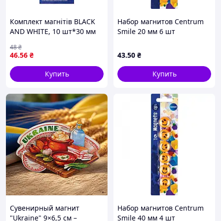
Комплект магнітів BLACK
Набор магнитов Сentrum
AND WHITE, 10 шт*30 мм
Smile 20 мм 6 шт
BM.0039 ish
48
₴
46
.56
₴
43
.50
₴
Купить
Купить
Сувенирный магнит
Набор магнитов Сentrum
"Ukraine" 9×6,5 см –
Smile 40 мм 4 шт