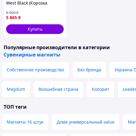
West Black (Корозка
магнит)
6 900
₴
5 865
₴
Купить
Популярные производители
в категории
Сувенирные магниты
Собственное производство
Без бренда
Украина 
Magdum
Волшебная страна
Колорит
Leade
ТОП теги
Магниты 16 штук
Дома универсальный value
Маг