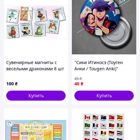
Сувенирные магниты с
"Сики Итиносэ (Тоуген
веселыми драконами 8 шт
Анки / Tougen Anki)"
8684C112T
магнит круглый Ø44 мм
45
₴
100
₴
40
₴
Купить
Купить