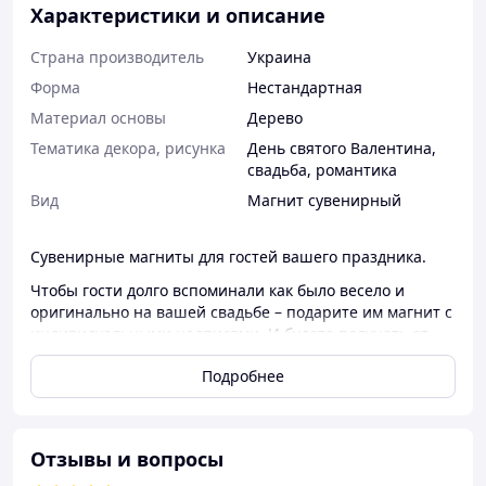
Характеристики и описание
Страна производитель
Украина
Форма
Нестандартная
Материал основы
Дерево
Тематика декора, рисунка
День святого Валентина,
свадьба, романтика
Вид
Магнит сувенирный
Сувенирные магниты для гостей вашего праздника.
Чтобы гости долго вспоминали как было весело и
оригинально на вашей свадьбе – подарите им магнит с
индивидуальными надписями. И будете получать от
них поздравления на каждую годовщину свадьбы!
Подробнее
Материал – белое ламинированное ХДФ толщиной 3
мм.
Надписи и рисунки наносятся методом лазерной
Отзывы и вопросы
гравировки.