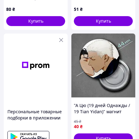
деревянный магнит на
80
₴
51
₴
холодильник с блюдами
украинской кухни, подарок
Купить
Купить
из Украины
"А Цю (19 дней Однажды /
Персональные товарные
19 Tian Yidan)" магнит
подборки в приложении
круглый Ø44 мм
45
₴
40
₴
Купить