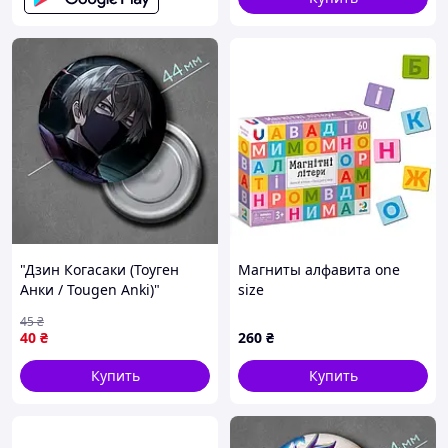
"Дзин Когасаки (Тоуген
Магниты алфавита one
Анки / Tougen Anki)"
size
магнит круглый Ø44 мм
45
₴
40
₴
260
₴
Купить
Купить