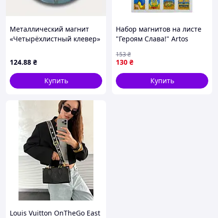
Металлический магнит
Набор магнитов на листе
«Четырёхлистный клевер»
"Героям Слава!" Artos
5,8 см
1281ATS Укр.-Sara
153
₴
124
.88
₴
130
₴
Купить
Купить
Louis Vuitton OnTheGo East