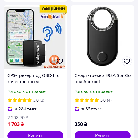
GPS-трекер под OBD-II с
Смарт-трекер E98A StarGo
качественным
под Android
микрофоном SinoTrack ST-
Готово к отправке
Готово к отправке
902ai + Аккумулятор
Официальный + VIP-
5.0
(2)
5.0
(4)
аккаунт
284
35
от
₴
/мес
от
₴
/мес
2 208
.70
₴
1 703
₴
350
₴
Купить
Купить