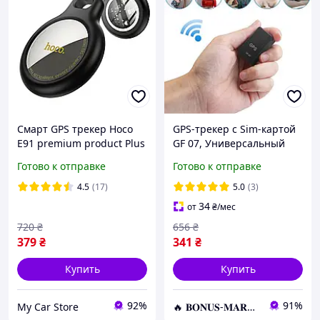
Смарт GPS трекер Hoco
GPS-трекер с Sim-картой
E91 premium product Plus
GF 07, Универсальный
anti-lost tracker
датчик для слежения,
Готово к отправке
Готово к отправке
Автономный GPS маячок
4.5
(17)
5.0
(3)
34
от
₴
/мес
720
₴
656
₴
379
₴
341
₴
Купить
Купить
92%
91%
My Car Store
🔥 𝐁𝐎𝐍𝐔𝐒-𝐌𝐀𝐑𝐊𝐄𝐓 🔥 – Трендовые товары по лучшим ценам