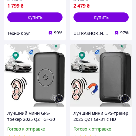
1 799
₴
2 479
₴
Купить
Купить
99%
97%
Техно-Круг
ULTRASHOP.IN.UA 🛒 Интернет-магазин трендовых гаджетов
Лучшиий мини GPS-
Лучший мини GPS-трекер
трекер 2025 QZT GF-30
2025 QZT GF-31 с HD
Original с HD
Микрофоном Магнитный
Готово к отправке
Готово к отправке
Микрофоном Диктофон
GSM Диктофон