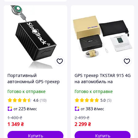
Портативный
GPS трекер TKSTAR 915 4G
автономный GPS-трекер
на автомобиль на
SinoTrack ST-903
магните 10000 mAh TK915
Готово к отправке
Готово к отправке
на авто
4.6
(10)
5.0
(5)
225
383
от
₴
/мес
от
₴
/мес
1 400
₴
2 499
₴
1 349
₴
2 299
₴
Купить
Купить