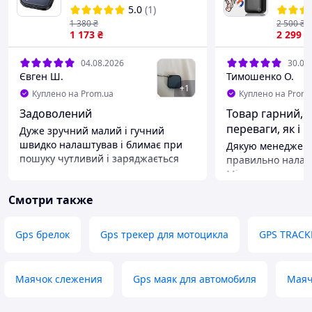
Bluetooth-трекер для
Микро
5.0
(1)
ключей, сумок и багажа,
GSM Ди
1 380
₴
2 500
₴
сумок с Android Find Hub
1 173
₴
2 299
₴
и Apple Find My
04.08.2026
30.07
Євген Ш.
Тимошенко О.
+
1
Куплено на Prom.ua
Куплено на Prom.
Задоволений
Товар гарний, м
переваги, як і 
Дуже зручний малий і гучний
швидко налаштував і блимає при
Дякую менеджеру,
пошуку чутливий і заряджається
правильно налаш
Місцезнаходженн
Преимущества
досить точно. Є 
Все що писав вище
Смотри также
по дзвінку - дуже
Недостатки
навколо. Якщо на
Поки нема як знайду напишу
SOS - перетелеф
Gps брелок
Gps трекер для мотоцикла
GPS TRACK
налаштувати, щоб
коли почує поряд
запис і це дуже 
Маячок слежения
Gps маяк для автомобиля
Маяч
тримає 4 дні в а
додатку є російсь