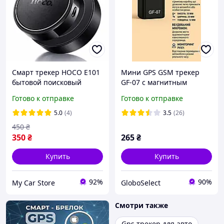
Смарт трекер HOCO E101
Мини GPS GSM трекер
бытовой поисковый
GF-07 с магнитным
брелок для ключей,
креплением и
Готово к отправке
Готово к отправке
сумки, чемодана,
микрофоном
кошелька, для Android и
5.0
(4)
3.5
(26)
iOS
450
₴
350
₴
265
₴
Купить
Купить
92%
90%
My Car Store
GloboSelect
Смотри также
Gps трекер для авто