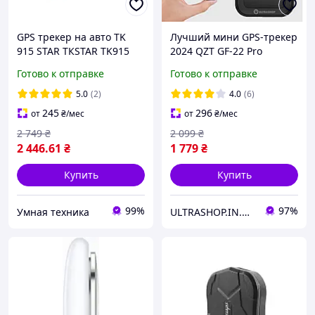
GPS трекер на авто TK
Лучший мини GPS-трекер
915 STAR ТКSTAR TK915
2024 QZT GF-22 Pro
10000 мАч на автомобиль
Original с HD
Готово к отправке
Готово к отправке
на магнитах
Микрофоном GSM
Диктофон Магнитный
5.0
(2)
4.0
(6)
245
296
от
₴
/мес
от
₴
/мес
2 749
₴
2 099
₴
2 446
.61
₴
1 779
₴
Купить
Купить
99%
97%
Умная техника
ULTRASHOP.IN.UA 🛒 Интернет-магазин трендовых гаджетов