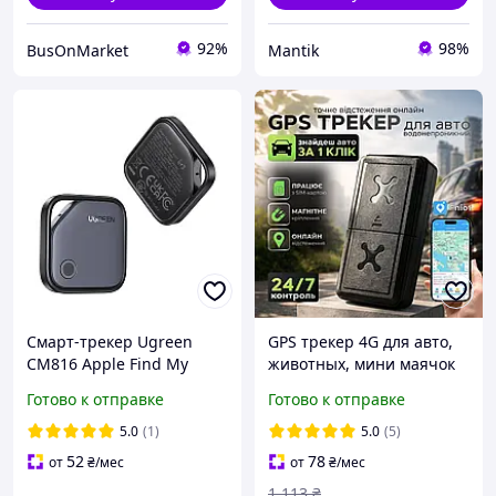
92%
98%
BusOnMarket
Mantik
Смарт-трекер Ugreen
GPS трекер 4G для авто,
CM816 Apple Find My
животных, мини маячок
Bluetooth 5.0 черный
для отслеживания
Готово к отправке
Готово к отправке
машины, миниатюрный
автомобильный gps
5.0
(1)
5.0
(5)
Hechpro (1684)
52
78
от
₴
/мес
от
₴
/мес
1 113
₴