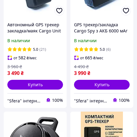
Автономный GPS трекер
GPS трекер/закладка
закладка/маяк Cargo Unit
Cargo Spy з АКБ 6000 мАг
CU3 (SIM + Бесплатное
CS3F(SIM + Бесплатное
В наличии
В наличии
приложение)
приложение)
5.0
(21)
5.0
(6)
582
665
от
₴
/мес
от
₴
/мес
3 960
₴
4 490
₴
3 490
₴
3 990
₴
Купить
Купить
100%
100%
"Sfera" інтернет магазин IoT обладнання
"Sfera" інтернет магазин IoT обладнання