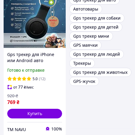
Автотовары
Gps трекер для собаки
Gps трекер для детей
Gps трекер мини
GPS маячки
Gps трекер для людей
Gps трекер для iPhone
или Android авто
Трекеры
велосипеда bluetooth
Готово к отправке
Gps трекер для животных
airtag для отслеживания
ребенка пожилых людей
5.0
(12)
GPS-жучок
животных gps трекеры
77
от
₴
/мес
920
₴
769
₴
Купить
100%
ТМ NAVU