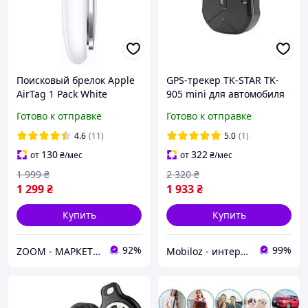
Поисковый брелок Apple
GPS-трекер TK-STAR TK-
AirTag 1 Pack White
905 mini для автомобиля
(MX532)
с магнитом 58шт
Готово к отправке
Готово к отправке
4.6
(11)
5.0
(1)
130
322
от
₴
/мес
от
₴
/мес
1 999
₴
2 320
₴
1 299
₴
1 933
₴
Купить
Купить
92%
99%
ZOOM - МАРКЕТ ЦИФРОВОЙ ТЕХНИКИ
Mobiloz - интернет-магазин Мобилоз