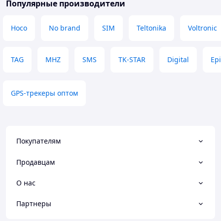
переклад там не 
Популярные производители
працює чудово. 
правильно налаш
Hoco
No brand
SIM
Teltonika
Voltronic
зрозуміти як пра
Преимущества
Точний у відобра
TAG
MHZ
SMS
TK-STAR
Digital
Epi
місцезнаходження
миттєва реакція 
кнопки SOS, нор
батарею - за два
GPS-трекеры оптом
заряд більше 50%
користуванні.
Недостатки
Російська мова за
Покупателям
поганий перекла
Продавцам
О нас
Партнеры