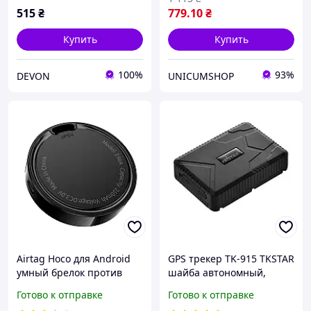
515
₴
779
.10
₴
Купить
Купить
100%
93%
DEVON
UNICUMSHOP
Airtag Hoco для Android
GPS трекер TK-915 TKSTAR
умный брелок против
шайба автономный,
потери для рюкзака,
10000мАч, до 120 дней, с
Готово к отправке
Готово к отправке
ключей и домашних
магнитами