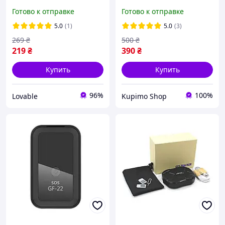
котов Черный
маячок на нашийник,
Готово к отправке
Готово к отправке
трекер для кота та
собаки, CR2032
5.0
(1)
5.0
(3)
269
₴
500
₴
219
₴
390
₴
Купить
Купить
96%
100%
Lovable
Kupimo Shop