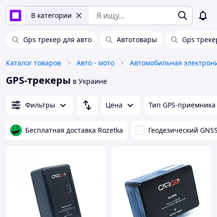
В категории
Gps трекер для авто
Автотовары
Gps треке
Каталог товаров
Авто - мото
Автомобильная электрон
GPS-трекеры
в Украине
Фильтры
Цена
Тип GPS-приемника
Бесплатная доставка Rozetka
Геодезический GNS