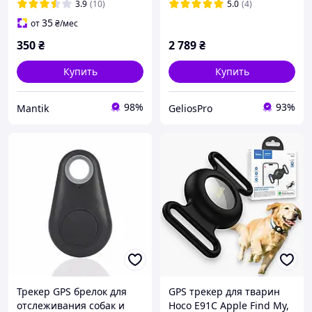
животных
3.9
(10)
5.0
(4)
35
от
₴
/мес
350
₴
2 789
₴
Купить
Купить
98%
93%
Mantik
GeliosPro
Трекер GPS брелок для
GPS трекер для тварин
отслеживания собак и
Hoco E91C Apple Find My,