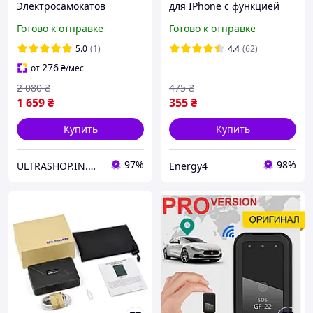
Электросамокатов
для IPhone с функцией
Скутеров
поиска вещей Hoco E91
Готово к отправке
Готово к отправке
Электровелосипедов
Black (Черный)
SinoTrack ST-901m Full
5.0
(1)
4.4
(62)
Original с Блокировкой
276
от
₴
/мес
2 080
₴
475
₴
1 659
₴
355
₴
Купить
Купить
97%
98%
ULTRASHOP.IN.UA 🛒 Интернет-магазин трендовых гаджетов
Energy4