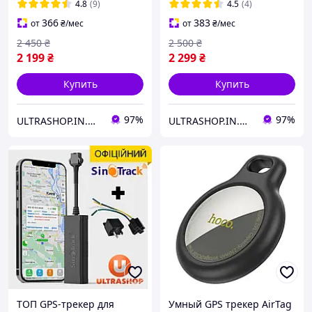
GSM Прослушка
Прослушка
4.8
(9)
4.5
(4)
366
383
от
₴
/мес
от
₴
/мес
2 450
₴
2 500
₴
2 199
₴
2 299
₴
Купить
Купить
97%
97%
ULTRASHOP.IN.UA 🛒 Интернет-магазин трендовых гаджетов
ULTRASHOP.IN.UA 🛒 Интернет-магазин трендовых гаджетов
ТОП GPS-трекер для
Умный GPS трекер AirTag