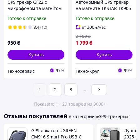
GPS трекер GF22 с
Автономный GPS трекер
микрофоном та магнітом
на магните TKSTAR TK905
(3 месяца без зарядки)
Готово к отправке
Готово к отправке
тк905
300
3.4
(12)
от
₴
/мес
2 100
₴
950
₴
1 799
₴
Купить
Купить
97%
99%
Техносервис
Техно-Круг
1
2
3
...
Показано 1 - 29 товаров из 3000+
Отзывы покупателей
в категории «GPS-трекеры»
GPS-локатор UGREEN
Лучший
CM916 Smart Pro USB-C,
2025 Q