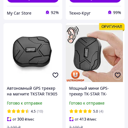
92%
99%
My Car Store
Техно-Круг
Автономный GPS трекер
Мощный мини GPS-
на магните TKSTAR ТК905
трекер TK-STAR TK-
905mini c Микрофоном 25
Готово к отправке
Готово к отправке
дней
4.5
(10)
5.0
(4)
300
413
от
₴
/мес
от
₴
/мес
2 100
₴
3 100
₴