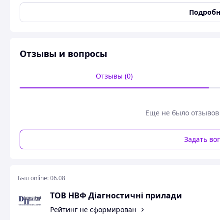
Имеет слабый запах
Готов к применению
Подробн
Заключения и спецификации:
Содержание коррозийных компонентов соответствует EN ISO 
Одобрен Lloyd’s Reg., Bureau Veritas, Det Norske Veritas, 
Отзывы и вопросы
Отзывы (0)
Еще не было отзывов
Задать во
Был online:
06.08
ТОВ НВФ Діагностичні прилади
Рейтинг не сформирован