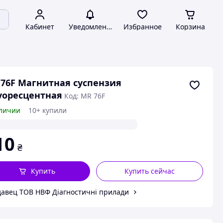
Кабинет
Уведомления
Избранное
Корзина
76F Магнитная суспензия
уоресцентная
Код: MR 76F
личии
10+ купили
10
₴
Купить
Купить сейчас
авец ТОВ НВФ Діагностичні прилади