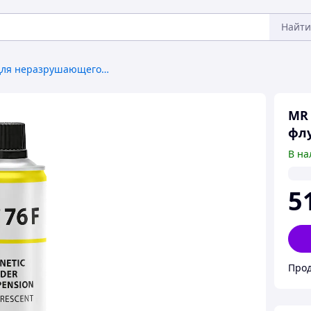
Найти
Материалы для неразрушающего контроля
MR 
фл
В на
5
Прод