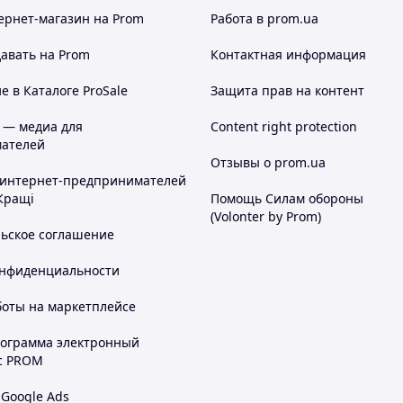
ернет-магазин
на Prom
Работа в prom.ua
авать на Prom
Контактная информация
 в Каталоге ProSale
Защита прав на контент
 — медиа для
Content right protection
ателей
Отзывы о prom.ua
 интернет-предпринимателей
Кращі
Помощь Силам обороны
(Volonter by Prom)
льское соглашение
онфиденциальности
боты на маркетплейсе
рограмма электронный
с PROM
 Google Ads