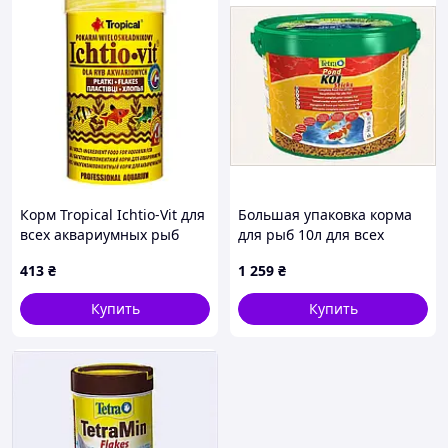
Корм Tropical Ichtio-Vit для
Большая упаковка корма
всех аквариумных рыб
для рыб 10л для всех
хлопья 100 г/ 500 мл
видов кои, 8M8B36262
413
₴
1 259
₴
Купить
Купить