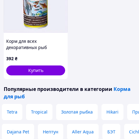
Корм для всех
декоративных рыб
ТетраМин 250 мл сухой,
392
₴
K87P89458X
Купить
Популярные производители
в категории
Корма
для рыб
Tetra
Tropical
Золотая рыбка
Hikari
Пр
Dajana Pet
Нептун
Aller Aqua
БЭТ
Cich