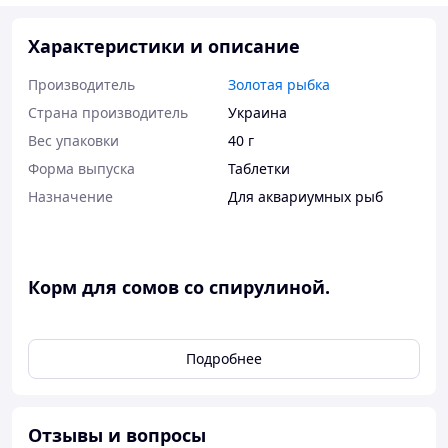
Характеристики и описание
Производитель
Золотая рыбка
Страна производитель
Украина
Вес упаковки
40 г
Форма выпуска
Таблетки
Назначение
Для аквариумных рыб
Корм для сомов со спирулиной.
Высококачественный основной кормом в виде тонущих
таблеток, предназначен для травоядных сомов. Корм
Подробнее
подходит для донных пугливых рыб. Это дает
возможность кормить рыб в одном определенном
месте. Таблетки медленно растворяются в воде, что
позволяет сомам его быстро съесть. Таблетки не
Отзывы и вопросы
загрязняют воду и не превращаются в кашу. Корм