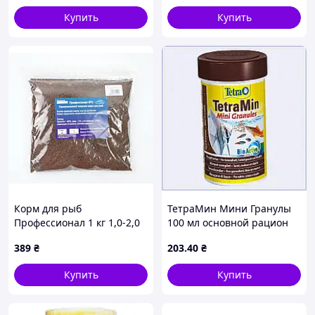
Купить
Купить
Корм для рыб
ТетраМин Мини Гранулы
Профессионал 1 кг 1,0-2,0
100 мл основной рацион
мм
для мелких рыбок,
389
₴
203
.40
₴
878946A8P
Купить
Купить