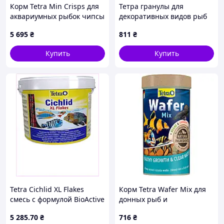
Корм Tetra Min Crisps для
Тетра гранулы для
аквариумных рыбок чипсы
декоративных видов рыб
2 кг/ 10 л
500 мл, 87AMK89518
5 695
₴
811
₴
Купить
Купить
Tetra Cichlid XL Flakes
Корм Tetra Wafer Mix для
смесь с формулой BioActive
донных рыб и
10л, 881485CE5K
ракообразных в таблетках
5 285
.70
₴
716
₴
119 г 250 мл