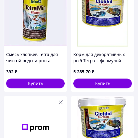
Смесь хлопьев Tetra для
Корм для декоративных
чистой воды и роста
рыб Тетра с формулой
рыбок A87K89458
БиоАктив, 88148A5AX5
392
₴
5 285
.70
₴
Купить
Купить