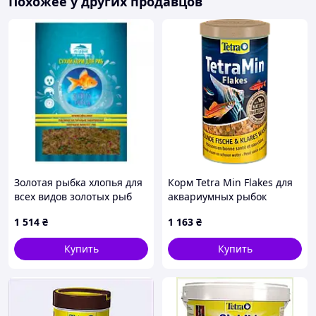
Похожее у других продавцов
Золотая рыбка хлопья для
Корм Tetra Min Flakes для
всех видов золотых рыб
аквариумных рыбок
FLIPPER 2кг 10л ведро
хлопья 200 г/ 1 л
1 514
₴
1 163
₴
Купить
Купить