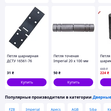
Петля шарнирная
Петля точеная
Петля
ДСТУ 16561-76
Imperial 20 x 100 мм
шарик
(I20)
от ТМ
448
₴
АГРОП
31
₴
50
₴
224
₴
надеж
Купить
Купить
Популярные производители
в категории
Дверные
FZB
Imperial
Apecs
AGB
Siba
К