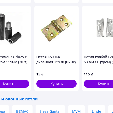
 точеная d=25 с
Петля KS-UKR
Петля ковбой FZ
ом 115мм (2шт)
диванная 25x30 (цинк)
63 мм CP (хром) (
(s4265)
(01-63-002)
РОМЕНЕРГО для
15
₴
115
₴
ного крепления
Купить
Купить
Купить
 и оконные петли
едр
БЄМАС
Elesa Ganter
MVM
Linde