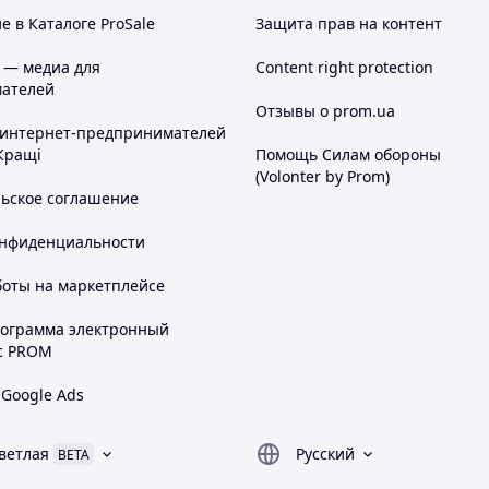
 в Каталоге ProSale
Защита прав на контент
 — медиа для
Content right protection
ателей
Отзывы о prom.ua
 интернет-предпринимателей
Кращі
Помощь Силам обороны
(Volonter by Prom)
льское соглашение
онфиденциальности
боты на маркетплейсе
рограмма электронный
с PROM
 Google Ads
ветлая
Русский
BETA