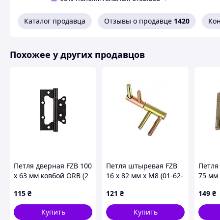
Каталог продавца
Отзывы о продавце
1420
Ко
Похожее у других продавцов
Петля дверная FZB 100
Петля штыревая FZB
Петля 
x 63 мм ковбой ORB (2
16 x 82 мм x М8 (01-62-
75 мм 
шт.) (01-63-006)
001)
шт.) (
115
₴
121
₴
149
₴
Купить
Купить