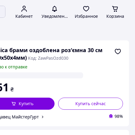
Кабинет
Уведомления
Избранное
Корзина
іса брами оздоблена роз'ємна 30 см
0х50х4мм)
Код: ZawPasOzd030
во к отправке
61
₴
Купить
Купить сейчас
98%
авец МайстерГурт