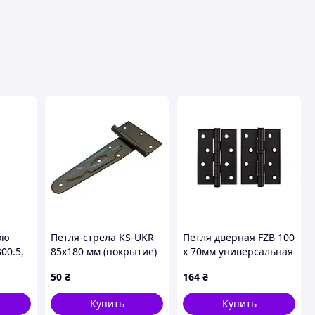
ою
Петля-стрела KS-UKR
Петля дверная FZB 100
00.5,
85x180 мм (покрытие)
x 70мм универсальная
83 мм
(0800)
ORB (2шт) (01-72-008)
50
₴
164
₴
Купить
Купить