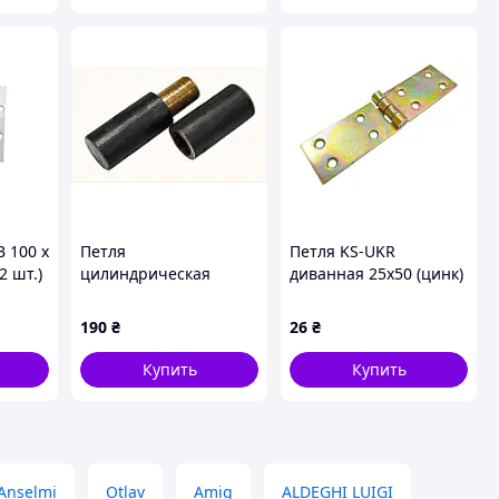
B 100 х
Петля
Петля KS-UKR
2 шт.)
цилиндрическая
диванная 25х50 (цинк)
ГОСПОДАР Ø30 мм 120
(s4267)
мм 92-0327,
190
₴
26
₴
4TP04B4000
Купить
Купить
Anselmi
Otlav
Amig
ALDEGHI LUIGI