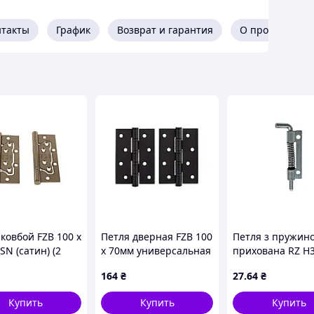
нтакты
График
Возврат и гарантия
О продавце
ковбой FZB 100 х
Петля дверная FZB 100
Петля з пружин
SN (сатин) (2
x 70мм универсальная
прихована RZ H3
01-64-004)
ORB (2шт) (01-72-008)
сталь, довжина 
164
₴
27
.64
₴
Купить
Купить
Купить