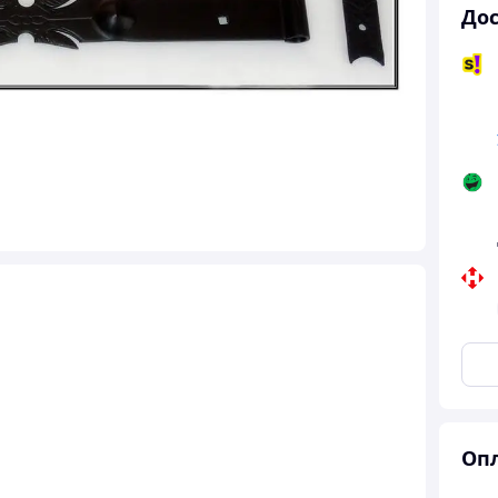
Дос
Опл