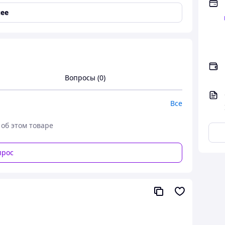
ее
Вопросы (0)
Все
різами. Використовується для дерев'яних дверей.
 об этом товаре
прос