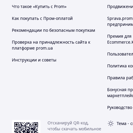
Что такое «Купить с Prom»
Продвижение
Как покупать с Пром-оплатой
Sprava.prom
предприним
Рекомендации по безопасным покупкам
Премия для
Проверка на принадлежность сайта к
Ecommerce.
платформе prom.ua
Пользовате
Инструкции и советы
Политика к
Правила ра
Бонусная п
маркетплей
Руководство
Отсканируй QR-код,
Тема
-
с
чтобы скачать мобильное