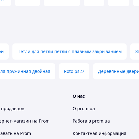
ри
Петли для петли петли с плавным закрыванием
З
тля пружинная двойная
Roto ps27
Деревянные двер
О нас
 продавцов
О prom.ua
ернет-магазин
на Prom
Работа в prom.ua
авать на Prom
Контактная информация